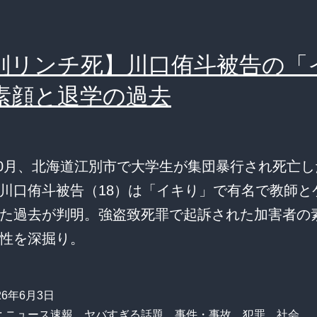
別リンチ死】川口侑斗被告の「
素顔と退学の過去
年10月、北海道江別市で大学生が集団暴行され死亡
川口侑斗被告（18）は「イキり」で有名で教師と
た過去が判明。強盗致死罪で起訴された加害者の
性を深掘り。
26年6月3日
:
ニュース速報
、
ヤバすぎる話題
、
事件・事故
、
犯罪
、
社会