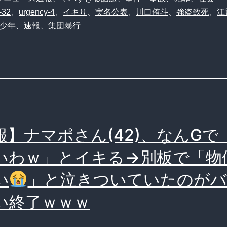
-32
、
urgency-4
、
イキり
、
実名公表
、
川口侑斗
、
強盗致死
、
江
少年
、
速報
、
集団暴行
報】ナマポさん(42)、なんGで
いわｗ」とイキる→別板で「物
い
」と泣きついていたのが
い終了ｗｗｗ