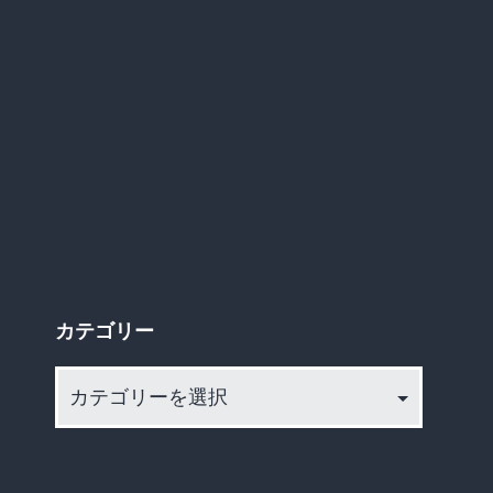
ん
G
で
「毎
日
楽
し
い
わ
カテゴリー
ｗ」
カ
と
テ
イ
ゴ
キ
リ