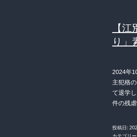
【江
り」
2024
主犯格の
て退学し
件の残虐
投稿日:
20
カテゴリー