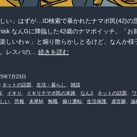
しい」はずが…ID検索で暴かれたナマポ民(42)の
:Whisk なんGに降臨した42歳のナマポイッチ。「
楽しいわｗ」と煽り散らかしとるけど、なんか様
【悲
…。レスバの…
続きを読む
報】
ナ
25年7月23日
マ
:
ネットの話題
、
生活・暮らし
、
雑談
ポ
索
、
イキり
、
イキりナマポ民の末路
、
なんJ
、
ネットの話題
、
ワ
しい
、
悲報
、
末尾M
、
無職
、
煽り運転
、
生活保護
、
虚言癖
、
論
さ
ん
(42)、
な