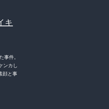
イキ
した事件。
ケンカし
素顔と事