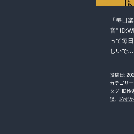
「毎日楽
音” ID
って毎日
しいで
投稿日:
20
カテゴリー
タグ:
ID検
談
、
恥ずか