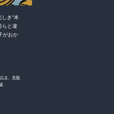
悲しき”本
お前らと違
子がおか
ロタ
、
失敗
破