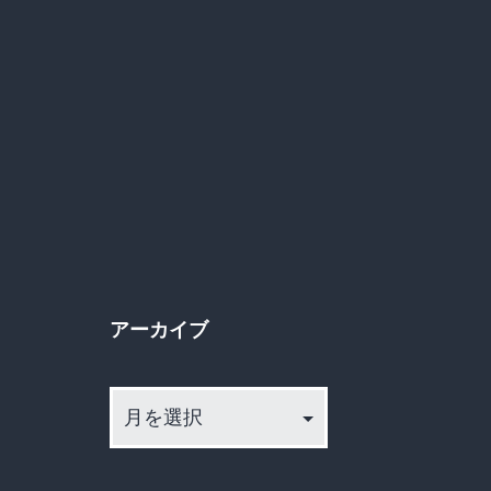
アーカイブ
ア
ー
カ
イ