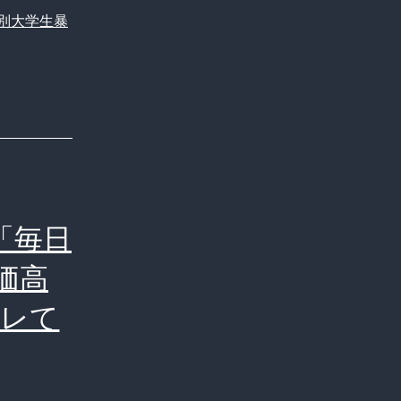
別大学生暴
「毎日
価高
バレて