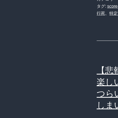
タグ:
score
行死
、
特定
【悲
楽し
つら
しま