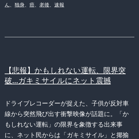
ん
、
独身
、
癌
、
老後
、
速報
【悲報】かもしれない運転、限界突
破…ガキミサイルにネット震撼
ドライブレコーダーが捉えた、子供が反対車
線から突然飛び出す衝撃映像が話題に。「か
もしれない運転」の限界を象徴する出来事
に、ネット民からは「ガキミサイル」と揶揄