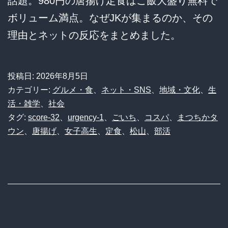
話題。980円の唐揚げ定食はご飯大盛り無料で
ボリューム満点。なぜJKが集まるのか、その
理由とネットの反応をまとめました。
投稿日:
2026年8月5日
カテゴリー:
グルメ・食
、
ネット・SNS
、
地域・文化
、
生
活・雑学
、
社会
タグ:
score-32
、
urgency-1
、
ごいち
、
コスパ
、
まつちかタ
ウン
、
唐揚げ
、
女子高生
、
定食
、
松山
、
部活