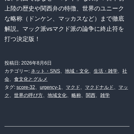
上陸の歴史や関西弁の特徴、世界のユニーク
な略称（ドンケン、マッカスなど）まで徹底
解説。マック派vsマクド派の論争に終止符を
打つ決定版！
投稿日:
2026年8月6日
カテゴリー:
ネット・SNS
、
地域・文化
、
生活・雑学
、
社
会
、
食文化とグルメ
タグ:
score-32
、
urgency-1
、
マクド
、
マクドナルド
、
マッ
ク
、
世界の呼び方
、
地域文化
、
略称
、
関西
、
雑学