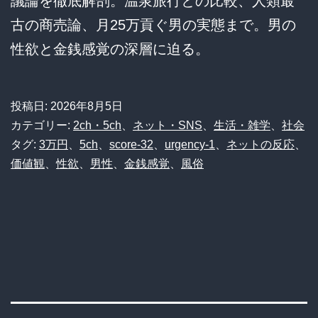
議論を徹底解剖。温泉旅行との比較、人類最
古の商売論、月25万貢ぐ男の実態まで。男の
性欲と金銭感覚の深層に迫る。
投稿日:
2026年8月5日
カテゴリー:
2ch・5ch
、
ネット・SNS
、
生活・雑学
、
社会
タグ:
3万円
、
5ch
、
score-32
、
urgency-1
、
ネットの反応
、
価値観
、
性欲
、
男性
、
金銭感覚
、
風俗