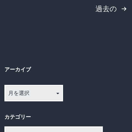
投
過去の
稿
の
ペ
ー
アーカイブ
ジ
ア
送
ー
カ
り
イ
カテゴリー
ブ
カ