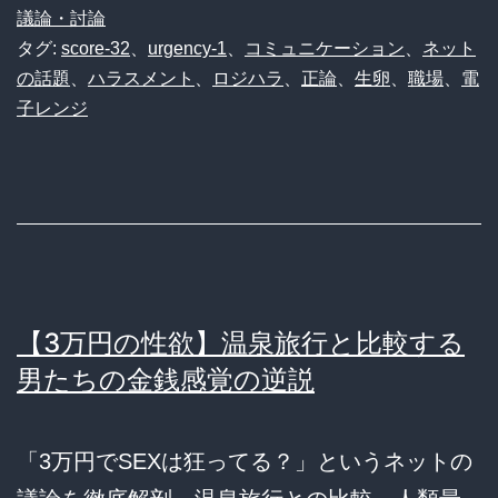
議論・討論
タグ:
score-32
、
urgency-1
、
コミュニケーション
、
ネット
の話題
、
ハラスメント
、
ロジハラ
、
正論
、
生卵
、
職場
、
電
子レンジ
【3万円の性欲】温泉旅行と比較する
男たちの金銭感覚の逆説
「3万円でSEXは狂ってる？」というネットの