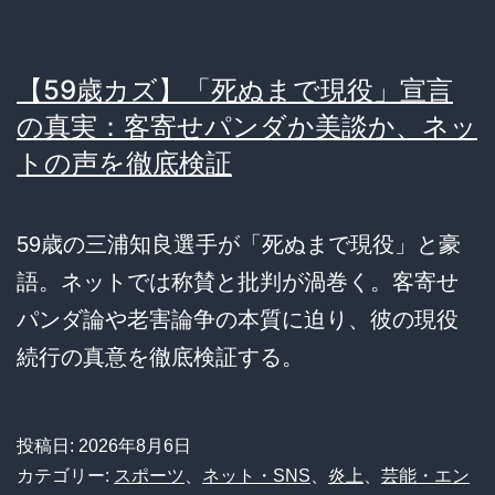
【59歳カズ】「死ぬまで現役」宣言
の真実：客寄せパンダか美談か、ネッ
トの声を徹底検証
59歳の三浦知良選手が「死ぬまで現役」と豪
語。ネットでは称賛と批判が渦巻く。客寄せ
パンダ論や老害論争の本質に迫り、彼の現役
続行の真意を徹底検証する。
投稿日:
2026年8月6日
カテゴリー:
スポーツ
、
ネット・SNS
、
炎上
、
芸能・エン