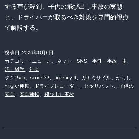
する声が殺到。子供の飛び出し事故の実態
と、ドライバーが取るべき対策を専門的視点
で解説する。
投稿日:
2026年8月6日
カテゴリー:
ニュース
、
ネット・SNS
、
事件・事故
、
生
活・雑学
、
社会
タグ:
5ch
、
score-32
、
urgency-4
、
ガキミサイル
、
かもし
れない運転
、
ドライブレコーダー
、
ヒヤリハット
、
子供の
安全
、
安全運転
、
飛び出し事故