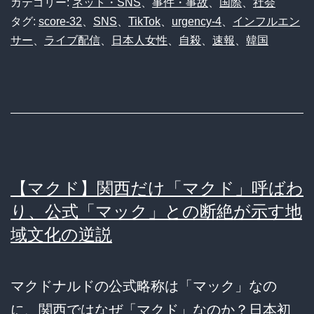
カテゴリー:
ネット・SNS
、
事件・事故
、
国際
、
社会
タグ:
score-32
、
SNS
、
TikTok
、
urgency-4
、
インフルエン
サー
、
ライブ配信
、
日本人女性
、
自殺
、
速報
、
韓国
【マクド】関西だけ「マクド」呼ばわ
り、公式「マック」との断絶が示す地
域文化の逆説
マクドナルドの公式略称は「マック」なの
に、関西ではなぜ「マクド」なのか？日本初