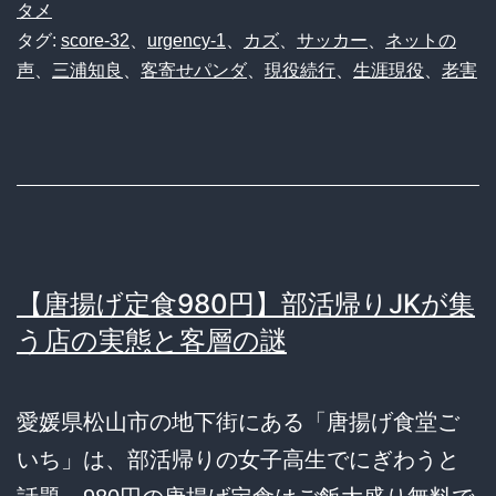
タメ
タグ:
score-32
、
urgency-1
、
カズ
、
サッカー
、
ネットの
声
、
三浦知良
、
客寄せパンダ
、
現役続行
、
生涯現役
、
老害
【唐揚げ定食980円】部活帰りJKが集
う店の実態と客層の謎
愛媛県松山市の地下街にある「唐揚げ食堂ご
いち」は、部活帰りの女子高生でにぎわうと