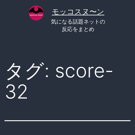
コ
モッコスヌ〜ン
ン
気になる話題ネットの
テ
反応をまとめ
ン
ツ
へ
タグ:
score-
ス
キ
32
ッ
プ