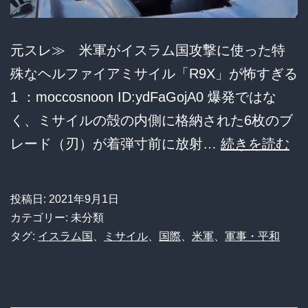
元スレ≫ 米軍がイスラム国攻撃に使った特
殊なヘルファイアミサイル「R9X」が怖すぎる
1 ：moccosnoon ID:ydFaGojA0 爆発ではな
く、ミサイルの殻の内側に格納された6枚のブ
米
レード（刃）が着弾寸前に放射…
続きを読む
軍
が
投稿日:
2021年9月1日
イ
カテゴリー: 未分類
ス
タグ:
イスラム国
、
ミサイル
、
国際
、
米軍
、
軍事・平和
ラ
ム
国