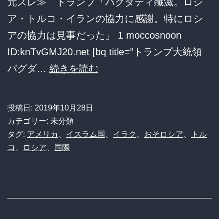
元スレ≫ トランプ「バグダディ殲滅。ロシ
ス
ア・トルコ・イランの協力に感謝。特にロシ
タ
アの協力は見事だった」 1 moccosnoon
ン、
ID:knTvGMJ20.net [bq title=”トランプ大統領
イ
ト
バグダ…
続きを読む
ス
ラ
ラ
ン
投稿日:
2019年10月28日
ム
プ
カテゴリー: 未分類
国
「バ
タグ:
アメリカ
、
イスラム国
、
イラク
、
おそロシア
、
トル
参
コ
、
ロシア
、
国際
グ
戦
ダ
デ
ィ
殲