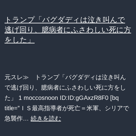
滅。
トランプ「バグダディは泣き叫んで
ロ
逃げ回り、臆病者にふさわしい死に方
シ
をした」
ア・
ト
ル
コ・
元スレ≫ トランプ「バグダディは泣き叫ん
イ
で逃げ回り、臆病者にふさわしい死に方をし
ラ
た」 1 moccosnoon ID:ID:gGAxzR8F0 [bq
ク
title=”ＩＳ最高指導者が死亡＝米軍、シリアで
の
ト
急襲作…
続きを読む
協
ラ
力