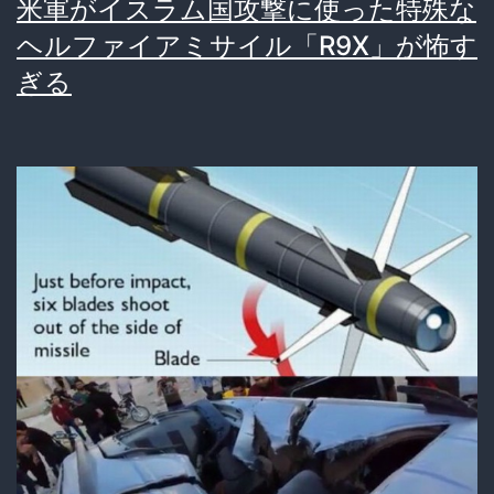
死
米軍がイスラム国攻撃に使った特殊な
者
ヘルファイアミサイル「R9X」が怖す
133
ぎる
人
超