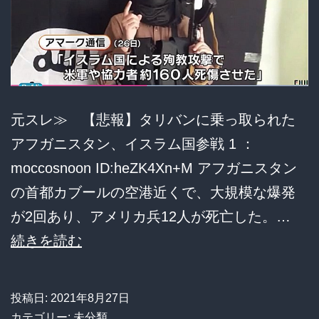
ブ
チ
切
れ
「ア
元スレ≫ 【悲報】タリバンに乗っ取られた
メ
アフガニスタン、イスラム国参戦 1 ：
リ
moccosnoon ID:heZK4Xn+M アフガニスタン
カ
の首都カブールの空港近くで、大規模な爆発
は
が2回あり、アメリカ兵12人が死亡した。…
脅
【悲
続きを読む
し
報】
に
タ
投稿日:
2021年8月27日
屈
リ
カテゴリー: 未分類