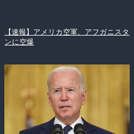
攻
撃
に
【速報】アメリカ空軍、アフガニスタ
使
ンに空爆
っ
た
特
殊
な
ヘ
ル
フ
ァ