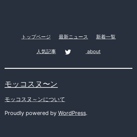
に
方
を
トップページ
最新ニュース
新着一覧
し
た」
人気記事
about
twitter
モッコスヌ〜ン
モッコスヌ～ンについて
Proudly powered by
WordPress
.