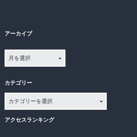
逃
事
ペ
げ
だ
回
ー
っ
り、
アーカイブ
た」
ジ
臆
ア
送
病
ー
者
カ
り
に
イ
カテゴリー
ふ
ブ
さ
カ
わ
テ
ゴ
し
アクセスランキング
リ
い
ー
死