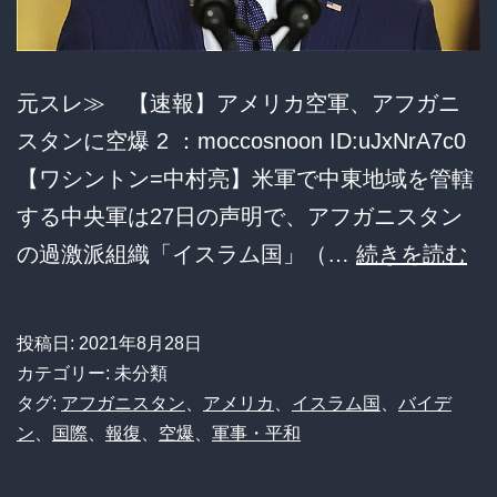
イ
ア
元スレ≫ 【速報】アメリカ空軍、アフガニ
ミ
スタンに空爆 2 ：moccosnoon ID:uJxNrA7c0
サ
【ワシントン=中村亮】米軍で中東地域を管轄
イ
する中央軍は27日の声明で、アフガニスタン
ル
【
の過激派組織「イスラム国」（…
続きを読む
「
報
が
ア
怖
投稿日:
2021年8月28日
メ
す
カテゴリー: 未分類
リ
ぎ
タグ:
アフガニスタン
、
アメリカ
、
イスラム国
、
バイデ
ン
、
国際
、
報復
、
空爆
、
軍事・平和
カ
る
空