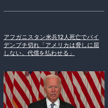
軍
ア
フ
ガ
アフガニスタン米兵12人死亡でバイ
ニ
デンブチ切れ「アメリカは脅しに屈
ス
しない。代償を払わせる」
タ
ン
に
空
爆