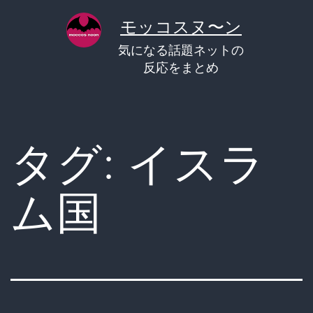
コ
モッコスヌ〜ン
ン
気になる話題ネットの
テ
反応をまとめ
ン
ツ
へ
タグ:
イスラ
ス
キ
ム国
ッ
プ