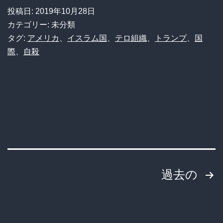
ン
投稿日:
2019年10月28日
に
プ
カテゴリー: 未分類
感
「バ
タグ:
アメリカ
、
イスラム国
、
テロ組織
、
トランプ
、
国
謝。
際
、
自殺
グ
特
ダ
に
デ
ロ
ィ
シ
は
ア
泣
の
き
協
投
過去の
叫
力
ん
稿
は
で
見
の