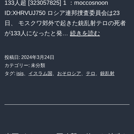
133人超 [323057825] 1 ：moccosnoon
勃
ID:XHRVUJ750 ロシア連邦捜査委員会は23
発！
日、 モスクワ郊外で起きた銃乱射テロの死者
【悲
が133人になったと発…
続きを読む
報】
ロ
投稿日:
2024年3月24日
シ
カテゴリー: 未分類
ア
タグ:
isis
、
イスラム国
、
おそロシア
、
テロ
、
銃乱射
銃
乱
射
テ
ロ、