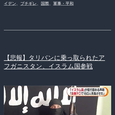
イデン
、
ブチギレ
、
国際
、
軍事・平和
タ
ン
米
兵
12
人
【悲報】タリバンに乗っ取られたア
死
フガニスタン、イスラム国参戦
亡
で
バ
イ
デ
ン