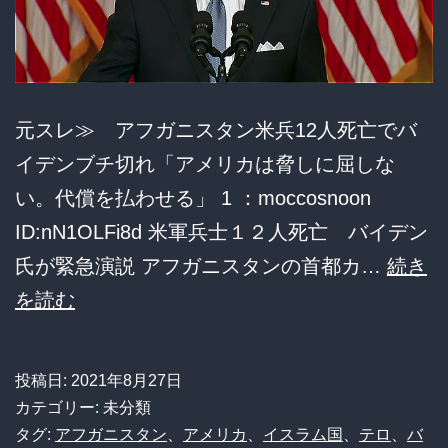
元スレ≫ アフガニスタン米兵12人死亡でバ
イデンブチ切れ「アメリカは脅しに屈しな
い。代償を払わせる」 1 ：moccosnoon
ID:nN1OLFi8d 米軍兵士１２人死亡 バイデン
氏が緊急演説 アフガニスタンの首都カ…
続き
ア
を読む
フ
ガ
投稿日:
2021年8月27日
ニ
カテゴリー: 未分類
ス
タグ:
アフガニスタン
、
アメリカ
、
イスラム国
、
テロ
、
バ