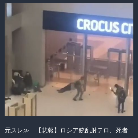
の
未
来
を
か
け
た
ガ
チ
バ
ト
ル
元スレ≫ 【悲報】ロシア銃乱射テロ、死者
が