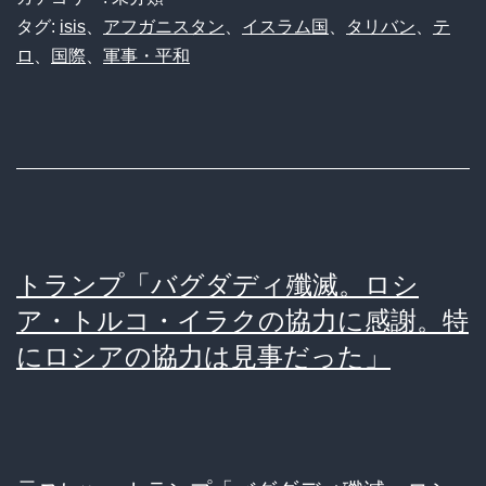
し
バ
タグ:
isis
、
アフガニスタン
、
イスラム国
、
タリバン
、
テ
な
ロ
、
国際
、
軍事・平和
ン
い。
に
代
乗
償
っ
を
取
払
ら
わ
トランプ「バグダディ殲滅。ロシ
れ
せ
ア・トルコ・イラクの協力に感謝。特
た
る」
にロシアの協力は見事だった」
ア
フ
ガ
ニ