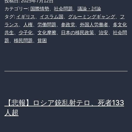
投稿日:
2025年7月12日
民
カテゴリー:
国際情勢
、
社会問題
、
議論・討論
は
タグ:
イギリス
、
イスラム国
、
グルーミングギャング
、
フ
ランス
、
人権
、
労働問題
、
参政党
、
外国人労働者
、
多文化
必
共生
、
少子化
、
文化摩擦
、
日本の移民政策
、
治安
、
社会問
要
題
、
移民問題
、
貧困
悪」
←
こ
れ、
本
当
【悲報】ロシア銃乱射テロ、死者133
か？
人超
日
本