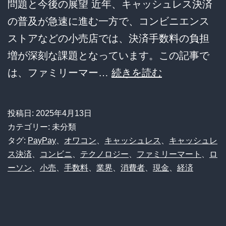
ｗ
問題と今後の展望 近年、キャッシュレス決済
ｗ
の普及が急速に進む一方で、コンビニエンス
ｗ
ストアなどの小売店では、決済手数料の負担
増が深刻な課題となっています。この記事で
レ
は、ファミリーマー…
続きを読む
ジ
横
投稿日:
2025年4月13日
の
カテゴリー: 未分類
叫
タグ:
PayPay
、
オワコン
、
キャッシュレス
、
キャッシュレ
ス決済
、
コンビニ
、
テクノロジー
、
ファミリーマート
、
ロ
び！
ーソン
、
小売
、
手数料
、
業界
、
消費者
、
現金
、
経済
コ
ン
ビ