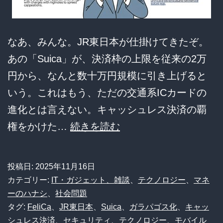
に
阿
なあ、みんな。JR東日本が仕掛けてきたぞ。
鼻
あの「Suica」が、決済枠の上限を従来の2万
叫
円から、なんと数十万円規模に引き上げると
喚！
いう。これはもう、ただの交通系ICカードの
キ
進化とは言えない。キャッシュレス決済の覇
ャ
【衝
権をかけた…
続きを読む
ッ
撃】
シ
最
投稿日:
2025年11月16日
ュ
速
カテゴリー:
IT・ガジェット、雑談
、
テクノロジー
、
マネ
レ
決
ーのハナシ
、
社会問題
ス
タグ:
FeliCa
、
JR東日本
、
Suica
、
ガラパゴス化
、
キャッ
済
決
シュレス決済
、
セキュリティ
、
テクノロジー
、
モバイル