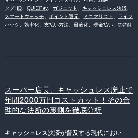
う
タグ:
iD
、
QUICPay
、
ガジェット
、
キャッシュレス決済
、
い
スマートウォッチ
、
ポイント還元
、
ミニマリスト
、
ライフ
ら
ハック
、
効率化
、
支払い方法
、
最適化
、
現金払い
、
節約術
な
い？
ス
マ
ー
ト
スーパー店長、キャッシュレス廃止で
ウ
年間2000万円コストカット！その合
ォ
理的な決断の裏側を徹底分析
ッ
チ
キャッシュレス決済が普及する現代におい
決