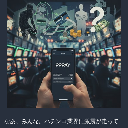
レ
ベ
ル
に
な
っ
て
き
た
件
なあ、みんな。パチンコ業界に激震が走って