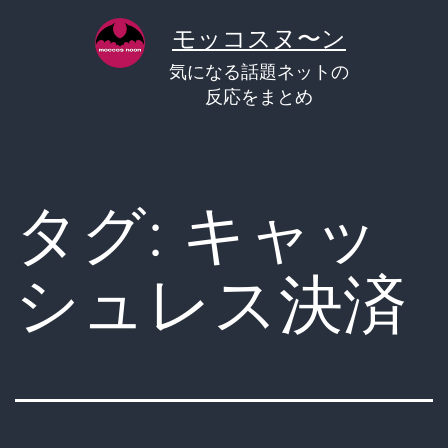
コ
モッコスヌ〜ン
ン
気になる話題ネットの
テ
反応をまとめ
ン
ツ
へ
タグ:
キャッ
ス
キ
シュレス決済
ッ
プ