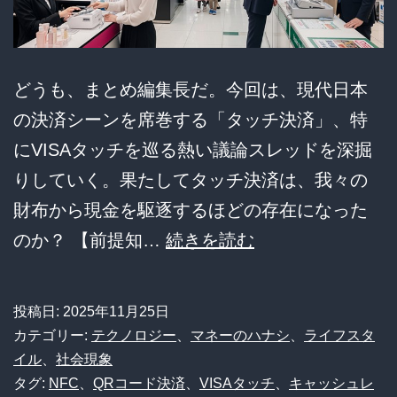
ス
ト
カ
どうも、まとめ編集長だ。今回は、現代日本
ッ
の決済シーンを席巻する「タッチ決済」、特
ト！
にVISAタッチを巡る熱い議論スレッドを深掘
そ
りしていく。果たしてタッチ決済は、我々の
の
財布から現金を駆逐するほどの存在になった
合
【悲
のか？ 【前提知…
続きを読む
理
報】
的
VISA
な
投稿日:
2025年11月25日
タ
決
カテゴリー:
テクノロジー
、
マネーのハナシ
、
ライフスタ
ッ
イル
、
社会現象
断
タグ:
NFC
、
QRコード決済
、
VISAタッチ
、
キャッシュレ
チ、
の