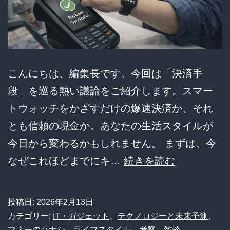
た
現
代
人
こんにちは、編集長です。今回は「決済手
の
段」を巡る熱い議論をご紹介します。スマー
末
トウォッチをかざすだけの爆速決済か、それ
路
とも信頼の現金か。あなたの生活スタイルが
今日から変わるかもしれません。 まずは、今
財
なぜこれほどまでにキ…
続きを読む
布
は
投稿日:
2026年2月13日
も
カテゴリー:
IT・ガジェット
、
テクノロジーと未来予測
、
マネーのハナシ
、
ライフスタイル
、
考察
、
雑談