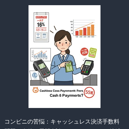
賛
否
両
論！
こ
れ
は
未
来
か、
迷
走
か？
コンビニの苦悩：キャッシュレス決済手数料