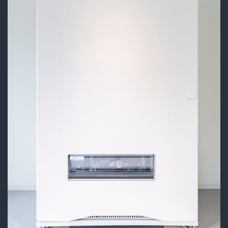
上
げ！
キ
ャ
ッ
シ
ュ
レ
ス
戦
線
に
異
変