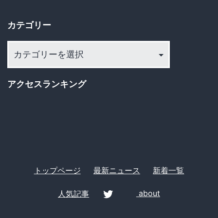
り
イ
突
カテゴリー
ブ
き
つ
カ
テ
け
ゴ
た
アクセスランキング
リ
衝
ー
撃
の
理
由
トップページ
最新ニュース
新着一覧
人気記事
about
twitter