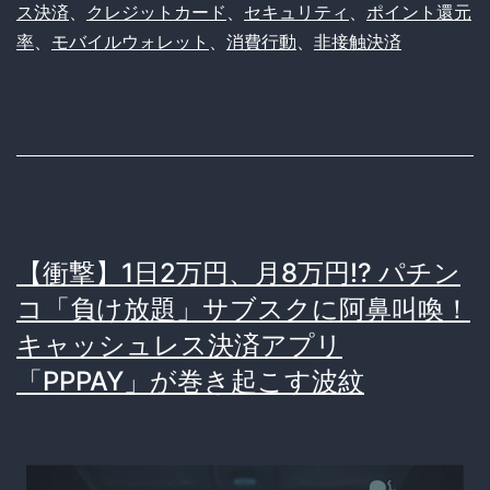
ス決済
、
クレジットカード
、
セキュリティ
、
ポイント還元
も
裏
率
、
モバイルウォレット
、
消費行動
、
非接触決済
う
側
使
を
っ
徹
て
底
な
分
い
析
【衝撃】1日2万円、月8万円!? パチン
と
コ「負け放題」サブスクに阿鼻叫喚！
恥
キャッシュレス決済アプリ
ず
「PPPAY」が巻き起こす波紋
か
し
い