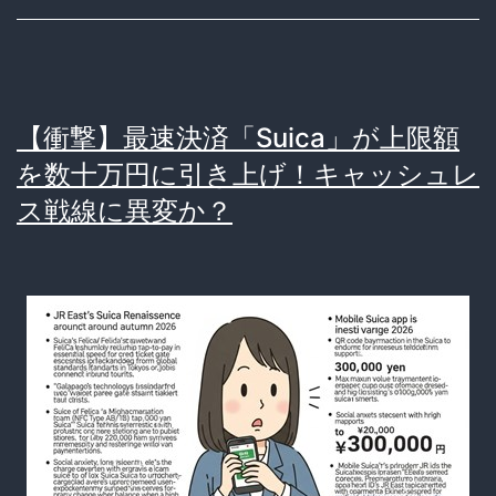
万
円!?
パ
チ
【衝撃】最速決済「Suica」が上限額
ン
を数十万円に引き上げ！キャッシュレ
コ
ス戦線に異変か？
「負
け
放
題」
サ
ブ
ス
ク