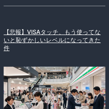
シ
え
ュ
て
レ
「現
ス
金」
【悲報】VISAタッチ、もう使ってな
廃
を
いと恥ずかしいレベルになってきた
止
選
件
で
ぶ
年
賢
間
い
2000
選
万
択
円
肢
コ