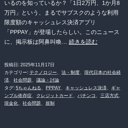
いるのを知っているか？「1日2万円、1か月8
万円」という、まるでサブスクのような利用
限度額のキャッシュレス決済アプリ
「PPPAY」が登場したらしい。このニュース
【衝
に、掲示板は阿鼻叫喚…
続きを読む
撃】
1
投稿日:
2025年11月17日
日
カテゴリー:
テクノロジー
、
法・制度
、
現代日本の社会経
2
済
、
社会問題
、
議論・討論
タグ:
5ちゃんねる
、
PPPAY
、
キャッシュレス決済
、
ギャ
万
ンブル依存症
、
クレジットカード
、
パチンコ
、
三店方式
、
円、
現金化
、
社会問題
、
規制
月
8