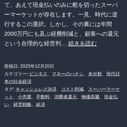
て、あえて現金払いのみに舵を切ったスーパ
済
ーマーケットが存在します。一見、時代に逆
が
行するこの選択。しかし、その裏には年間
変
2000万円にも及ぶ経費削減と、顧客への還元
え
ス
という合理的な経営判…
続きを読む
る
ー
究
パ
極
投稿日:
2025年12月20日
ー
カテゴリー:
ビジネス
、
マネーのハナシ
、
未分類
、
現代日
の
店
本の社会経済
時
タグ:
キャッシュレス決済
、
コスト削減
、
スーパーマーケ
長、
短
ット
、
小売業
、
手数料
、
消費者還元
、
物価高騰
、
現金払
キ
術
い
、
経営戦略
、
経済
ャ
と、
ッ
あ