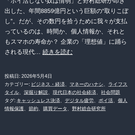
「ポイ活しない奴は情弱」と野村総研が叩き
出した、年間8859億円という巨額の“取りこぼ
し”。だが、その数円を拾うために我々が支払
っているのは、時間か、個人情報か、それと
もスマホの寿命か？ 企業の「理想値」に踊ら
【ポ
される現代…
続きを読む
イ
活
投稿日:
2026年5月4日
損】
カテゴリー:
ビジネス・経済
、
マネーのハナシ
、
ライフス
8859
タイル
、
深掘り解説
、
現代日本の社会経済
、
社会問題
タグ:
キャッシュレス決済
、
デジタル疲労
、
ポイ活
、
個人
億
情報保護
、
節約
、
購買データ
、
野村総合研究所
円
取
り