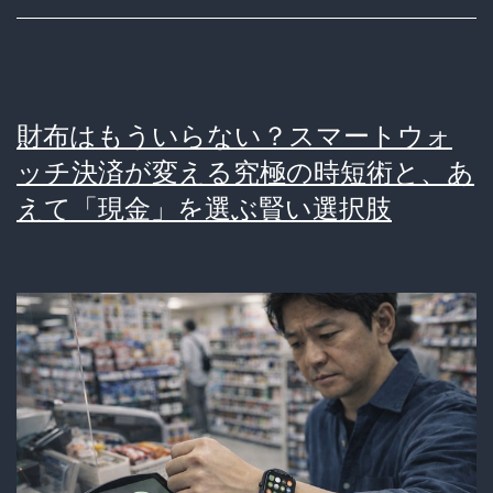
こ
ぼ
し
財布はもういらない？スマートウォ
の
ッチ決済が変える究極の時短術と、あ
罠。
えて「現金」を選ぶ賢い選択肢
デ
ー
タ
奴
隷
と
化
し