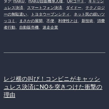
タグ:
HAKU
、
HAKU自販機導入後
、
QRコード
、
キャッシ
ー
ュレス決済
、
スマートフォン決済
、
ダイドー
、
テクノロジ
の
ーの無駄遣い
、
トヨタウーブンシティ
、
ネット民の鋭いツ
斬
ッコミ
、
まさかの展開
、
不便
、
利便性とは
、
新技術
、
消費
新
者行動
、
自動販売機
、
迷走企業
す
ぎ
る“真
っ
白
な
レジ横の叫び！コンビニがキャッシ
自
ュレス決済にNOを突きつけた衝撃の
理由
販
機”に