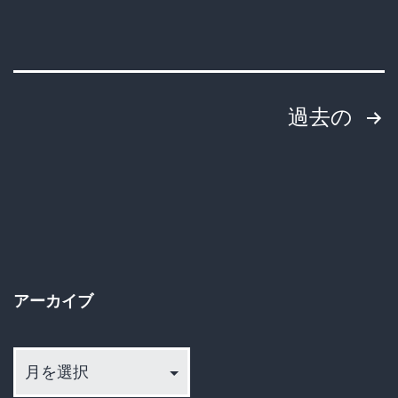
ニ
が
キ
ャ
投
過去の
ッ
稿
シ
ュ
の
レ
ペ
ス
ー
決
アーカイブ
済
ジ
に
ア
送
NO
ー
を
カ