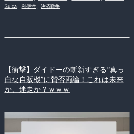
「Suica」
Suica
、
利便性
、
決済戦争
済
が
ア
上
プ
限
リ
額
「PPPAY」
を
が
数
【衝撃】ダイドーの斬新すぎる“真っ
巻
十
白な自販機”に賛否両論！これは未来
き
万
か、迷走か？ｗｗｗ
起
円
こ
に
す
引
波
き
紋