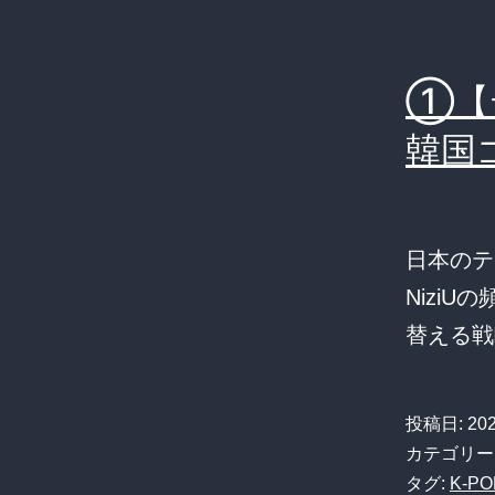
①【
韓国
日本のテ
Nizi
替える戦
投稿日:
20
カテゴリー
タグ:
K-PO