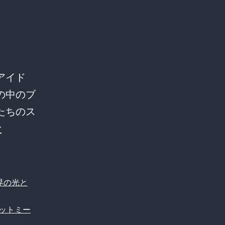
アイド
の中のブ
たちのス
【悲
む
報】
ワ
イ
界の光と
ら
ットミー
の