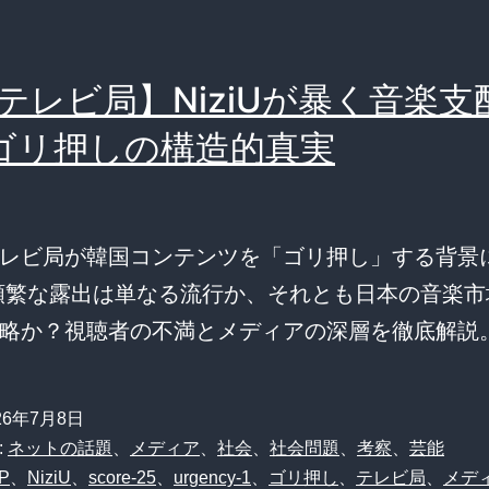
テレビ局】NiziUが暴く音楽支
ゴリ押しの構造的真実
レビ局が韓国コンテンツを「ゴリ押し」する背景
Uの頻繁な露出は単なる流行か、それとも日本の音楽
略か？視聴者の不満とメディアの深層を徹底解説
26年7月8日
:
ネットの話題
、
メディア
、
社会
、
社会問題
、
考察
、
芸能
P
、
NiziU
、
score-25
、
urgency-1
、
ゴリ押し
、
テレビ局
、
メデ