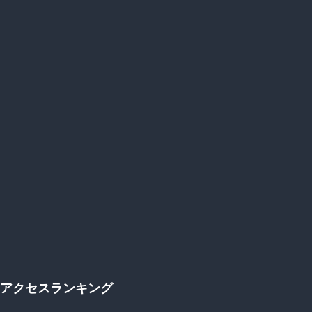
好
き
だ
っ
た
ア
レ、
全
部
「電
通」
に
アクセスランキング
作