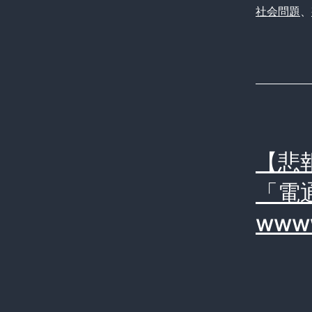
社会問題
、
【悲
「電
www