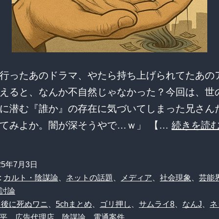
行ったあのドラマ、やたら持ち上げられてたあの
えると、なんか不自然じゃなかった？今回は、世
に潜む『誰か』の存在に気づいてしまった兄さん
てみよか。闇が深そうやで…ｗ」 【…
続きを読
25年7月3日
:
カルト・陰謀論
、
ネットの話題
、
メディア
、
社会現象
、
芸能
討論
0日後に死ぬワニ
、
5chまとめ
、
ゴリ押し
、
サムライ8
、
なんJ
、
ネ
平
、
広告代理店
、
陰謀論
、
電通案件