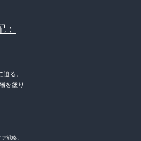
配：
に迫る。
市場を塗り
。
ィア戦略
、