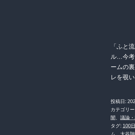
「ふと流
ル…今考
ームの裏
レを覗い
投稿日:
20
カテゴリー
闇
、
議論・
タグ:
10
ム
、
大谷翔