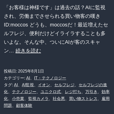
「お客様は神様です」は過去の話？AIに監視
され、労働までさせられる買い物客の嘆き
ID:moccos どうも、moccosだ！最近増えたセ
ルフレジ、便利だけどイライラすることも多
いよな。そんな中、ついにAIが客のスキャ
「あ
ン…
続きを読む
な
た
投稿日:
2025年8月1日
の
カテゴリー:
AI
、
IT・テクノロジー
会
タグ:
AI
、
AI監視
、
イオン
、
セルフレジ
、
セルフレジの進
化
、
テクノロジー
、
ユニクロ式
、
レジ打ち
、
万引き
、
効率
計、
化
、
小売業
、
監視カメラ
、
社会悪
、
買い物ストレス
、
雇用
AI
問題
、
顧客体験
が