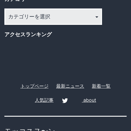
ブ
に
カ
潜
テ
む
ゴ
アクセスランキング
最
リ
新
ー
技
術
と
利
トップページ
最新ニュース
新着一覧
用
人気記事
about
者
twitter
の
本