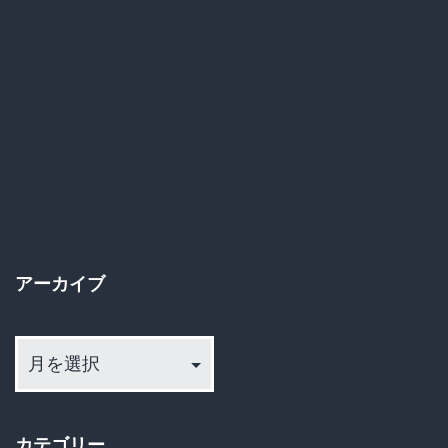
監
視
し
て
い
ま
す」
—
アーカイブ
セ
ル
ア
ー
フ
カ
レ
イ
ジ
カテゴリー