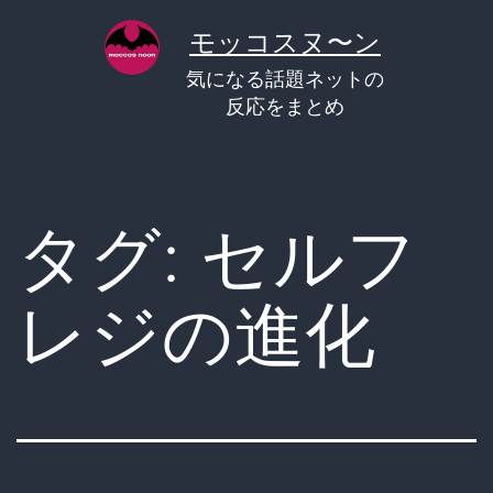
コ
モッコスヌ〜ン
ン
気になる話題ネットの
テ
反応をまとめ
ン
ツ
へ
タグ:
セルフ
ス
キ
レジの進化
ッ
プ