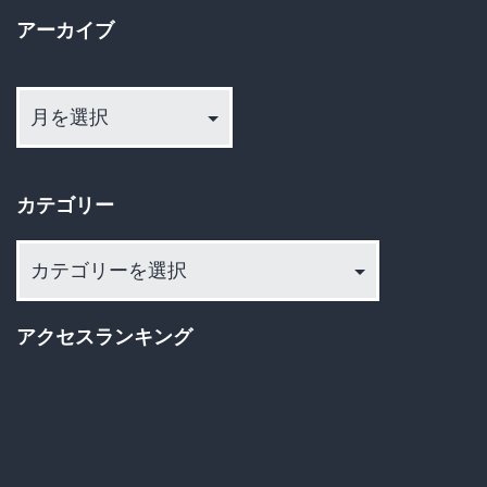
も
アーカイブ
う
ア
安
ー
全
カ
じ
イ
カテゴリー
ブ
ゃ
な
カ
い
テ
ゴ
の
アクセスランキング
リ
か？
ー