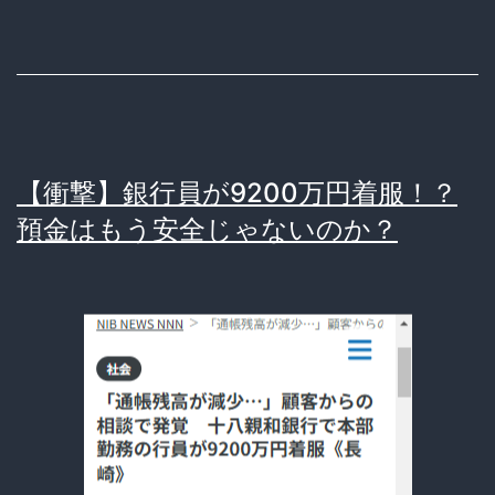
亡
者
宅
か
ら
【衝撃】銀行員が9200万円着服！？
3000
預金はもう安全じゃないのか？
万
円
盗
ん
で
自
首！