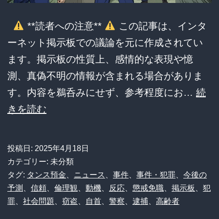
す
ぎ
**読者への注意**
この記事は、インタ
る
ーネット掲示板での議論を元に作成されてい
理
ます。掲示板の性質上、感情的な表現や憶
由
測、真偽不明の情報が含まれる場合がありま
と
す。内容を鵜呑みにせず、参考程度にお…
続
は
衝
きを読む
撃！
巡
投稿日:
2025年4月18日
査
カテゴリー: 未分類
部
タグ:
タンス預金
、
ニュース
、
事件
、
事件・犯罪
、
今後の
予測
、
信頼
、
倫理観
、
動機
、
反応
、
懲戒免職
、
掲示板
、
犯
長、
罪
、
社会問題
、
窃盗
、
自首
、
警察
、
逮捕
、
高齢者
死