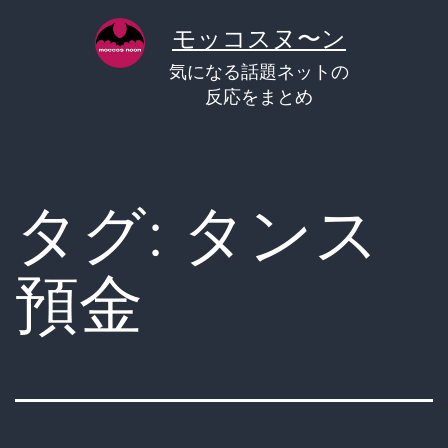
コ
モッコスヌ〜ン
ン
気になる話題ネットの
テ
反応をまとめ
ン
ツ
へ
タグ:
タンス
ス
キ
預金
ッ
プ