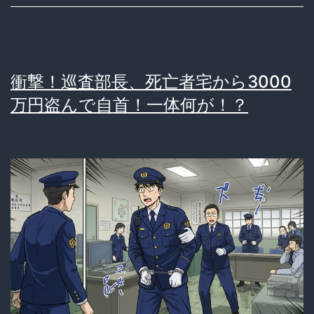
ミ
と
し
衝撃！巡査部長、死亡者宅から3000
て
万円盗んで自首！一体何が！？
捨
て
ら
れ
る
そ
の
ヤ
バ