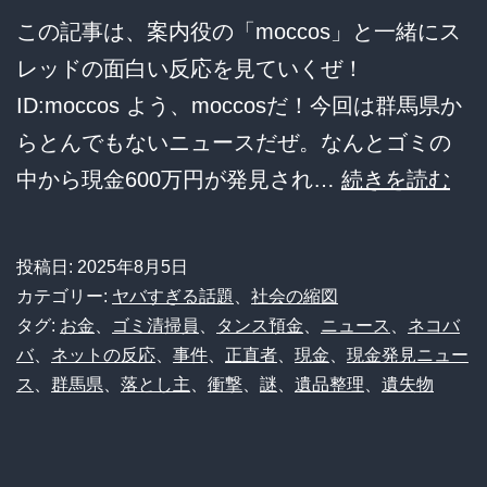
この記事は、案内役の「moccos」と一緒にス
レッドの面白い反応を見ていくぜ！
ID:moccos よう、moccosだ！今回は群馬県か
らとんでもないニュースだぜ。なんとゴミの
【
中から現金600万円が発見され…
続きを読む
事
件
投稿日:
2025年8月5日
現
カテゴリー:
ヤバすぎる話題
、
社会の縮図
金
タグ:
お金
、
ゴミ清掃員
、
タンス預金
、
ニュース
、
ネコバ
バ
、
ネットの反応
、
事件
、
正直者
、
現金
、
現金発見ニュー
600
ス
、
群馬県
、
落とし主
、
衝撃
、
謎
、
遺品整理
、
遺失物
万
円
ゴ