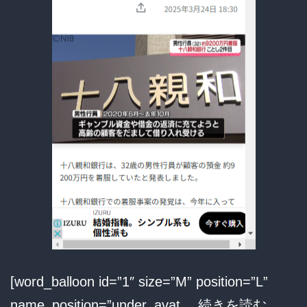
一
体
何
が！？
[word_balloon id=”1″ size=”M” position=”L”
【衝
name_position=”under_avat…
続きを読む