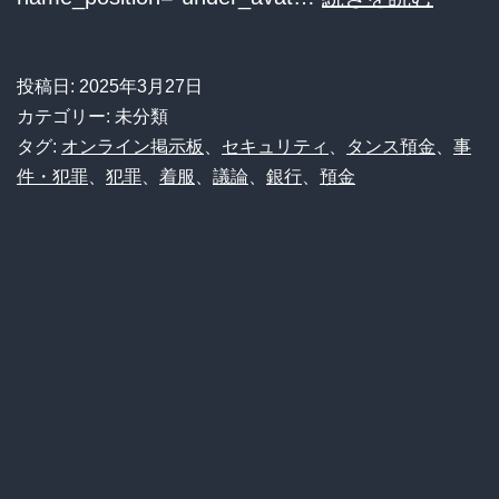
撃】
銀
投稿日:
2025年3月27日
行
カテゴリー: 未分類
員
タグ:
オンライン掲示板
、
セキュリティ
、
タンス預金
、
事
件・犯罪
、
犯罪
、
着服
、
議論
、
銀行
、
預金
が
9200
万
円
着
服！？
預
金
は