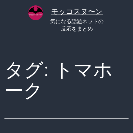
コ
モッコスヌ〜ン
ン
気になる話題ネットの
テ
反応をまとめ
ン
ツ
へ
タグ:
トマホ
ス
キ
ーク
ッ
プ