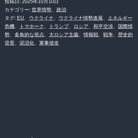
投稿日:
2025年10月10日
外
カテゴリー:
世界情勢
、
政治
務
タグ:
EU
、
ウクライナ
、
ウクライナ情勢進展
、
エネルギー
危機
、
トマホーク
、
トランプ
、
ロシア
、
和平交渉
、
国際情
次
勢
、
多角的な視点
、
大ロシア主義
、
情報戦
、
戦争
、
歴史的
官
背景
、
泥沼化
、
軍事侵攻
「和
平？
も
う
無
理！
全
部
EU