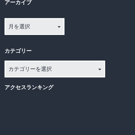
アーカイブ
の
せ
ア
ー
い！」
カ
→
イ
ス
カテゴリー
ブ
レ
カ
民
テ
「お
ゴ
アクセスランキング
ま
リ
い
ー
う」
「な
ん