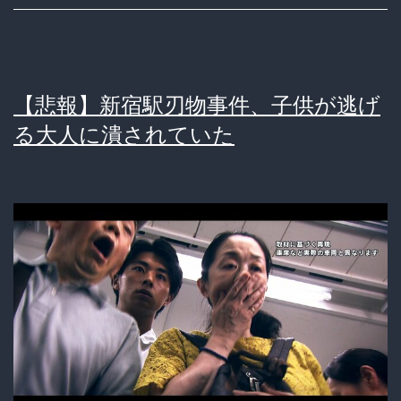
た
ﾐ
っ
ｼ…
て
ﾊﾞ
止
ｷ
【悲報】新宿駅刃物事件、子供が逃げ
ま
ﾊﾞ
る大人に潰されていた
る
ｷ
わ
ｨ……」
け
客
が
「こ
な
の
い
音
ヤ
バ