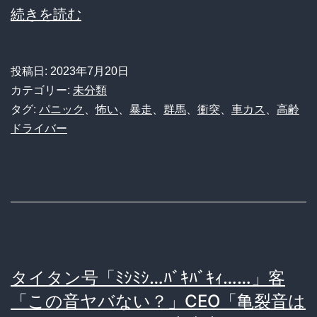
【動
続きを読む
画】
車
投稿日:
2023年7月20日
カ
カテゴリー:
未分類
ス
タグ:
パニック
、
怖い
、
暴走
、
群馬
、
衝突
、
車カス
、
高齢
ドライバー
の
老
人
が
タ
イ
タイタン号「ﾐｼﾐｼ…ﾊﾞｷﾊﾞｷｨ……」客
ヤ
「この音ヤバない？」CEO「亀裂音は
市