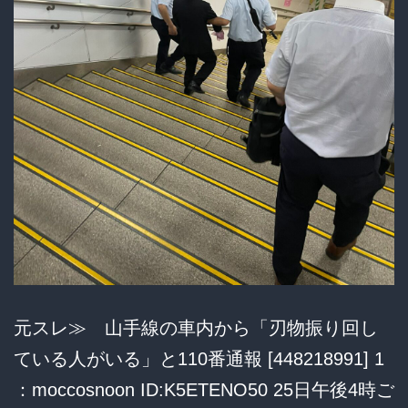
て
い
た
元スレ≫ 山手線の車内から「刃物振り回し
ている人がいる」と110番通報 [448218991] 1
：moccosnoon ID:K5ETENO50 25日午後4時ご