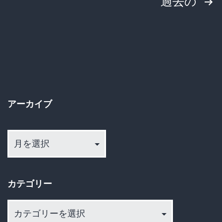
投
過去の
グ
稿
さ
の
れ、
核
ペ
攻
ー
撃
アーカイブ
ジ
警
ア
報
送
ー
が
カ
り
放
イ
送
カテゴリー
ブ
さ
カ
れ
テ