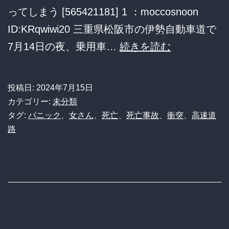
ち
ってしまう [565421181] 1 ：moccosnoon
の
ID:KRqwiwi20 三重県松阪市の伊勢自動車道で
証
高
7月14日の夜、乗用車…
続きを読む
言
速
道
投稿日:
2024年7月15日
路
カテゴリー:
未分類
で
タグ:
パニック
、
女さん
、
死亡
、
死亡事故
、
衝突
、
高速道
路
事
故
っ
た
女
さ