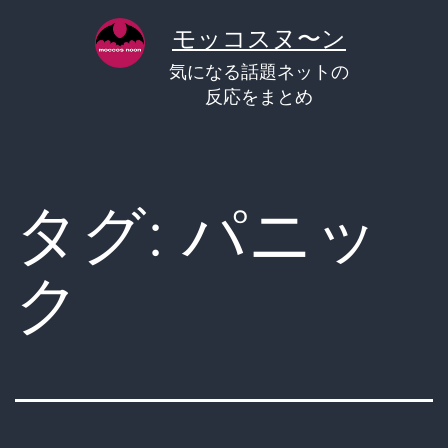
コ
モッコスヌ〜ン
ン
気になる話題ネットの
テ
反応をまとめ
ン
ツ
へ
タグ:
パニッ
ス
キ
ク
ッ
プ