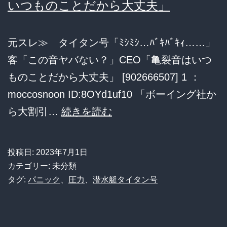
いつものことだから大丈夫」
場
駐
車
元スレ≫ タイタン号「ﾐｼﾐｼ…ﾊﾞｷﾊﾞｷｨ……」
場
客「この音ヤバない？」CEO「亀裂音はいつ
で
ものことだから大丈夫」 [902666507] 1 ：
暴
moccosnoon ID:8OYd1uf10 「ボーイング社か
走
タ
ら大割引…
続きを読む
（笑）
イ
店
タ
投稿日:
2023年7月1日
員
ン
カテゴリー: 未分類
が
号
タグ:
パニック
、
圧力
、
潜水艇タイタン号
抑
「ﾐ
え
ｼ