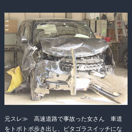
内
と
線
路
上
に
避
難
し
た
乗
客
元スレ≫ 高速道路で事故った女さん 車道
た
をトボトボ歩き出し、ピタゴラスイッチにな