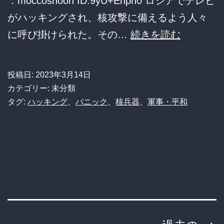
：moccosnoon ID:9yU+Enph0 ロシアでテレビ
報
がハッキングされ、核攻撃に備えるよう人々
ロ
に呼び掛けられた。その…
続きを読む
シ
ア
投稿日:
2023年3月14日
の
カテゴリー: 未分類
テ
タグ:
ハッキング
、
パニック
、
核兵器
、
軍事・平和
レ
ビ
が
ハ
ッ
キ
ン