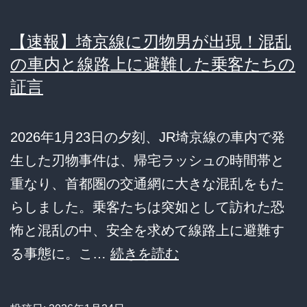
【速報】埼京線に刃物男が出現！混乱
の車内と線路上に避難した乗客たちの
証言
2026年1月23日の夕刻、JR埼京線の車内で発
生した刃物事件は、帰宅ラッシュの時間帯と
重なり、首都圏の交通網に大きな混乱をもた
らしました。乗客たちは突如として訪れた恐
怖と混乱の中、安全を求めて線路上に避難す
【速
る事態に。こ…
続きを読む
報】
埼