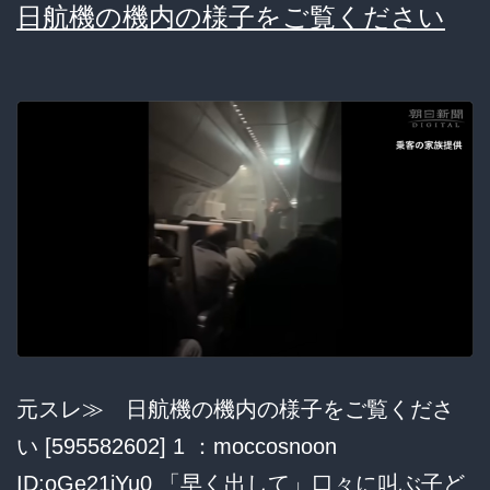
日航機の機内の様子をご覧ください
ん
車
道
を
ト
ボ
ト
ボ
歩
き
出
元スレ≫ 日航機の機内の様子をご覧くださ
し、
い [595582602] 1 ：moccosnoon
ピ
ID:oGe21iYu0 「早く出して」口々に叫ぶ子ど