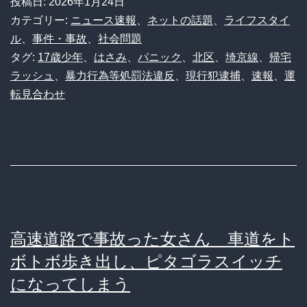
投稿日:
2026年1月24日
京
カテゴリー:
ニュース速報
、
ネットの話題
、
ライフスタイ
線
ル
、
事件・事故
、
社会問題
タグ:
17歳少年
、
はさみ
、
パニック
、
北区
、
埼京線
、
帰宅
に
ラッシュ
、
暴力行為等処罰法違反
、
現行犯逮捕
、
速報
、
運
刃
転見合わせ
物
男
が
出
現！
混
高速道路で事故った女さん 車道をト
乱
ボトボ歩き出し、ピタゴラスイッチ
の
になってしまう
車