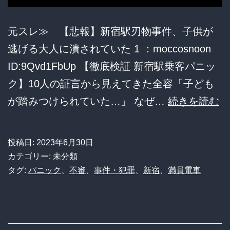
な
い？」
元スレ≫ 【悲報】新宿駅刃物事件、子供が
CEO「亀
逃げる大人に潰されていた 1 ：moccosnoon
裂
ID:9Qvd1FbUp 【徹底検証 新宿駅乗客パニッ
音
ク】10人の証言から見えてきた全容「子ども
は
【
が踏みつけられていた…」 なぜ…
続きを読む
い
報
つ
新
も
投稿日:
2023年6月30日
宿
カテゴリー: 未分類
の
駅
タグ:
パニック
、
不審
、
事件・犯罪
、
新宿
、
満員電車
こ
刃
と
物
だ
事
か