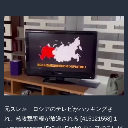
回
し
て
い
る
人
が
い
る」
と
110
元スレ≫ ロシアのテレビがハッキングさ
番
れ、核攻撃警報が放送される [415121558] 1
通