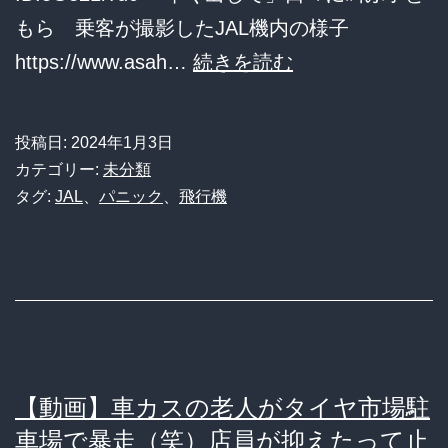
タ
もら 乗客が撮影したJAL機内の様子
ゴ
日
https://www.asah…
続きを読む
ラ
航
ス
機
投稿日:
2024年1月3日
イ
の
カテゴリー:
未分類
ッ
機
タグ:
JAL
、
パニック
、
飛行機
チ
内
に
の
な
様
っ
子
て
を
し
ご
【動画】車カスの老人がタイヤ市場駐
ま
覧
車場で暴走（笑）店員が抑えたって止