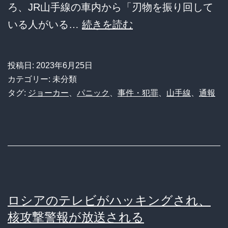
ろ、JR山手線の車内から「刃物を振り回して
山
いる人がいる…
続きを読む
手
線
投稿日:
2023年6月25日
の
カテゴリー: 未分類
車
タグ:
ジョーカー
、
パニック
、
事件・犯罪
、
山手線
、
通報
内
か
ら
「刃
物
振
ロシアのテレビがハッキングされ、
り
核攻撃警報が放送される