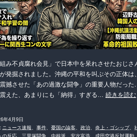
組み不貞腐れ会見」で日本中を呆れさせたおじさ
が発掘されました。沖縄の平和を叫ぶその正体は
震撼させた「あの過激な闘争」の重要人物だった
が震えた、あまりにも「納得」すぎる…
続きを読む
26年4月9日
:
ニュース速報
、
事件
、
憂国の論客
、
政治
、
炎上・ゴシップ
、
トの反応
、
三里塚闘争
、
中核派
、
安次富浩
、
成田空港反対運動