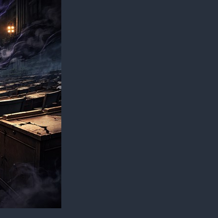
党？
（答
え
合
わ
せ
完
了）