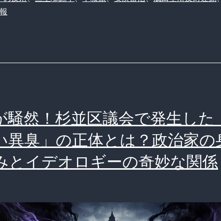
報
が騒然！杉並区議会で発生した
い異臭」の正体とは？政治家の
みとイデオロギーの奇妙な関係