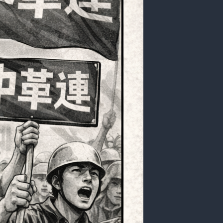
体
と
は？
政
治
家
の
身
だ
し
な
み
と