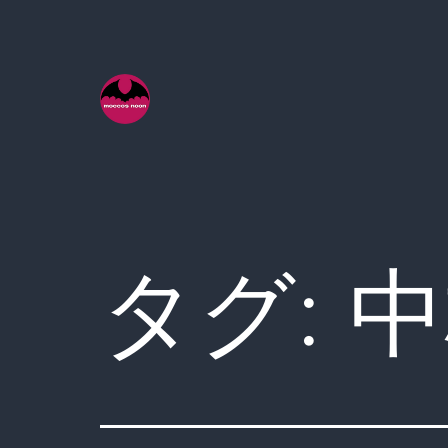
コ
ン
テ
ン
ツ
へ
ス
キ
タグ:
中
ッ
プ