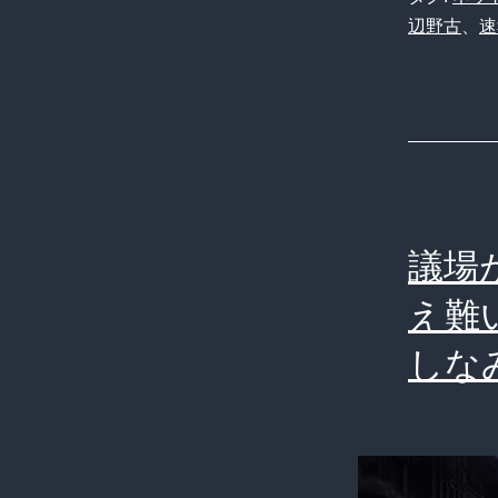
辺野古
、
速
議場
え難
しな