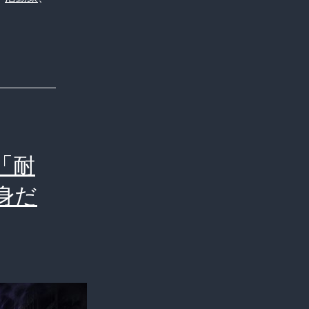
み
お
じ
さ
ん
の
「耐
正
体
身だ
は
成
田
の
残