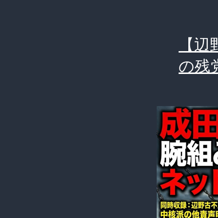
【辺
の残