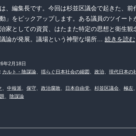
は、編集長です。今回は杉並区議会で起きた、前
動」をピックアップします。ある議員のツイート
治家としての資質、はたまた特定の思想と衛生観
で議論が発展。議場という神聖な場所…
続きを読む
26年2月18日
:
カルト・陰謀論
、
揺らぐ日本社会の縮図
、
政治
、
現代日本の
ク
、
中核派
、
保守
、
政治腐敗
、
日本自由党
、
杉並区議会
、
極左
題
、
陰謀論