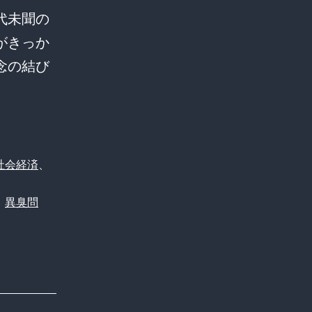
代未聞の
がきっか
念の結び
議
場
が
騒
社会経済
、
然！
、
異臭問
杉
並
区
議
会