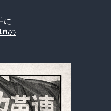
で
発
手に
生
の頃の
し
た
「耐
え
難
い
異
臭」
の
正