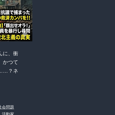
んに、衝
、かつて
……？ネ
【辺
野
古】
腕
社会問題
組
、
活動家
、