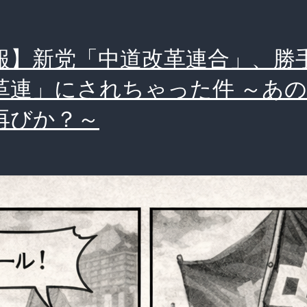
報】新党「中道改革連合」、勝
革連」にされちゃった件 ～あ
再びか？～