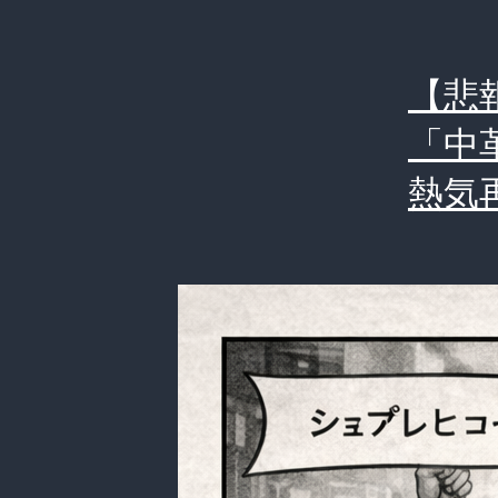
【悲
「中
熱気