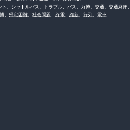
万
ント
、
シャトルバス
、
トラブル
、
バス
、
万博
、
交通
、
交通麻痺
博
、
帰宅困難
、
社会問題
、
終電
、
維新
、
行列
、
電車
博、
ガ
チ
で
『残
さ
れ
島』
に
な
っ
て