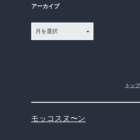
アーカイブ
ア
ー
カ
イ
ブ
トップ
モッコスヌ〜ン