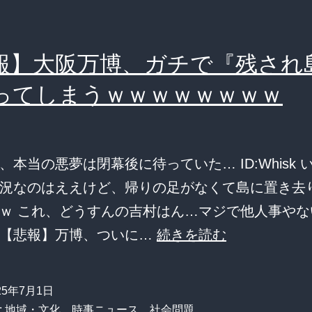
報】大阪万博、ガチで『残され
ってしまうｗｗｗｗｗｗｗｗ
、本当の悪夢は閉幕後に待っていた… ID:Whisk 
況なのはええけど、帰りの足がなくて島に置き去
ｗ これ、どうすんの吉村はん…マジで他人事やな
【悲
：【悲報】万博、ついに…
続きを読む
報】
大
25年7月1日
阪
:
地域・文化
、
時事ニュース
、
社会問題