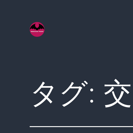
コ
ン
テ
ン
ツ
へ
ス
キ
タグ:
交
ッ
プ