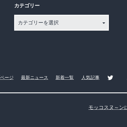
し
カテゴリー
ま
カ
う
テ
ｗ
ゴ
ｗ
リ
ー
ｗ
ｗ
ｗ
ページ
最新ニュース
新着一覧
人気記事
ｗ
twitte
ｗ
ｗ
モッコスヌ～ン