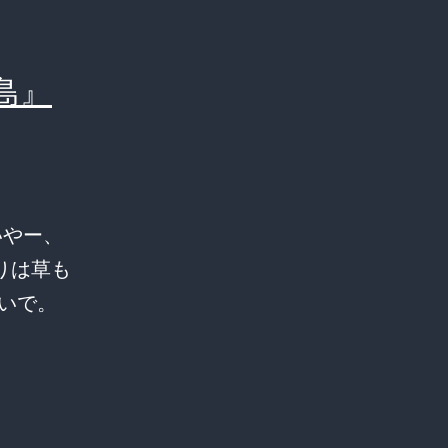
島』
いやー、
りは草も
いで。