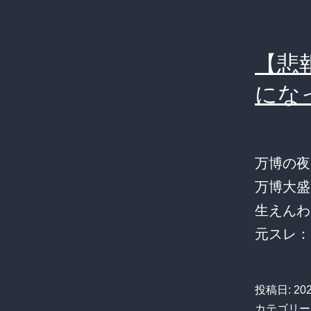
【悲
にな
万博の夜
万博大盛
生えんわ
元スレ
投稿日:
20
カテゴリー