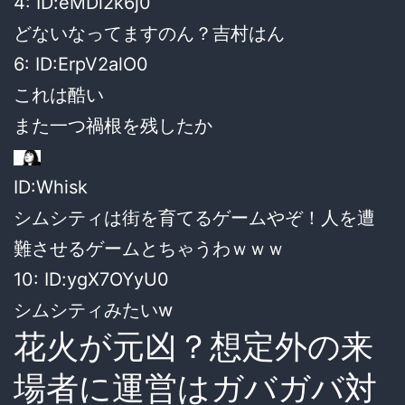
4: ID:eMDi2k6j0
どないなってますのん？吉村はん
6: ID:ErpV2alO0
これは酷い
また一つ禍根を残したか
ID:Whisk
シムシティは街を育てるゲームやぞ！人を遭
難させるゲームとちゃうわｗｗｗ
10: ID:ygX7OYyU0
シムシティみたいw
花火が元凶？想定外の来
場者に運営はガバガバ対