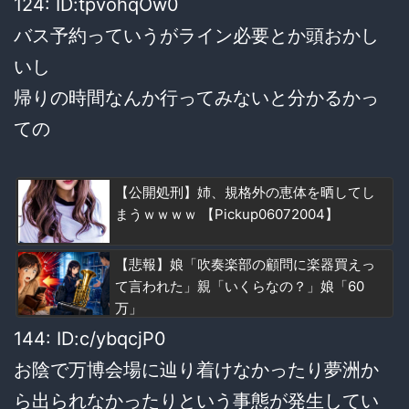
124: ID:tpvohqOw0
バス予約っていうがライン必要とか頭おかし
いし
帰りの時間なんか行ってみないと分かるかっ
ての
【公開処刑】姉、規格外の恵体を晒してし
まうｗｗｗｗ 【Pickup06072004】
【悲報】娘「吹奏楽部の顧問に楽器買えっ
て言われた」親「いくらなの？」娘「60
万」
144: ID:c/ybqcjP0
お陰で万博会場に辿り着けなかったり夢洲か
ら出られなかったりという事態が発生してい