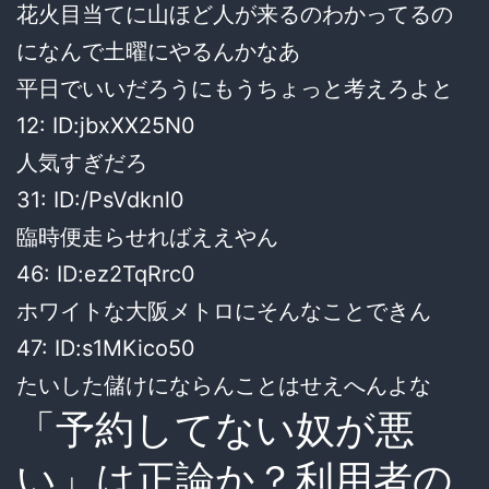
花火目当てに山ほど人が来るのわかってるの
になんで土曜にやるんかなあ
平日でいいだろうにもうちょっと考えろよと
12: ID:jbxXX25N0
人気すぎだろ
31: ID:/PsVdknl0
臨時便走らせればええやん
46: ID:ez2TqRrc0
ホワイトな大阪メトロにそんなことできん
47: ID:s1MKico50
たいした儲けにならんことはせえへんよな
「予約してない奴が悪
い」は正論か？利用者の