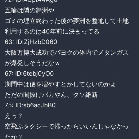
五輪は隣の舞洲や
ゴミの埋立終わった後の夢洲を整地して土地
利用するのは40年前に決まってる
63: ID:ZjHzbD060
大阪万博大成功でパヨクの体内でメタンガス
が爆発しそうだなｗ
67: ID:6tebj0yO0
期間中は便を増やすとかしてないのかよ
ただの間抜けバカやん、クソ維新
75: ID:sb6acJbB0
えっ？
空飛ぶタクシーで帰ったらいいんじゃなかっ
たか？