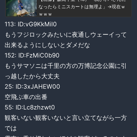
なったらミニスカートは無理よ」→現在ｗ
ｗｗｗ
113: ID:vG9KkMil0
もうフジロックみたいに夜通しウェーイって
出来るようにしないとダメだな
152: ID:FzMiC0b90
もうサマソニは千里の方の万博記念公園に引
っ越したから大丈夫
25: ID:3xJAHEW00
空飛ぶ車の出番
55: ID:Lc8zhzwt0
観客いない観客いないと言い立てながら一方
では