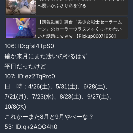
へ覆いかぶさり命を守る
【朗報動画】舞台『美少女戦士セーラーム
ーン』のセーラーウラヌス←くっそかわい
いと話題にｗｗｗ 【Pickup06071958】
106: ID:gfsI4TpS0
確か来月にまた凄いのやるはず
平日だったけど
107: ID:ez2TqRrc0
日 時：4/26(土)、5/31(土)、6/28(土)、
7/21(月)、7/23(水)、8/23(土)、9/27(土)、
10/8(水)
これかーまた8月と9月やべーな？
53: ID:q+2AOG4h0