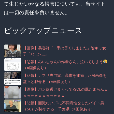
て生じたいかなる損害についても、当サイト
は一切の責任を負いません。
ピックアップニュース
【画像】美容師「…手は尽くしました」陰キャ女
子「ｱｯ…ｯｽ…」
【悲報】みいちゃんの作者さん、泣いてしまう
（※画像あり）
【悲報】ナフサ専門家、高市を揶揄したAI画像を
堂々と載せる （※画像あり）
【画像】パン線透けまくってるOLの尻たまらんｗ
ｗｗｗｗｗｗｗｗｗｗｗ
【悲報】面識ないJCに不同意性交したバイト男
（56）が怖すぎる 千葉県（※画像あり）