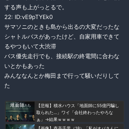
する声も上がっとるで。
22: ID:vE9pTYEk0
サマソニのときも島から出るの大変だったな
シャトルバスがあったけど、自家用車できて
るやつもいて大渋滞
バス優先走行でも、接続駅の終電間に合わな
いとかもあった
みんななんとか梅田まで行って騒いだりして
た
【悲報】積水ハウス「地面師に55億円騙し
取られた…」ワイ「会社終わったやろな
ぁ」→結果ｗｗｗｗ
【画像】森高千里（18）「私がオバさんに