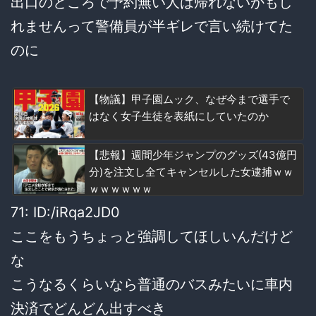
出口のところで予約無い人は帰れないかもし
れませんって警備員が半ギレで言い続けてた
のに
【物議】甲子園ムック、なぜ今まで選手で
はなく女子生徒を表紙にしていたのか
【悲報】週間少年ジャンプのグッズ(43億円
分)を注文し全てキャンセルした女逮捕ｗｗ
ｗｗｗｗｗｗ
71: ID:/iRqa2JD0
ここをもうちょっと強調してほしいんだけど
な
こうなるくらいなら普通のバスみたいに車内
決済でどんどん出すべき