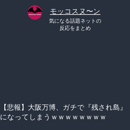
コ
モッコスヌ〜ン
ン
気になる話題ネットの
テ
反応をまとめ
ン
ツ
へ
ス
キ
ッ
プ
【悲報】大阪万博、ガチで『残され島』
になってしまうｗｗｗｗｗｗｗｗ