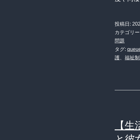
投稿日:
20
カテゴリー
問題
タグ:
queue
護
、
福祉制
【生
と彼