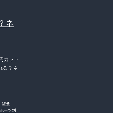
？ネ
円カット
れる？ネ
、
雑談
ポーツ刈