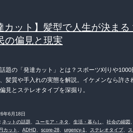
達カット】髪型で人生が決まる
民の偏見と現実
話題の「発達カット」とは？スポーツ刈りや1000
、髪質や手入れの実態を解説。イケメンなら許さ
偏見とステレオタイプを深掘り。
26年6月18日
:
ネットの話題
、
ユーモア・ネタ
、
生活・暮らし
、
社会の縮図
0円カット
、
ADHD
、
score-28
、
urgency-1
、
ステレオタイプ
、
ス