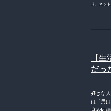
り
、
ネット
【生
だっ
好きな人
は「男は
度や同棲