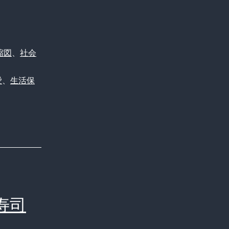
縮図
、
社会
愛
、
生活保
寿司