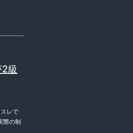
2級
？スレで
実際の制