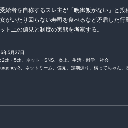
受給者を自称するスレ主が「晩御飯がない」と投
女がいたり回らない寿司を食べるなど矛盾した行
ット上の偏見と制度の実態を考察する。
26年5月27日
:
2ch・5ch
、
ネット・SNS
、
炎上
、
生活・雑学
、
社会
、
urgency-3
、
ネットミーム
、
偏見
、
定期煽り
、
構ってちゃん
、