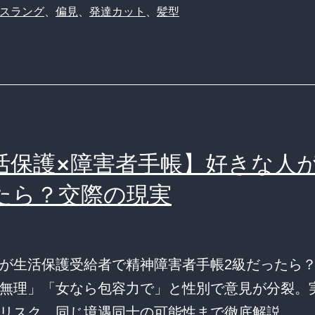
スラング
、
偏見
、
発達カット
、
髪型
活保護×障害者手帳】好きな人が
たら？交際の現実
が生活保護受給者で精神障害者手帳2級だったら
無理」「女なら包容力で」と性別で意見が分裂。
リスク、同じ境遇同士の可能性まで徹底解説。