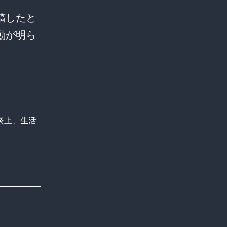
稿したと
動が明ら
炎上
、
生活