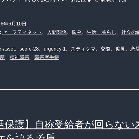
26年6月10日
:
セーフティネット
、
人間関係
、
悩み
、
生活・暮らし
、
社会の
-asset
、
score-28
、
urgency-1
、
スティグマ
、
交際
、
偏見
、
恋
度
、
精神障害
、
障害者手帳
活保護】自称受給者が回らない
女を語る矛盾