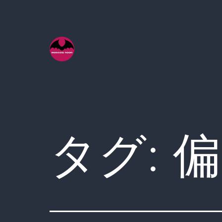
コ
ン
テ
ン
ツ
へ
ス
キ
タグ:
偏
ッ
プ