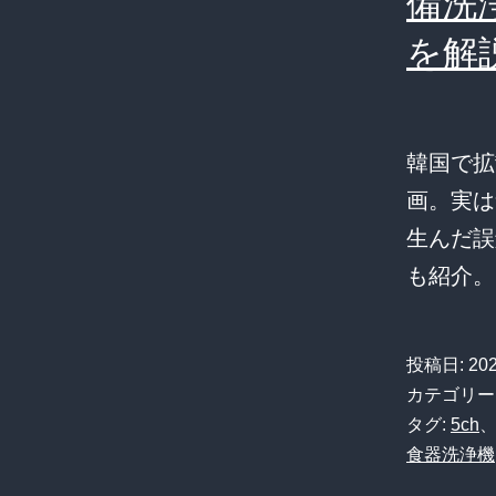
備洗
を解
韓国で拡
画。実は
生んだ誤
も紹介。
投稿日:
20
カテゴリー
タグ:
5ch
食器洗浄機