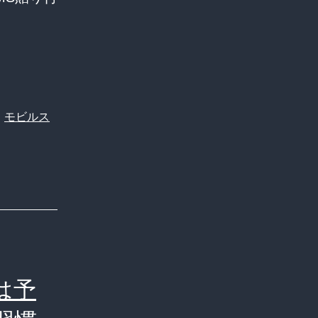
、
モビルス
は予