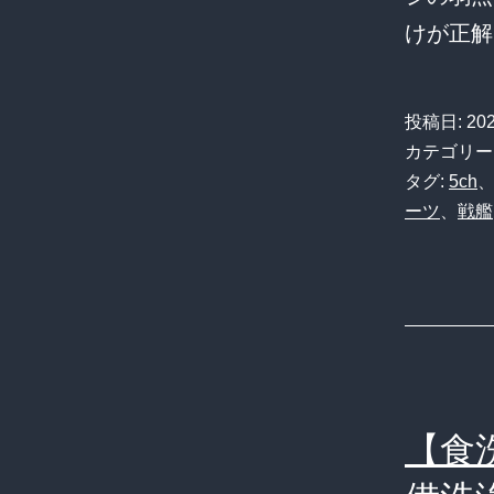
けが正解
投稿日:
20
カテゴリー
タグ:
5ch
ーツ
、
戦艦
【食