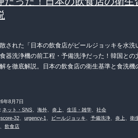
浄だった！日本の飲食店の衛生
説
散された「日本の飲食店がビールジョッキを水洗
食器洗浄機の前工程・予備洗浄だった！韓国との
解を徹底解説。日本の飲食店の衛生基準と食洗機
26年8月7日
:
ネット・SNS
、
海外
、
炎上
、
生活・雑学
、
社会
、
score-32
、
urgency-1
、
ビールジョッキ
、
予備洗浄
、
炎上
、
衛
、
飲食店