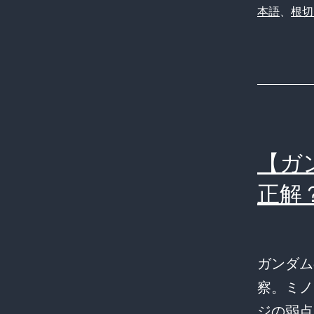
本語
、
根切
【ガ
正解
ガンダム
察。ミノ
ジの弱点