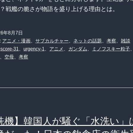
？戦艦の脆さが物語を盛り上げる理由とは。
26年8月7日
:
アニメ・漫画
、
サブカルチャー
、
ネットの話題
、
考察
、
雑談
、
score-31
、
urgency-1
、
アニメ
、
ガンダム
、
ミノフスキー粒子
、
空母
、
考察
洗機】韓国人が騒ぐ「水洗い」