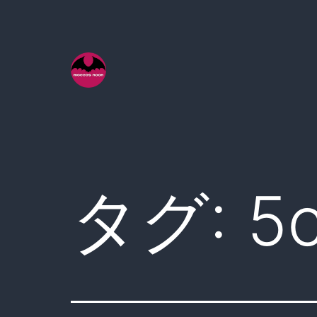
コ
ン
テ
ン
ツ
へ
ス
キ
タグ:
5
ッ
プ