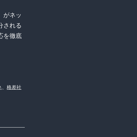
」がネッ
分される
応を徹底
ネ
、
格差社