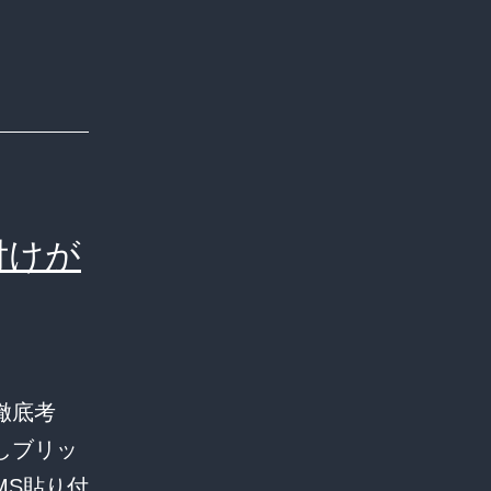
付けが
徹底考
しブリッ
MS貼り付