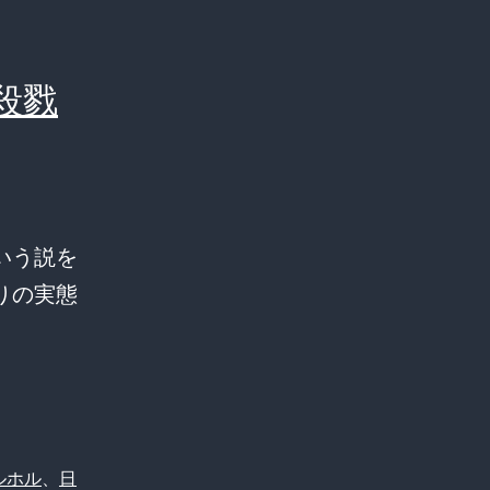
殺戮
いう説を
りの実態
ルホル
、
日