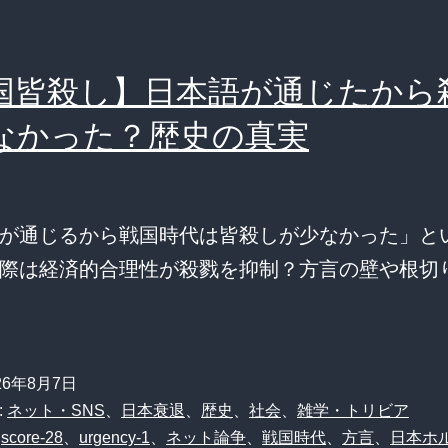
国皆殺し】日本語が通じたから
なかった？歴史の真実
が通じるから戦国時代は皆殺しが少なかった」と
際は経済的合理性が殺戮を抑制？方言の壁や根切
26年8月7日
:
ネット・SNS
、
日本衰退
、
歴史
、
社会
、
雑学・トリビア
、
score-28
、
urgency-1
、
ネット論争
、
戦国時代
、
方言
、
日本ホ