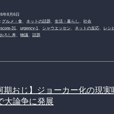
26年8月6日
:
グルメ・食
、
ネットの話題
、
生活・暮らし
、
社会
、
score-31
、
urgency-1
、
シャウエッセン
、
ネットの反応
、
レシ
おろし丼
、
物議
、
話題
河期おじ】ジョーカー化の現実味
で大論争に発展