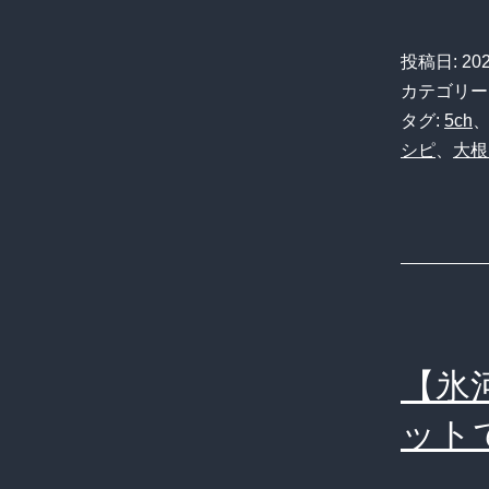
投稿日:
20
カテゴリー
タグ:
5ch
シピ
、
大根
【氷
ット