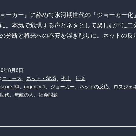
ョーカー』に絡めて氷河期世代の「ジョーカー化
に。本気で危惧する声とネタとして楽しむ声に二
の分断と将来への不安を浮き彫りに。ネットの反
26年8月6日
:
ニュース
、
ネット・SNS
、
炎上
、
社会
、
score-34
、
urgency-1
、
ジョーカー
、
ネットの反応
、
ロスジェ
世代
、
無敵の人
、
社会問題