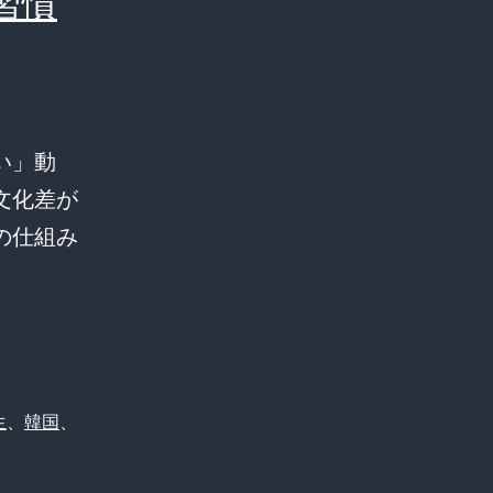
習慣
い」動
文化差が
の仕組み
生
、
韓国
、