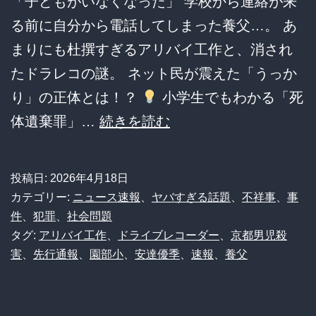
「子どもがいなくなった」 学校から連絡が来
る前に自分から電話してしまった養父…。 あ
まりにも杜撰すぎるアリバイ工作と、消され
たドラレコの謎。 ネット民が震えた「うっか
り」の正体とは！？
小学生でもわかる「死
【京
体遺棄罪」…
続きを読む
都
男
投稿日:
2026年4月18日
児
カテゴリー:
ニュース速報
、
ヤバすぎる話題
、
不祥事
、
事
殺
件
、
犯罪
、
社会問題
タグ:
アリバイ工作
、
ドライブレコーダー
、
京都男児殺
害】
害
、
先行通報
、
園部小
、
安達優季
、
速報
、
養父
先
行
通