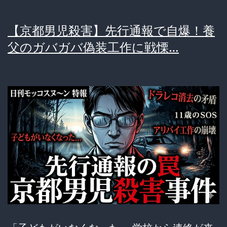
【京都男児殺害】先行通報で自爆！養
父のガバガバ偽装工作に戦慄…