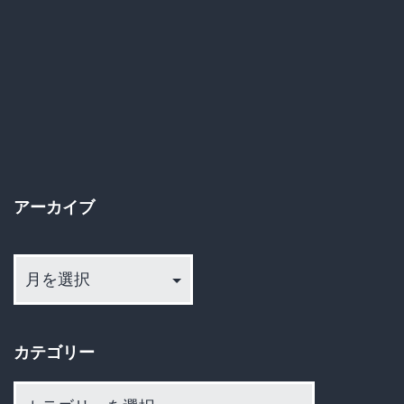
報
で
自
爆！
養
父
アーカイブ
の
ガ
ア
バ
ー
ガ
カ
イ
バ
カテゴリー
ブ
偽
カ
装