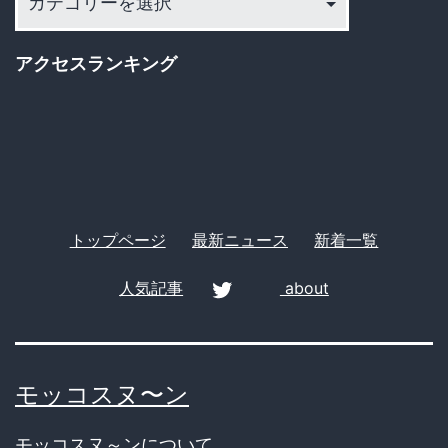
テ
工
ゴ
作
アクセスランキング
リ
に
ー
戦
慄…
トップページ
最新ニュース
新着一覧
人気記事
about
twitter
モッコスヌ〜ン
モッコスヌ～ンについて