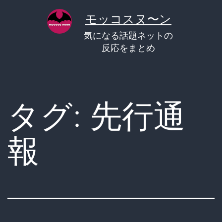
コ
モッコスヌ〜ン
ン
気になる話題ネットの
テ
反応をまとめ
ン
ツ
へ
タグ:
先行通
ス
キ
報
ッ
プ