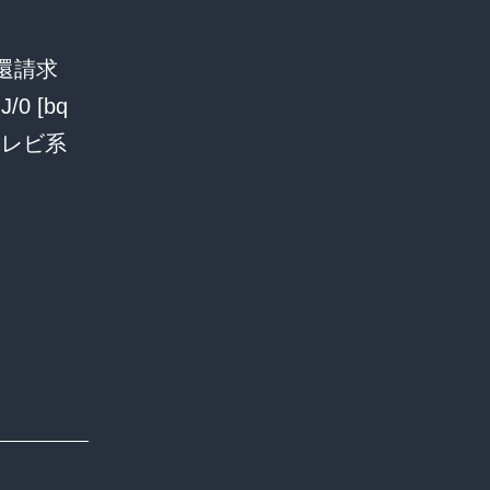
還請求
 [bq
テレビ系