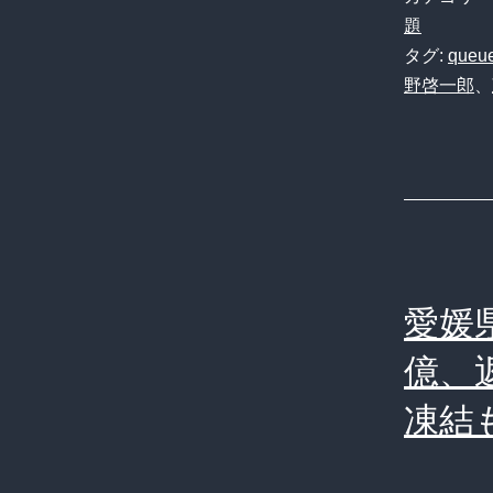
題
タグ:
queue
野啓一郎
、
愛媛
億、
凍結