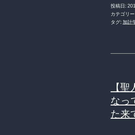
投稿日:
20
カテゴリー
タグ:
加計
【聖
なっ
た来