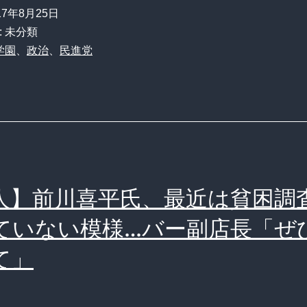
学
…
17年8月25日
園
: 未分類
残
に
学園
、
政治
、
民進党
り
ワ
の
イ
補
ン
助
セ
金
ラ
17
ー！
人】前川喜平氏、最近は貧困調
億
と
の
ていない模様…バー副店長「ぜ
大
凍
て」
騒
結
ぎ
も