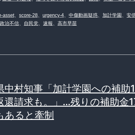
-asset
、
score-28
、
urgency-4
、
中傷動画疑惑
、
加計学園
、
安
政治不信
、
自民党
、
速報
、
高市早苗
県中村知事「加計学園への補助1
返還請求も。」…残りの補助金1
もあると牽制