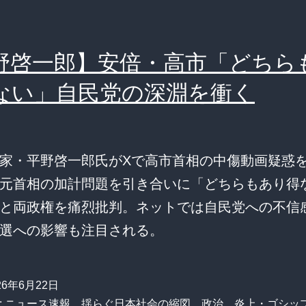
野啓一郎】安倍・高市「どちら
ない」自民党の深淵を衝く
家・平野啓一郎氏がXで高市首相の中傷動画疑惑
元首相の加計問題を引き合いに「どちらもあり得
と両政権を痛烈批判。ネットでは自民党への不信
選への影響も注目される。
26年6月22日
:
ニュース速報
、
揺らぐ日本社会の縮図
、
政治
、
炎上・ゴシッ