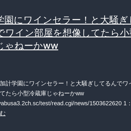
学
園
学園にワインセラー！と大騒ぎ
へ
でワイン部屋を想像してたら小
の
じゃねーかww
補
助
14
億、
加計学園にワインセラー！と大騒ぎしてるんでワ
返
てたら小型冷蔵庫じゃねーかww
還
ayabusa3.2ch.sc/test/read.cgi/news/150362262
請
加
む
求
計
も。」