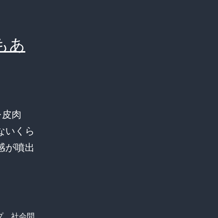
もあ
を皮肉
ないくら
感が噴出
プ
、
社会問