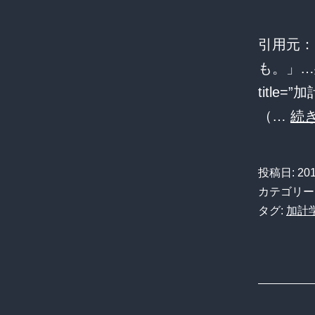
引用元：
も。」…残
titl
（…
続
投稿日:
20
カテゴリー
タグ:
加計