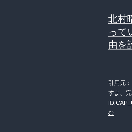
北村
って
由を
引用元：
すよ、完
ID:CAP
北
む
村