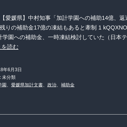
【愛媛県】中村知事「加計学園への補助14億、返
りの補助金17億の凍結もあると牽制 1 kQQXNOJ/0
e=”加計学園への補助金、一時凍結検討していた（日本
愛
きを読む
媛
県
18年6月3日
中
: 未分類
村
学園
、
愛媛県加計文書
、
政治
、
補助金
知
事
「加
計