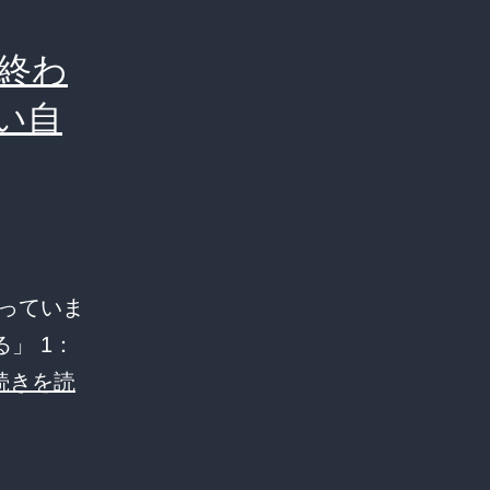
終わ
い自
っていま
」 1：
続きを読