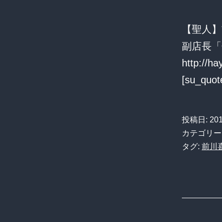
【聖人】
副店長「
http://h
[su_quo
投稿日:
20
カテゴリー
タグ:
前川