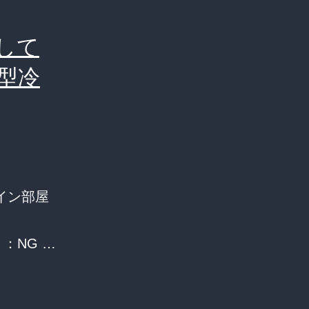
して
型冷
イン部屋
0 1：：NG …