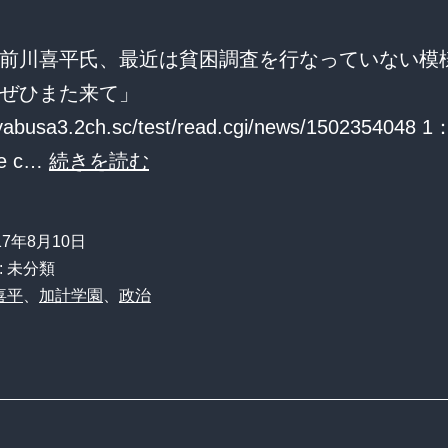
し
あ
て
る
前川喜平氏、最近は貧困調査を行なっていない模
る
と
ぜひまた来て」
ん
牽
ayabusa3.2ch.sc/test/read.cgi/news/1502354048 1
で
制
【聖
te c…
続きを読む
ワ
人】
イ
前
ン
17年8月10日
川
: 未分類
部
喜
喜平
、
加計学園
、
政治
屋
平
を
氏、
想
最
像
近
し