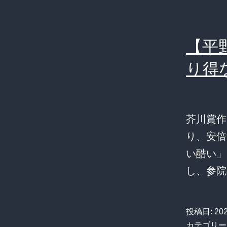
【平
り得
芥川賞作
り、安倍
い酷い」
し、参院
投稿日:
20
カテゴリー