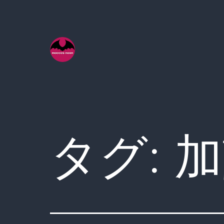
コ
ン
テ
ン
ツ
へ
ス
キ
タグ:
加
ッ
プ