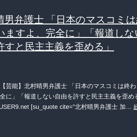
は
て
貧
晴男弁護士 「日本のマスコミは
た
困
ら
いますよ、完全に」「報道しな
調
小
許すと民主主義を歪める」
査
型
を
冷
行
蔵
な
庫
【芸能】北村晴男弁護士 「日本のマスコミは終わ
っ
じ
全に」「報道しない自由を許すと民主主義を歪める
て
ゃ
_USER9.net [su_quote cite=”北村晴男弁護士 加…
い
ね
な
ー
い
か