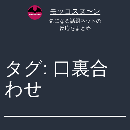
コ
モッコスヌ〜ン
ン
気になる話題ネットの
テ
反応をまとめ
ン
ツ
へ
タグ:
口裏合
ス
キ
わせ
ッ
プ