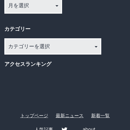
ー
カ
イ
カテゴリー
ブ
カ
テ
ゴ
アクセスランキング
リ
ー
トップページ
最新ニュース
新着一覧
人気記事
about