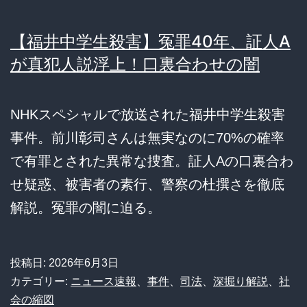
【福井中学生殺害】冤罪40年、証人A
が真犯人説浮上！口裏合わせの闇
NHKスペシャルで放送された福井中学生殺害
事件。前川彰司さんは無実なのに70%の確率
で有罪とされた異常な捜査。証人Aの口裏合わ
せ疑惑、被害者の素行、警察の杜撰さを徹底
解説。冤罪の闇に迫る。
投稿日:
2026年6月3日
カテゴリー:
ニュース速報
、
事件
、
司法
、
深掘り解説
、
社
会の縮図