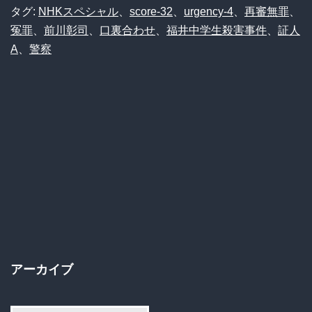
タグ:
NHKスペシャル
、
score-32
、
urgency-4
、
再審無罪
、
冤罪
、
前川彰司
、
口裏合わせ
、
福井中学生殺害事件
、
証人
A
、
警察
アーカイブ
ア