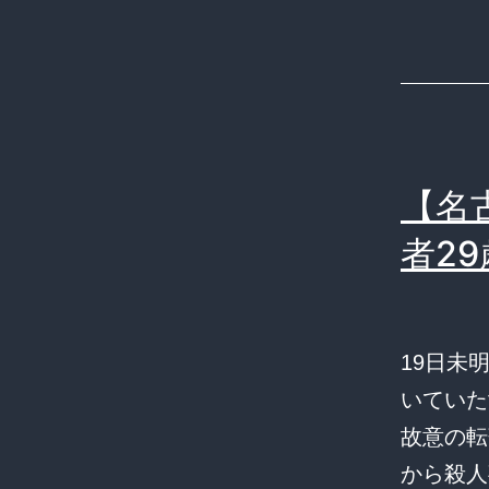
【名
者2
19日未
いていた
故意の転
から殺人