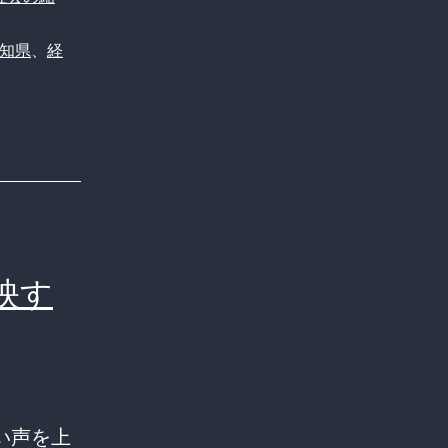
知県
、
経
映す
い声を上