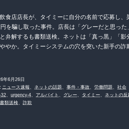
飲食店店長が、タイミーに自分の名前で応募し、
万円を騙し取った事件。店長は「グレーだと思った
と弁解するも書類送検。ネットは「真っ黒」「影
ややか。タイミーシステムの穴を突いた新手の詐
26年6月26日
:
ニュース速報
、
ネットの話題
、
事件・事故
、
労働問題
、
社会
-32
、
urgency-4
、
アルバイト
、
グレー
、
タイミー
、
ネットの反
書類送検
、
詐欺