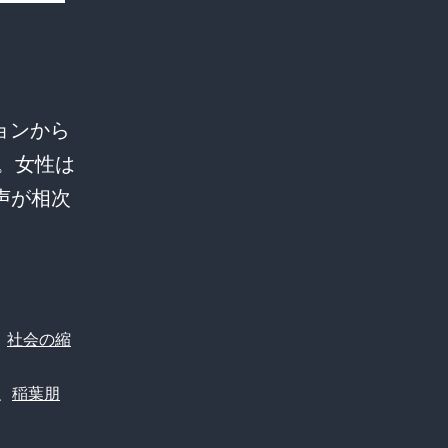
ョンから
。女性は
声が相次
、
社会の縮
、
稲葉朋