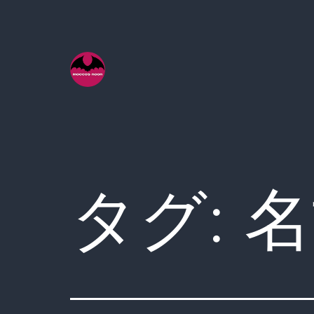
コ
ン
テ
ン
ツ
へ
ス
キ
タグ:
名
ッ
プ