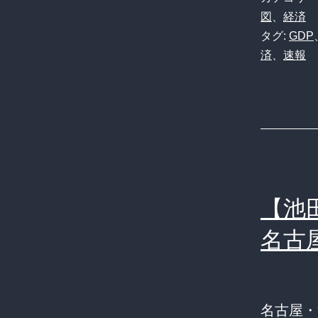
図
、
経済
タグ:
GDP
済
、
速報
【池
名古
名古屋・