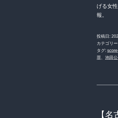
げる女性
報。
投稿日:
20
カテゴリー
タグ:
score
罪
、
池田公
【名