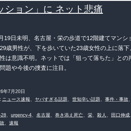
ッション」に ネット悲痛
年4月19日未明、名古屋・栄の歩道で12階建てマンシ
29歳男性が、下を歩いていた23歳女性の上に落下
性は意識不明。ネットでは「狙って落ちた」との
問題や今後の捜査に注目。
26年7月20日
:
ニュース速報
、
ヤバすぎる話題
、
世知辛い話題
、
事件・事故
-28
、
urgency-4
、
名古屋
、
巻き添え死亡
、
栄
、
殺人
、
田口伸成
故
、
速報