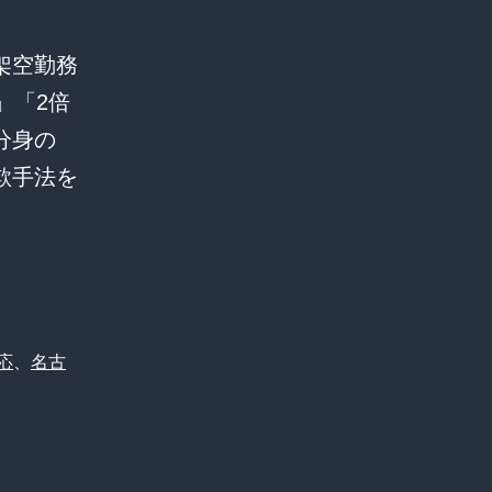
架空勤務
」「2倍
分身の
欺手法を
応
、
名古