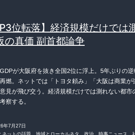
DP3位転落】経済規模だけでは
阪の真価 副首都論争
GDPが大阪府を抜き全国2位に浮上。5年ぶりの
再燃。ネットでは「トヨタ頼み」「大阪は商業が
意見が飛び交う。経済規模だけでは測れない都市
考察する。
26年7月27日
:
ネットの話題
、
地域とローカルネタ
、
政治
、
時事ニュース
、