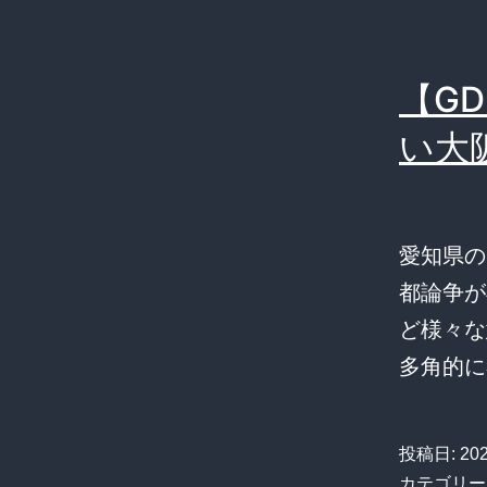
【G
い大
愛知県の
都論争が
ど様々な
多角的に
投稿日:
20
カテゴリー