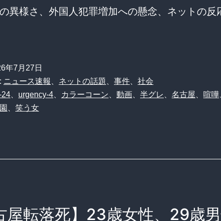
の異様さ、外国人犯罪増加への懸念、ネットの反
26年7月27日
:
ニュース速報
、
ネットの話題
、
事件
、
社会
-24
、
urgency-4
、
カラーコーン
、
動画
、
半グレ
、
名古屋
、
喧嘩
園
、
笑う女
古屋転落死】23歳女性、29歳