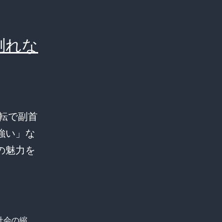
測れな
逆転で副首
強い」な
の魅力を
社会の縮