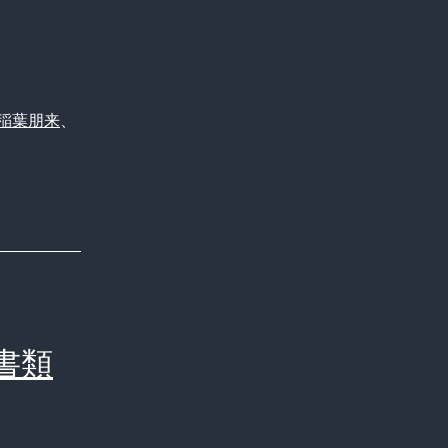
稲葉朋来
、
書類