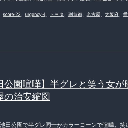
、
score-22
、
urgency-4
、
トヨタ
、
副首都
、
名古屋
、
大阪府
、
愛
田公園喧嘩】半グレと笑う女が
屋の治安縮図
池田公園で半グレ同士がカラーコーンで喧嘩。笑