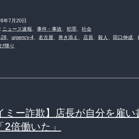
26年7月20日
:
ニュース速報
、
事件・事故
、
犯罪
、
社会
-28
、
urgency-4
、
名古屋
、
巻き添え
、
店員
、
殺人
、
田口伸成
、
び降り
イミー詐欺】店長が自分を雇い
「2倍働いた」