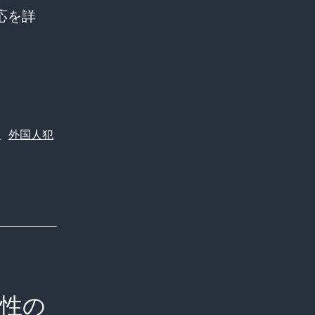
応を詳
、
外国人犯
男性の