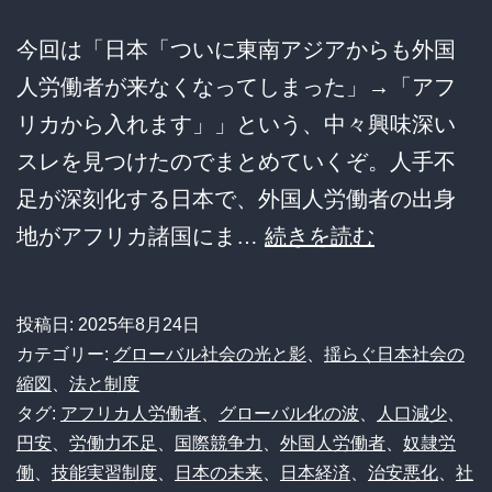
今回は「日本「ついに東南アジアからも外国
人労働者が来なくなってしまった」→「アフ
リカから入れます」」という、中々興味深い
スレを見つけたのでまとめていくぞ。人手不
足が深刻化する日本で、外国人労働者の出身
ア
地がアフリカ諸国にま…
続きを読む
フ
リ
投稿日:
2025年8月24日
カ
カテゴリー:
グローバル社会の光と影
、
揺らぐ日本社会の
か
縮図
、
法と制度
タグ:
アフリカ人労働者
、
グローバル化の波
、
人口減少
、
ら
円安
、
労働力不足
、
国際競争力
、
外国人労働者
、
奴隷労
の
働
、
技能実習制度
、
日本の未来
、
日本経済
、
治安悪化
、
社