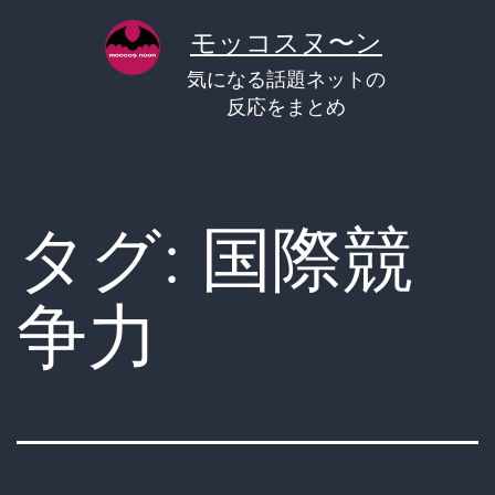
コ
モッコスヌ〜ン
ン
気になる話題ネットの
テ
反応をまとめ
ン
ツ
へ
タグ:
国際競
ス
キ
争力
ッ
プ