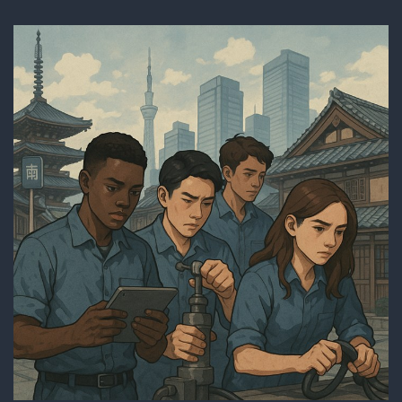
が
も
た
ら
す
未
来
と
は？