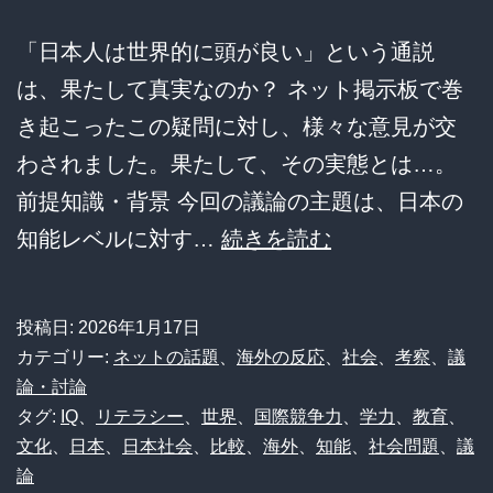
「日本人は世界的に頭が良い」という通説
は、果たして真実なのか？ ネット掲示板で巻
き起こったこの疑問に対し、様々な意見が交
わされました。果たして、その実態とは…。
前提知識・背景 今回の議論の主題は、日本の
日
知能レベルに対す…
続きを読む
本
の
投稿日:
2026年1月17日
知
カテゴリー:
ネットの話題
、
海外の反応
、
社会
、
考察
、
議
能
論・討論
タグ:
IQ
、
リテラシー
、
世界
、
国際競争力
、
学力
、
教育
、
レ
文化
、
日本
、
日本社会
、
比較
、
海外
、
知能
、
社会問題
、
議
ベ
論