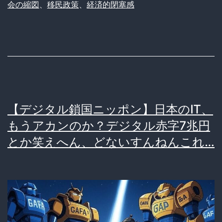
若
会の縮図
、
移民政策
、
経済的閉塞感
者
呼
び
込
み
は
【デジタル鎖国ニッポン】日本のIT、
日
もうアカンのか？デジタル赤字7兆円
本
とか笑えへん、どないすんねんこれ…
社
会
の
救
世