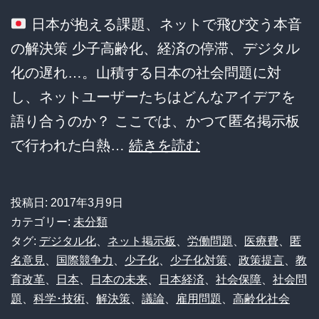
7
日本が抱える課題、ネットで飛び交う本音
兆
の解決策 少子高齢化、経済の停滞、デジタル
円
化の遅れ…。山積する日本の社会問題に対
と
し、ネットユーザーたちはどんなアイデアを
か
語り合うのか？ ここでは、かつて匿名掲示板
笑
ニ
で行われた白熱…
続きを読む
え
ッ
へ
ポ
ん、
投稿日:
2017年3月9日
ン
ど
カテゴリー:
未分類
激
タグ:
デジタル化
、
ネット掲示板
、
労働問題
、
医療費
、
匿
な
名意見
、
国際競争力
、
少子化
、
少子化対策
、
政策提言
、
教
変
い
育改革
、
日本
、
日本の未来
、
日本経済
、
社会保障
、
社会問
計
す
題
、
科学･技術
、
解決策
、
議論
、
雇用問題
、
高齢化社会
画！
ん