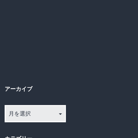
真
ね
剣
ん
に
こ
未
れ…
来
を
語
ろ
アーカイブ
う
ぜ！
ア
ー
カ
イ