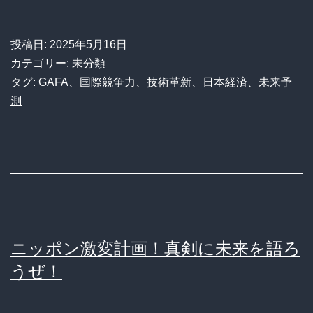
ジ
展
タ
望
投稿日:
2025年5月16日
ル
カテゴリー:
未分類
鎖
タグ:
GAFA
、
国際競争力
、
技術革新
、
日本経済
、
未来予
測
国
ニ
ッ
ポ
ン】
日
ニッポン激変計画！真剣に未来を語ろ
本
うぜ！
の
IT、