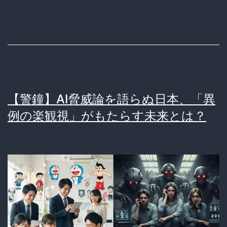
ル、
世
界
の
評
価
【警鐘】AI脅威論を語らぬ日本、「異
は？
例の楽観視」がもたらす未来とは？
『賢
い
国』
の
真
実
を