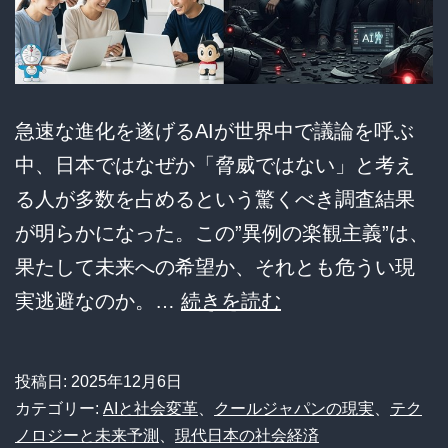
徹
底
議
急速な進化を遂げるAIが世界中で議論を呼ぶ
論！
中、日本ではなぜか「脅威ではない」と考え
る人が多数を占めるという驚くべき調査結果
が明らかになった。この”異例の楽観主義”は、
果たして未来への希望か、それとも危うい現
【警
実逃避なのか。…
続きを読む
鐘】
AI
投稿日:
2025年12月6日
脅
カテゴリー:
AIと社会変革
、
クールジャパンの現実
、
テク
威
ノロジーと未来予測
、
現代日本の社会経済