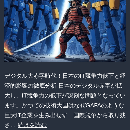
主
と
な
る
か？
移
民
デジタル大赤字時代！日本のIT競争力低下と経
政
済的影響の徹底分析 日本のデジタル赤字が拡
策
大し、IT競争力の低下が深刻な問題となってい
の
ます。かつての技術大国はなぜGAFAのような
課
巨大IT企業を生み出せず、国際競争から取り残
題
【デ
さ…
続きを読む
と