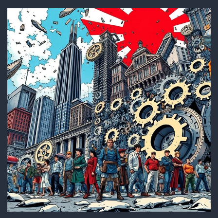
も
う
ア
カ
ン
の
か？
デ
ジ
タ
ル
赤
字