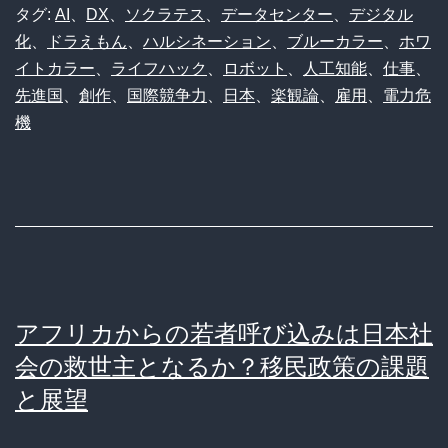
タグ:
AI
、
DX
、
ソクラテス
、
データセンター
、
デジタル
論
化
、
ドラえもん
、
ハルシネーション
、
ブルーカラー
、
ホワ
を
イトカラー
、
ライフハック
、
ロボット
、
人工知能
、
仕事
、
語
先進国
、
創作
、
国際競争力
、
日本
、
楽観論
、
雇用
、
電力危
ら
機
ぬ
日
本、
「異
例
の
アフリカからの若者呼び込みは日本社
楽
会の救世主となるか？移民政策の課題
と展望
観
視」