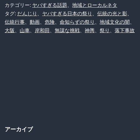
祭
カテゴリー:
ヤバすぎる話題
、
地域とローカルネタ
り
タグ:
だんじり
、
ヤバすぎる日本の祭り
、
伝統の光と影
、
伝統行事
、
動画
、
危険
、
命知らずの祭り
、
地域文化の闇
、
の
大阪
、
山車
、
岸和田
、
無謀な挑戦
、
神輿
、
祭り
、
落下事故
神
輿
か
ら
落
下！
伝
統
を
アーカイブ
巡