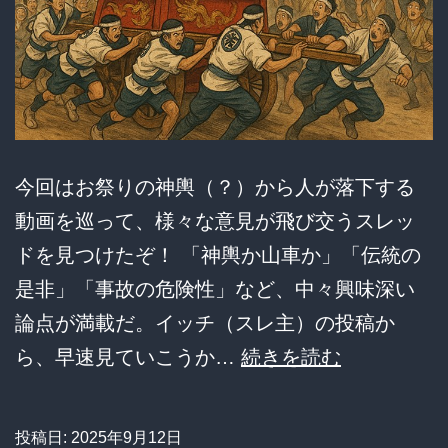
今回はお祭りの神輿（？）から人が落下する
動画を巡って、様々な意見が飛び交うスレッ
ドを見つけたぞ！ 「神輿か山車か」「伝統の
是非」「事故の危険性」など、中々興味深い
論点が満載だ。イッチ（スレ主）の投稿か
【衝
ら、早速見ていこうか…
続きを読む
撃】
お
投稿日:
2025年9月12日