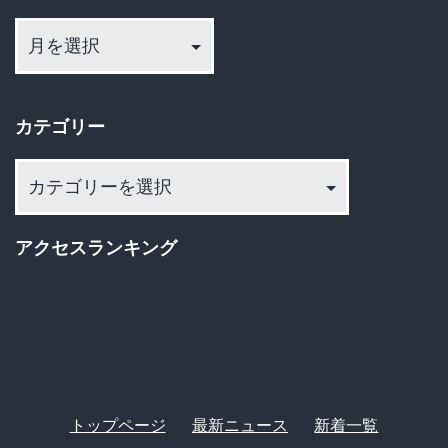
る
ア
人々
ー
の
カ
イ
反
カテゴリー
ブ
応
カ
が
テ
ヤ
ゴ
バ
アクセスランキング
リ
す
ー
ぎ
た
ｗ
ｗ
トップページ
最新ニュース
新着一覧
ｗ