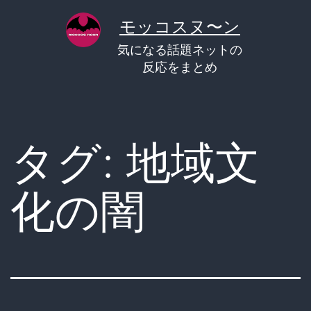
コ
モッコスヌ〜ン
ン
気になる話題ネットの
テ
反応をまとめ
ン
ツ
へ
タグ:
地域文
ス
キ
化の闇
ッ
プ