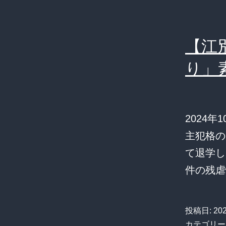
【江
り」
2024
主犯格の
て退学し
件の残虐
投稿日:
20
カテゴリー