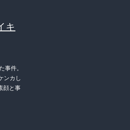
イキ
した事件。
ケンカし
素顔と事