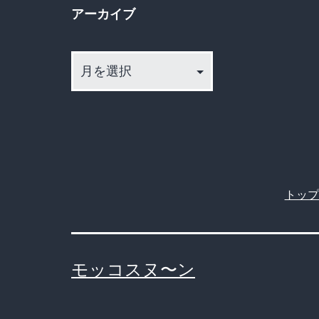
アーカイブ
ア
ー
カ
イ
ブ
トップ
モッコスヌ〜ン