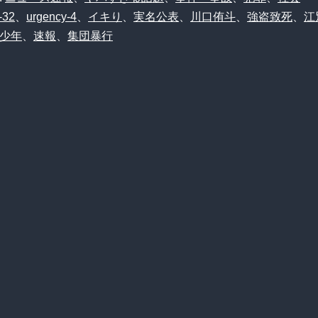
-32
、
urgency-4
、
イキり
、
実名公表
、
川口侑斗
、
強盗致死
、
江
少年
、
速報
、
集団暴行