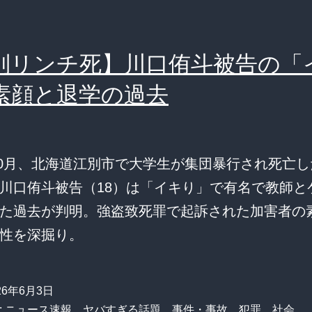
別リンチ死】川口侑斗被告の「
素顔と退学の過去
年10月、北海道江別市で大学生が集団暴行され死亡
川口侑斗被告（18）は「イキり」で有名で教師と
た過去が判明。強盗致死罪で起訴された加害者の
性を深掘り。
26年6月3日
:
ニュース速報
、
ヤバすぎる話題
、
事件・事故
、
犯罪
、
社会