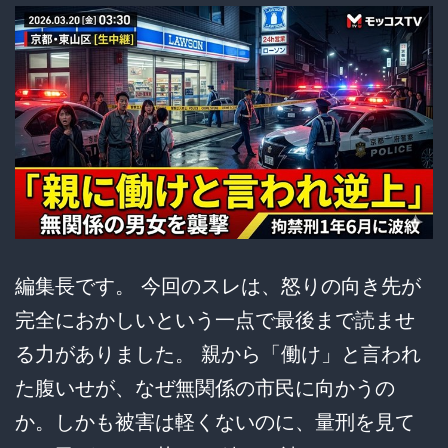
た
結
果、
実
の
母
親
を
盗
編集長です。 今回のスレは、怒りの向き先が
撮
完全におかしいという一点で最後まで読ませ
犯
る力がありました。 親から「働け」と言われ
に
た腹いせが、なぜ無関係の市民に向かうの
仕
か。しかも被害は軽くないのに、量刑を見て
立