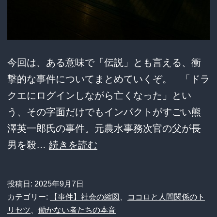
今回は、ある意味で「伝説」とも言える、衝
撃的な事件についてまとめていくぞ。 「ドラ
クエにログインしながら亡くなった」とい
う、その字面だけでもインパクトがすごい熊
澤英一郎氏の事件。元農水事務次官の父が長
「ド
男を殺…
続きを読む
ラ
ク
投稿日:
2025年9月7日
エ
カテゴリー:
【事件】社会の縮図
、
ココロと人間関係のト
ロ
リセツ
、
働かない者たちの本音