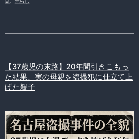
豆
、
荒らし
【37歳児の末路】20年間引きこもっ
た結果、実の母親を盗撮犯に仕立て上
げた親子