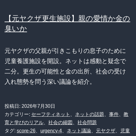
【元ヤクザ更生施設】親の愛情か金の
臭いか
元ヤクザの父親が引きこもりの息子のために
児童養護施設を開設。ネットは感動と疑念で
二分。更生の可能性と金の出所、社会の受け
入れ態勢を問う深い議論を紹介。
投稿日:
2026年7月30日
カテゴリー:
セーフティネット
、
ネットの話題
、
事件
、
教
育と学びのリアル
、
社会の縮図
、
社会問題
タグ:
score-26
、
urgency-4
、
ネット議論
、
元ヤクザ
、
児童