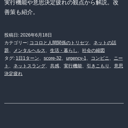
実行機能や意思決定疲れの観点から解説。改
善策も紹介。
投稿日:
2026年6月18日
カテゴリー:
ココロと人間関係のトリセツ
、
ネットの話
題
、
メンタルヘルス
、
生活・暮らし
、
社会の縮図
タグ:
1日1ターン
、
score-32
、
urgency-1
、
コンビニ
、
ニー
ト
、
ネットスラング
、
共感
、
実行機能
、
引きこもり
、
意思
決定疲れ