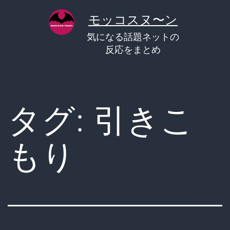
コ
モッコスヌ〜ン
ン
気になる話題ネットの
テ
反応をまとめ
ン
ツ
へ
タグ:
引きこ
ス
キ
もり
ッ
プ