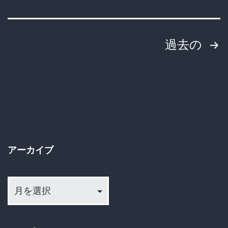
76
歳
父、
投
過去の
52
稿
歳
の
息
子
ペ
か
ー
ら
アーカイブ
ジ
の
ア
暴
送
ー
力
カ
り
に
イ
限