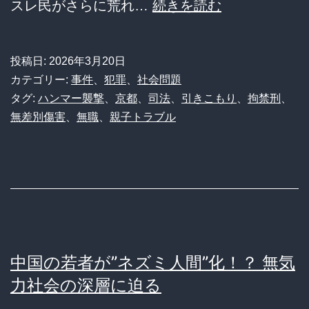
親
スレ民がさらに荒れ…
続きを読む
て
に
上
働
投稿日:
2026年3月20日
げ
け
カテゴリー:
事件
、
犯罪
、
社会問題
た
と
タグ:
ハンマー襲撃
、
京都
、
司法
、
引きこもり
、
拘禁刑
、
親
無差別傷害
、
無職
、
親子トラブル
言
子
わ
れ
他
人
襲
中国の若者が”ネズミ人間”化！？ 無気
撃
力社会の深層に迫る
し