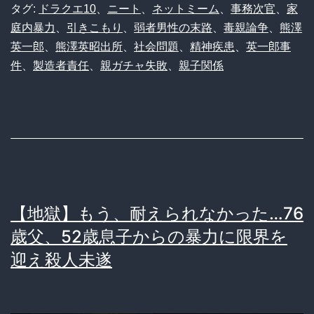
タグ:
ドラクエ10
、
ニート
、
ネットミーム
、
事務次官
、
家
グ
庭内暴力
、
引きこもり
、
弱者男性の末路
、
毒親論争
、
熊澤
イ
英一郎
、
熊澤英昭出所
、
社会問題
、
精神疾患
、
英一郎事
ン
件
、
製造者責任
、
親ガチャ失敗
、
親子関係
中
に
逝
去」
熊
澤
【地獄】もう、耐えられなかった…76
英
歳父、52歳息子からの暴力に限界を
一
迎え殺人未遂
郎
氏