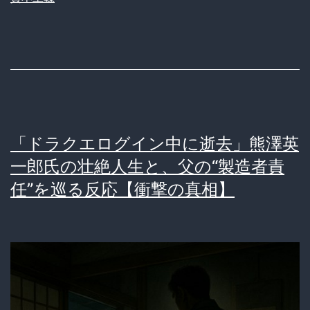
ミ
人
間”化！？
無
気
力
「ドラクエログイン中に逝去」熊澤英
社
一郎氏の壮絶人生と、父の“製造者責
会
任”を巡る反応【衝撃の真相】
の
深
層
に
迫