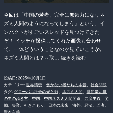
今回は「中国の若者、完全に無気力になりネ
ズミ人間のようになってしまう」という、イ
ンパクトがすごいスレッドを見つけてきた
ぞ！ イッチが投稿してくれた画像も合わせ
て、一体どういうことなのか見ていこうか。
中
ネズミ人間とは？～取…
続きを読む
国
の
投稿日:
2025年10月1日
若
カテゴリー:
世界情勢
、
働かない者たちの本音
、
社会問題
者
タグ:
グローバル社会の光と影
、
ネズミ人間
、
世知辛い世
の中の歩き方
、
中国
、
中国ネズミ人間問題
、
共産主義
、
労
が”ネ
働
、
失業
、
引きこもり
、
日本の未来
、
海外
、
経済
、
若者
、
ズ
資本主義