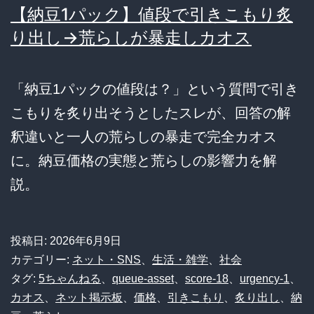
【納豆1パック】値段で引きこもり炙
り出し→荒らしが暴走しカオス
「納豆1パックの値段は？」という質問で引き
こもりを炙り出そうとしたスレが、回答の解
釈違いと一人の荒らしの暴走で完全カオス
に。納豆価格の実態と荒らしの影響力を解
説。
投稿日:
2026年6月9日
カテゴリー:
ネット・SNS
、
生活・雑学
、
社会
タグ:
5ちゃんねる
、
queue-asset
、
score-18
、
urgency-1
、
カオス
、
ネット掲示板
、
価格
、
引きこもり
、
炙り出し
、
納