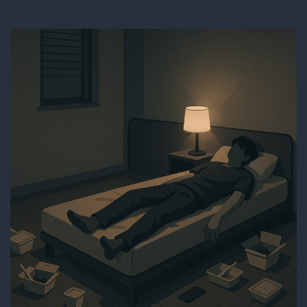
た
末
路