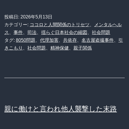
歳
児
投稿日:
2026年5月13日
の
カテゴリー:
ココロと人間関係のトリセツ
、
メンタルヘル
末
ス
、
事件
、
司法
、
揺らぐ日本社会の縮図
、
社会問題
タグ:
8050問題
、
代理加害
、
共依存
、
名古屋盗撮事件
、
引
路】
きこもり
、
社会問題
、
精神保健
、
親子関係
20
年
間
引
き
こ
親に働けと言われ他人襲撃した末路
も
っ