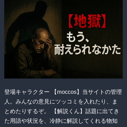
の
壮
絶
人
生
と、
父
の“製
造
者
登場キャラクター 【moccos】当サイトの管理
責
人。みんなの意見にツッコミを入れたり、ま
任”を
とめたりするぞ。 【解説くん】話題に出てき
巡
た用語や状況を、冷静に解説してくれる物知