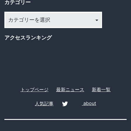
カテゴリー
ブ
界
カ
を
テ
迎
ゴ
アクセスランキング
え
リ
殺
ー
人
未
遂
トップページ
最新ニュース
新着一覧
人気記事
about
twitter