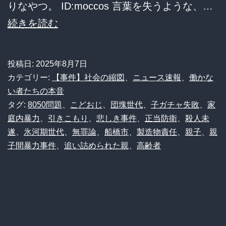
る
りなやつ。 ID:moccos 言葉を失うような、…
反
【地
続きを読む
応
獄】
【衝
も
投稿日:
2025年8月7日
撃
う、
カテゴリー:
【事件】社会の縮図
、
ニュース速報
、
働かな
の
耐
い者たちの本音
タグ:
8050問題
、
こどおじ
、
団塊世代
、
子ガチャ失敗
、
家
真
え
庭内暴力
、
引きこもり
、
悲しき事件
、
正当防衛
、
殺人未
相】
ら
遂
、
氷河期世代
、
無罪論
、
船橋市
、
製造物責任
、
親子
、
親
れ
子間暴力事件
、
追い詰められた親
、
高齢者
な
か
っ
た…