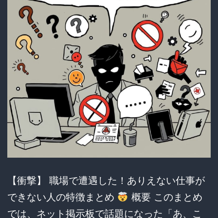
示
板
の
辛
辣
な
本
音
と
ジ
ェ
【衝撃】 職場で遭遇した！ありえない仕事が
ン
できない人の特徴まとめ
概要 このまとめ
ダ
では、ネット掲示板で話題になった「あ、こ
ー