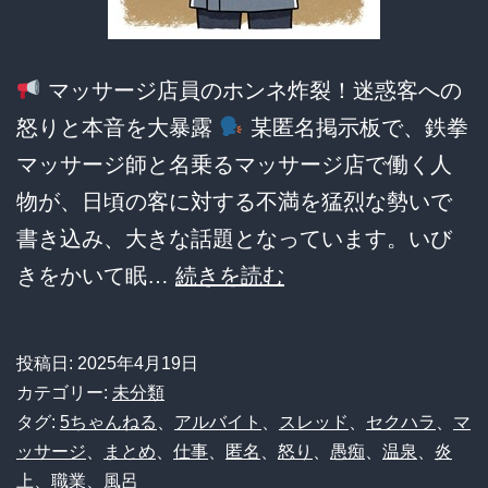
マッサージ店員のホンネ炸裂！迷惑客への
怒りと本音を大暴露
某匿名掲示板で、鉄拳
マッサージ師と名乗るマッサージ店で働く人
物が、日頃の客に対する不満を猛烈な勢いで
書き込み、大きな話題となっています。いび
【閲
きをかいて眠…
続きを読む
覧
注
投稿日:
2025年4月19日
意】
カテゴリー:
未分類
マ
タグ:
5ちゃんねる
、
アルバイト
、
スレッド
、
セクハラ
、
マ
ッサージ
、
まとめ
、
仕事
、
匿名
、
怒り
、
愚痴
、
温泉
、
炎
ッ
上
、
職業
、
風呂