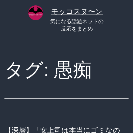
コ
モッコスヌ〜ン
ン
気になる話題ネットの
テ
反応をまとめ
ン
ツ
へ
タグ:
愚痴
ス
キ
ッ
プ
【深層】「女上司は本当にゴミなの