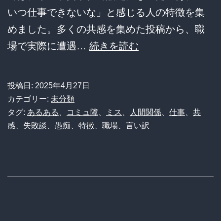
いつ仕事できないな」と感じる人の特徴を集
バ
めました。多くの共感を集めた投稿から、職
イ
仕
場で実際に遭遇…
続きを読む
ア
事
ス
で
が
投稿日:
2025年4月27日
き
映
カテゴリー:
未分類
な
タグ:
あるある
、
コミュ障
、
ミス
、
人間関係
、
仕事
、
共
し
感
、
失敗談
、
愚痴
、
特徴
、
職場
、
言い訳
い
出
奴
す
ｗ
社
ｗ
会
ｗ
の
【共
病