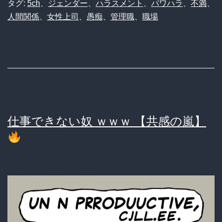
司
タグ:
5ch
、
ジェンダー
、
ハラスメント
、
パワハラ
、
不満
、
人間関係
、
女性上司
、
愚痴
、
管理職
、
職場
は
本
当
に
ゴ
ミ
仕事できない奴 ｗｗｗ 【共感の嵐】
な
の
か？」
匿
名
掲