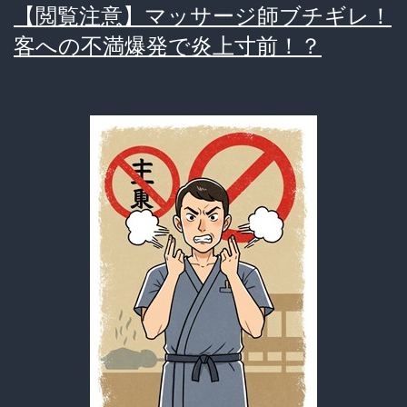
【閲覧注意】マッサージ師ブチギレ！
感
理
客への不満爆発で炎上寸前！？
の
嵐】