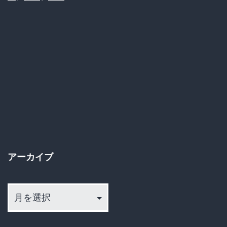
サ
ー
ジ
師
ブ
チ
ギ
レ！
客
アーカイブ
へ
の
ア
不
ー
満
カ
イ