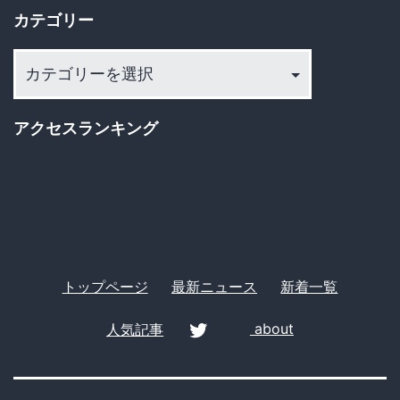
爆
カテゴリー
ブ
発
カ
で
テ
炎
ゴ
上
アクセスランキング
リ
寸
ー
前！？
トップページ
最新ニュース
新着一覧
人気記事
about
twitter