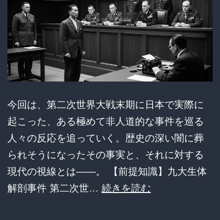
存
率
75%
が
示
す
真
今回は、第二次世界大戦末期に日本で実際に
実：
起こった、ある極めて非人道的な事件を巡る
数
人々の反応を追っていく。歴史の深い闇に葬
字
られそうになったその事実と、それに対する
の
現代の視線とは――。 【前提知識】九大生体
裏
【衝
解剖事件 第二次世…
続きを読む
に
撃
隠