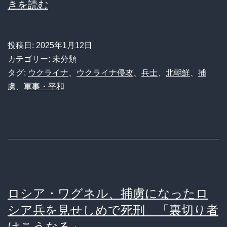
ウ
きを読む
れ
ク
た
ラ
闇
投稿日:
2025年1月12日
イ
カテゴリー: 未分類
と、
ナ、
タグ:
ウクライナ
、
ウクライナ侵攻
、
兵士
、
北朝鮮
、
捕
そ
虜
、
軍事・平和
北
の
朝
隠
鮮
蔽
兵
工
士
作
2
ロシア・ワグネル、捕虜になったロ
人
シア兵を見せしめで死刑 「裏切り者
を
はこうなる」