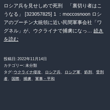
ロシア兵を見せしめで死刑 「裏切り者はこ
うなる」 [323057825] 1 ：moccosnoon ロシ
アのプーチン大統領に近い民間軍事会社「ワ
グネル」が、ウクライナで捕虜になっ…
続き
ロ
を読む
シ
ア・
投稿日:
2022年11月14日
ワ
カテゴリー: 未分類
グ
タグ:
ウクライナ侵攻
、
ロシア兵
、
ロシア軍
、
処刑
、
受刑
者
、
国際
、
捕虜
、
軍事・平和
ネ
ル、
捕
虜