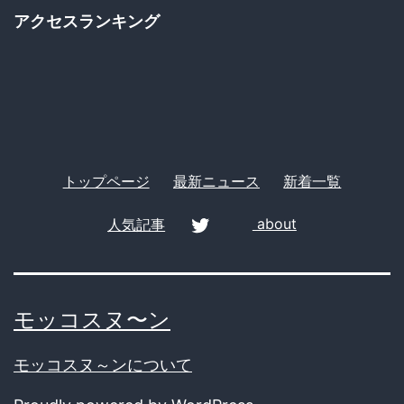
ゴ
で
アクセスランキング
リ
死
ー
刑
「裏
切
り
トップページ
最新ニュース
新着一覧
者
は
人気記事
about
こ
twitter
う
な
モッコスヌ〜ン
る」
モッコスヌ～ンについて