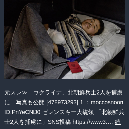
米
兵
8
名
が
生
き
た
ま
元スレ≫ ウクライナ、北朝鮮兵士2人を捕虜
ま
に 写真も公開 [478973293] 1 ：moccosnoon
解
ID:PnYeCNlJ0 ゼレンスキー大統領 「北朝鮮兵
体
士2人を捕虜に」SNS投稿 https://www3.…
続
さ