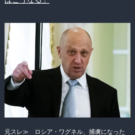
捕
虜
に
写
真
も
公
開
元スレ≫ ロシア・ワグネル、捕虜になった