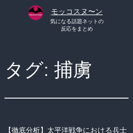
コ
モッコスヌ〜ン
ン
気になる話題ネットの
テ
反応をまとめ
ン
ツ
へ
タグ:
捕虜
ス
キ
ッ
プ
【徹底分析】太平洋戦争における兵士