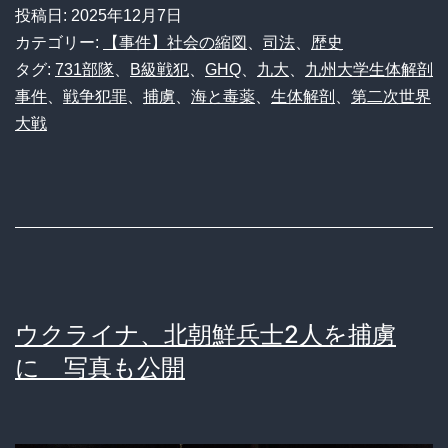
の
投稿日:
2025年12月7日
さ
真
カテゴリー:
【事件】社会の縮図
、
司法
、
歴史
れ
実】
タグ:
731部隊
、
B級戦犯
、
GHQ
、
九大
、
九州大学生体解剖
た
事件
、
戦争犯罪
、
捕虜
、
海と毒薬
、
生体解剖
、
第二次世界
九
大戦
過
大
酷
生
な
体
現
解
実
剖
事
ウクライナ、北朝鮮兵士2人を捕虜
件：
に 写真も公開
捕
虜
の