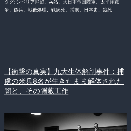
太
タグ:
シベリア抑留
、
兵站
、
大日本帝国陸軍
、
太平洋戦
争
、
徴兵
、
戦後処理
、
戦病死
、
捕虜
、
日本史
、
餓死
平
洋
戦
争
に
お
【衝撃の真実】九大生体解剖事件：捕
け
虜の米兵8名が生きたまま解体された
る
闇と、その隠蔽工作
兵
士
の
生