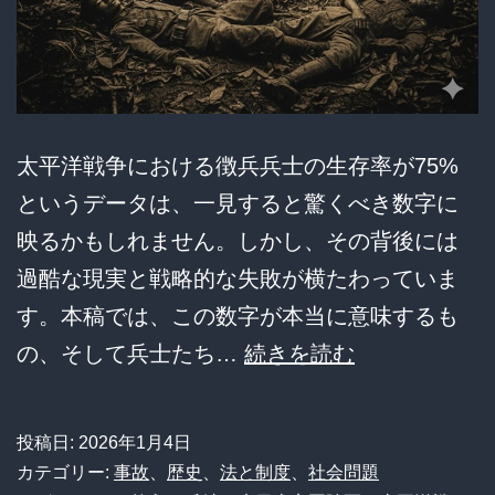
太平洋戦争における徴兵兵士の生存率が75%
というデータは、一見すると驚くべき数字に
映るかもしれません。しかし、その背後には
過酷な現実と戦略的な失敗が横たわっていま
す。本稿では、この数字が本当に意味するも
【徹
の、そして兵士たち…
続きを読む
底
分
投稿日:
2026年1月4日
析】
カテゴリー:
事故
、
歴史
、
法と制度
、
社会問題