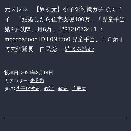
元スレ≫ 【異次元】少子化対策ガチでスゴ
イ 「結婚したら住宅支援100万」「児童手当
第3子以降、月6万」 [237216734] 1 ：
moccosnoon ID:L0Njtffo0 児童手当、１８歳ま
【異
で支給延長 自民党…
続きを読む
次
元】
投稿日:
2023年3月14日
少
カテゴリー:
未分類
子
タグ:
少子化対策
、
政治
、
政策
、
自民党
化
対
策
ガ