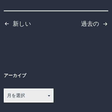
可
と
能
る
投
に
新しい
過去の
の
す
稿
元
る
民
の
憲
主
法
ペ
党
改
ー
の
正。
アーカイブ
議
ジ
賛
員
ア
成
送
は
ー
2958
カ
り
票、
イ