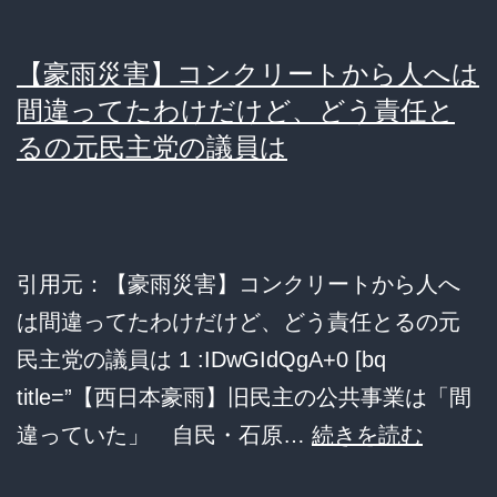
ク
会
一
議
【豪雨災害】コンクリートから人へは
つ」
で
間違ってたわけだけど、どう責任と
店
承
るの元民主党の議員は
員
認
「奥
今
の
国
部
引用元：【豪雨災害】コンクリートから人へ
会
屋
は間違ってたわけだけど、どう責任とるの元
の
へ
民主党の議員は 1 :IDwGIdQgA+0 [bq
最
ど
title=”【西日本豪雨】旧民主の公共事業は「間
重
う
【豪
違っていた」 自民・石原…
続きを読む
要
ぞ」
雨
課