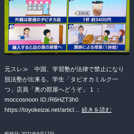
れ
る
万
引
被
害
元スレ≫ 中国、学習塾が法律で禁止になり
が
脱法塾が出来る。学生「タピオカミルク一
数
つ」店員「奥の部屋へどうぞ」 1 ：
倍
moccosnoon ID:/R6HZT3h0
に、
中
https://toyokeizai.net/articl…
続きを読む
一
国、
店
学
舗
投稿日:
2021年9月17日