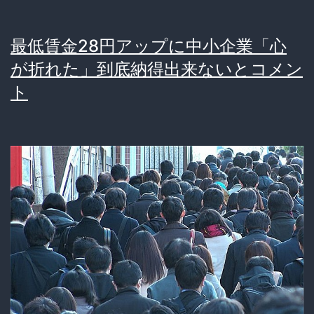
チ
で
最低賃金28円アップに中小企業「心
ス
が折れた」到底納得出来ないとコメン
ゴ
ト
イ
「結
婚
し
た
ら
住
宅
支