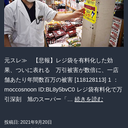
持
ち
汗
水
垂
ら
元スレ≫ 【悲報】レジ袋を有料化した効
し
果、ついに表れる 万引被害が数倍に、一店
て
舗あたり年間数百万の被害 [118128113] 1 ：
働
moccosnoon ID:BL8y5bvC0 レジ袋有料化で万
い
【悲
引深刻 旭のスーパー「…
続きを読む
て
報】
寝
レ
る。
投稿日:
2021年9月20日