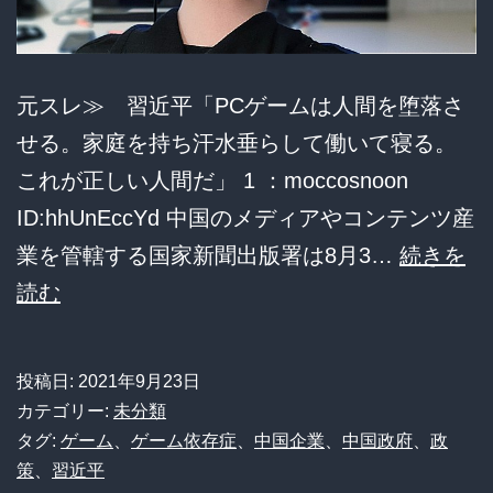
底
納
得
元スレ≫ 習近平「PCゲームは人間を堕落さ
出
せる。家庭を持ち汗水垂らして働いて寝る。
来
これが正しい人間だ」 1 ：moccosnoon
な
ID:hhUnEccYd 中国のメディアやコンテンツ産
い
業を管轄する国家新聞出版署は8月3…
続きを
と
習
読む
コ
近
メ
平
ン
投稿日:
2021年9月23日
「PC
カテゴリー:
未分類
ト
ゲ
タグ:
ゲーム
、
ゲーム依存症
、
中国企業
、
中国政府
、
政
策
、
習近平
ー