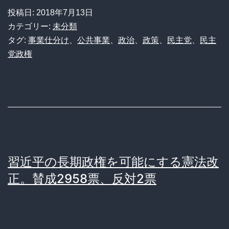
災
題、
投稿日:
2018年7月13日
害】
カテゴリー:
未分類
大
コ
タグ:
事業仕分け
、
公共事業
、
政治
、
政策
、
民主党
、
民主
し
党政権
ン
て
ク
注
リ
目
ー
も
ト
さ
か
れ
習近平の長期政権を可能にする憲法改
ら
ず
正。賛成2958票、反対2票
人
あ
へ
っ
は
さ