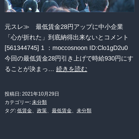
援
100
元スレ≫ 最低賃金28円アップに中小企業
万」
「心が折れた」到底納得出来ないとコメント
「児
[561344745] 1 ：moccosnoon ID:Clo1gD2u0
童
今回の最低賃金28円引き上げで時給930円にす
手
最
ることが決まっ…
続きを読む
当
低
第
賃
3
投稿日:
2021年10月29日
金
子
カテゴリー:
未分類
28
タグ:
低賃金
、
政策
、
最低賃金
、
未分類
以
円
降、
ア
月