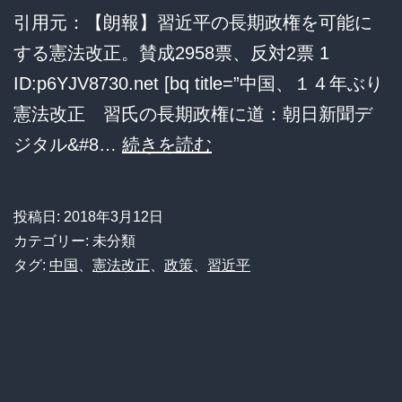
間
り
引用元：【朗報】習近平の長期政権を可能に
違
ク
する憲法改正。賛成2958票、反対2票 1
っ
リ
ID:p6YJV8730.net [bq title=”中国、１４年ぶり
て
ア
憲法改正 習氏の長期政権に道：朝日新聞デ
た
ｗ
習
ジタル&#8…
続きを読む
わ
近
け
平
だ
投稿日:
2018年3月12日
の
カテゴリー: 未分類
け
長
タグ:
中国
、
憲法改正
、
政策
、
習近平
ど、
期
ど
政
う
権
責
を
任