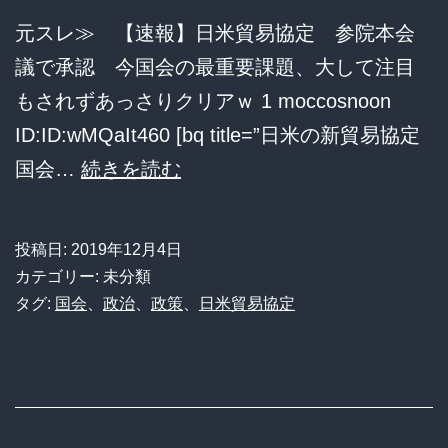
塾
元スレ≫ 【速報】日米貿易協定 参院本会
が
議で承認 今国会の最重要課題、大して注目
出
もされずあっさりクリアｗ 1 moccosnoon
来
ID:ID:wMQaIt460 [bq title=”日米の新貿易協定
る。
日
国会…
続きを読む
学
米
生
貿
投稿日:
2019年12月4日
「タ
易
カテゴリー: 未分類
ピ
協
タグ:
国会
、
政治
、
政策
、
日米貿易協定
オ
定、
カ
参
ミ
院
ル
本