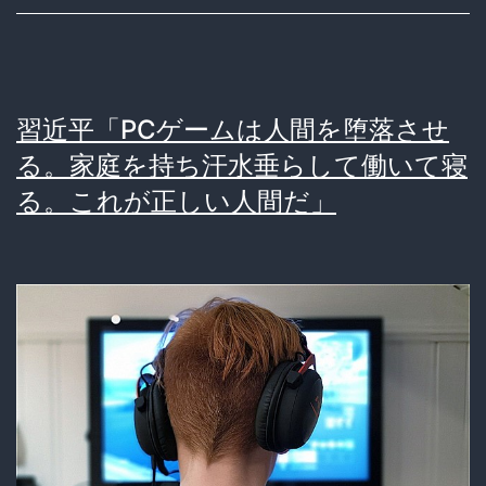
ッ
6
プ
万」
に
中
習近平「PCゲームは人間を堕落させ
小
る。家庭を持ち汗水垂らして働いて寝
企
る。これが正しい人間だ」
業
「心
が
折
れ
た」
到