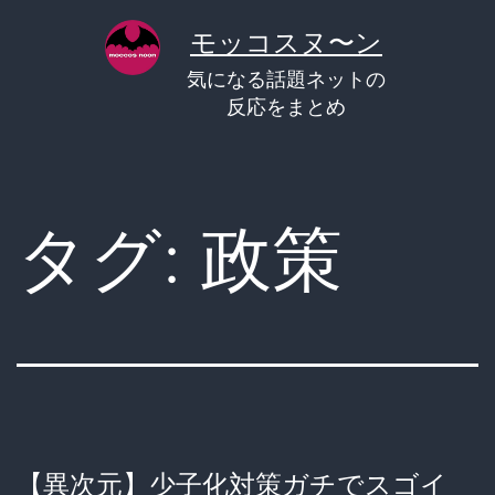
コ
モッコスヌ〜ン
ン
気になる話題ネットの
テ
反応をまとめ
ン
ツ
へ
タグ:
政策
ス
キ
ッ
プ
【異次元】少子化対策ガチでスゴイ