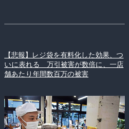
ム
は
人
間
を
【悲報】レジ袋を有料化した効果、つ
堕
いに表れる 万引被害が数倍に、一店
落
舗あたり年間数百万の被害
さ
せ
る。
家
庭
を