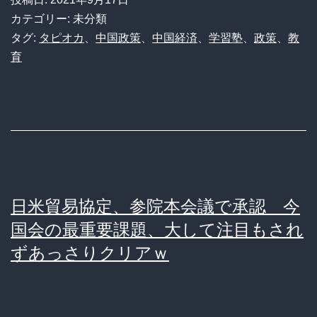
習
あ
カテゴリー: 未分類
塾
タグ:
タピオカ
、
中国政策
、
中国経済
、
学習塾
、
政策
、
教
た
育
が
り
法
年
律
間
で
数
禁
百
止
万
日米貿易協定、参院本会議で承認 今
に
の
国会の最重要課題、大して注目もされ
な
被
ずあっさりクリアｗ
り
害
脱
法