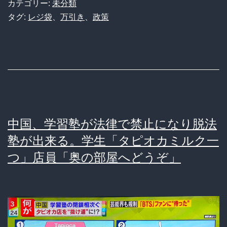
ジ
カテゴリー:
未分類
こ
袋
タグ:
レジ袋
、
万引き
、
政策
れ
を
が
有
正
料
し
化
い
し
人
た
中国、学習塾が法律で禁止になり脱法
間
効
塾が出来る。学生「タピオカミルク一
だ」
果、
つ」店員「奥の部屋へどうぞ」
つ
い
に
表