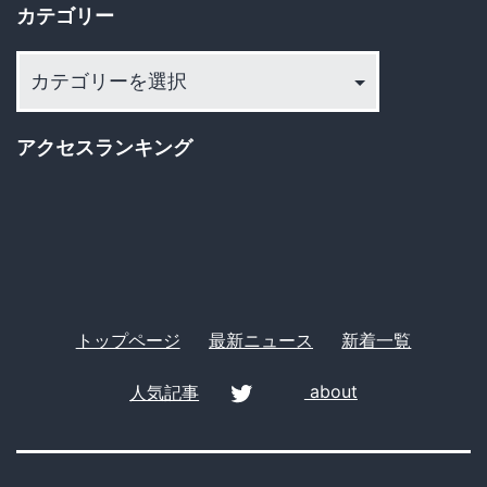
反
カテゴリー
ブ
対
カ
2
テ
票
ゴ
アクセスランキング
リ
ー
トップページ
最新ニュース
新着一覧
人気記事
about
twitter