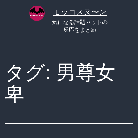
コ
モッコスヌ〜ン
ン
気になる話題ネットの
テ
反応をまとめ
ン
ツ
へ
タグ:
男尊女
ス
キ
卑
ッ
プ