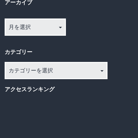
アーカイブ
ス
ラ
ア
ー
ム
カ
教
イ
が
カテゴリー
ブ
「広
カ
が
テ
り
ゴ
アクセスランキング
続
リ
け
ー
る」
理
由