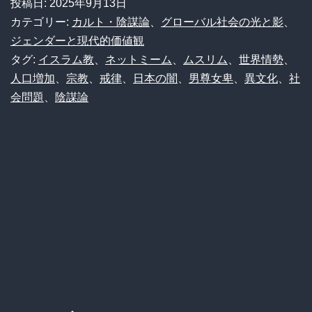
投稿日:
2025年9月13日
ン
カテゴリー:
カルト・陰謀論
、
グローバル社会の光と影
、
カ
ジェンダーと現代的価値観
タグ:
イスラム教
、
ネットミーム
、
ムスリム
、
世界情勢
、
ツ
人口増加
、
宗教
、
戒律
、
日本の闇
、
男尊女卑
、
異文化
、
社
も
会問題
、
陰謀論
NG、
男
尊
女
卑…
謎
多
き
イ