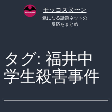
コ
モッコスヌ〜ン
ン
気になる話題ネットの
テ
反応をまとめ
ン
ツ
へ
タグ:
福井中
ス
キ
学生殺害事件
ッ
プ