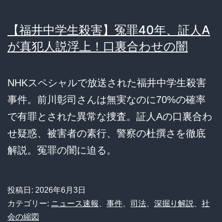
【福井中学生殺害】冤罪40年、証人A
が真犯人説浮上！口裏合わせの闇
NHKスペシャルで放送された福井中学生殺害
事件。前川彰司さんは無実なのに70%の確率
で有罪とされた異常な捜査。証人Aの口裏合わ
せ疑惑、被害者の素行、警察の杜撰さを徹底
解説。冤罪の闇に迫る。
投稿日:
2026年6月3日
カテゴリー:
ニュース速報
、
事件
、
司法
、
深掘り解説
、
社
会の縮図