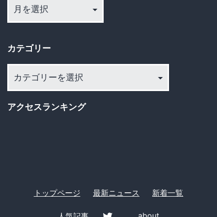
ー
カ
イ
カテゴリー
ブ
カ
テ
ゴ
アクセスランキング
リ
ー
トップページ
最新ニュース
新着一覧
人気記事
about