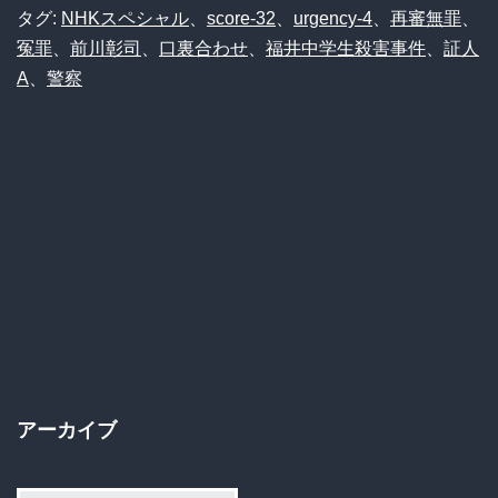
タグ:
NHKスペシャル
、
score-32
、
urgency-4
、
再審無罪
、
冤罪
、
前川彰司
、
口裏合わせ
、
福井中学生殺害事件
、
証人
A
、
警察
アーカイブ
ア