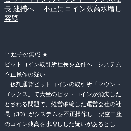
い
長 逮捕へ 不正にコイン残高水増し
で
こ
容疑
19
と」
人
書
類
1: 逗子の無職 ★
送
ビットコイン取引所社長を立件へ システム
検
不正操作の疑い
「最
仮想通貨ビットコインの取引所「マウント
強
ゴックス」で大量のビットコインが消失した
ア
とされる問題で、経営破綻した運営会社の社
カ
長（30）がシステムを不正操作し、架空口座
ウ
のコイン残高を水増しした疑いがあるとし
ン