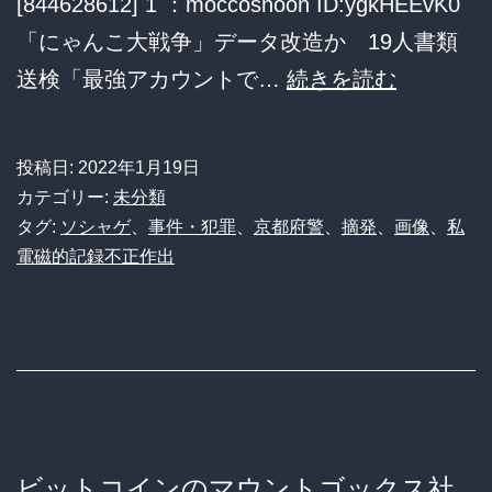
[844628612] 1 ：moccosnoon ID:ygkHEEvK0
が
「にゃんこ大戦争」データ改造か 19人書類
蔓
【に
送検「最強アカウントで…
続きを読む
延
ゃ
る
ん
現
投稿日:
2022年1月19日
こ
状
カテゴリー:
未分類
大
タグ:
ソシャゲ
、
事件・犯罪
、
京都府警
、
摘発
、
画像
、
私
を
電磁的記録不正作出
戦
み
争】
る
デ
と、
ー
仕
タ
方
改
な
ビットコインのマウントゴックス社
造