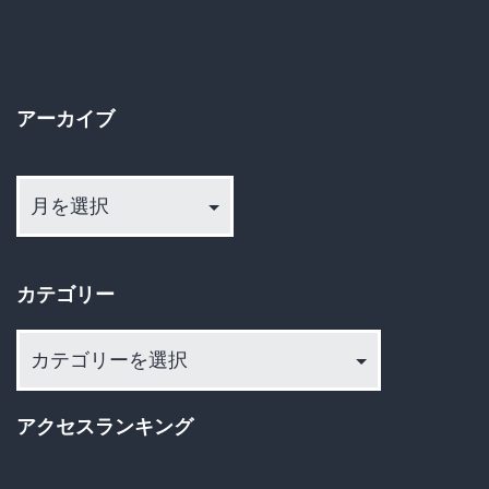
アーカイブ
ア
ー
カ
イ
カテゴリー
ブ
カ
テ
ゴ
アクセスランキング
リ
ー