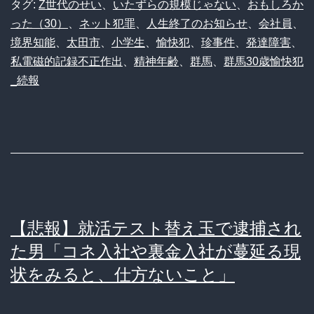
生】
タグ:
Z世代のせい
、
いたずらの規模じゃない
、
おもしろか
った（30）
、
ネット犯罪
、
人生終了のお知らせ
、
会社員
、
30
境界知能
、
太田市
、
小学生
、
愉快犯
、
珍事件
、
発達障害
、
歳
私電磁的記録不正作出
、
精神年齢
、
群馬
、
群馬30歳愉快犯
会
_続報
社
員
「騒
ぎ
に
な
【悲報】就活テスト替え玉で逮捕され
る
た男「コネ入社や裏金入社が蔓延る現
の
状をみると、仕方ないこと」
が