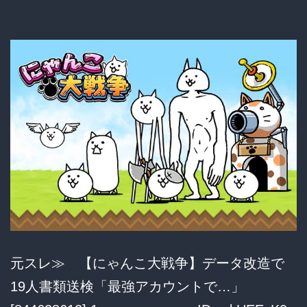
さ
れ
た
男
「コ
ネ
入
社
や
裏
金
元スレ≫ 【にゃんこ大戦争】データ改造で
入
19人書類送検「最強アカウントで…」
社