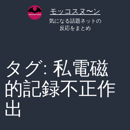
コ
モッコスヌ〜ン
ン
気になる話題ネットの
テ
反応をまとめ
ン
ツ
へ
タグ:
私電磁
ス
キ
的記録不正作
ッ
プ
出