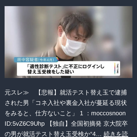
面
白
く
て
ｗ」
同
僚
の
メ
元スレ≫ 【悲報】就活テスト替え玉で逮捕
ア
された男「コネ入社や裏金入社が蔓延る現状
ド
をみると、仕方ないこと」 1 ：moccosnoon
で
ID:5vZ6C9Uhp 【独自】全国初摘発 京大院卒
2600
の男が就活テスト替え玉受検か“4…
続きを読
万