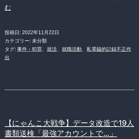
【悲
む
円
報】
分
就
の
投稿日:
2022年11月22日
活
嘘
カテゴリー: 未分類
テ
タグ:
事件・犯罪
、
就活
、
就職活動
、
私電磁的記録不正作
注
出
ス
文
ト
→
替
無
え
事
玉
逮
で
捕
【にゃんこ大戦争】データ改造で19人
逮
書類送検「最強アカウントで…」
捕