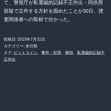
て、警視庁が私電磁的記録不正作出・同供用
ト
容疑で立件する方針を固めたことが30日、捜
で…」
査関係者への取材で分かった。
投稿日:
2015年7月31日
カテゴリー: 未分類
タグ:
ビットコイン
、
事件・犯罪
、
横領
、
私電磁的記録不
正作出