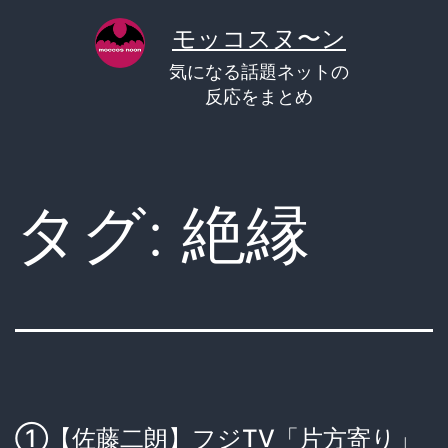
コ
モッコスヌ〜ン
ン
気になる話題ネットの
テ
反応をまとめ
ン
ツ
へ
タグ:
絶縁
ス
キ
ッ
プ
①【佐藤二朗】フジTV「片方寄り」