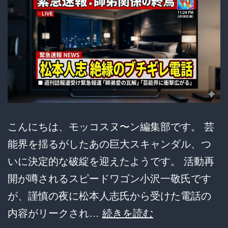
断
絶
こんにちは、モッコスヌ〜ン編集部です。 芸
能界を揺るがしたあの巨大スキャンダル、つ
いに決定的な破綻を迎えたようです。 活動再
開が噂されるスピードワゴン小沢一敬氏です
が、謹慎の夜に松本人志氏から受けた電話の
松
内容がリークされ…
続きを読む