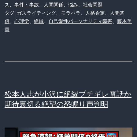
人
ス
、
事件・事故
、
人間関係
、
悩み
、
社会問題
タグ:
ガスライティング
、
モラハラ
、
人格否定
、
人間関
格
係
、
心理学
、
絶縁
、
自己愛性パーソナリティ障害
、
藤本美
否
貴
定
支
配
の
メ
カ
松本人志が小沢に絶縁ブチギレ電話か
ニ
期待裏切る絶望の怒鳴り声判明
ズ
ム
と