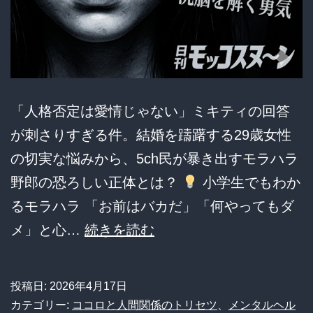
「人格否定は愛情じゃない」ミキティの回答
が刺さりすぎる件。結婚を躊躇する29歳女性
の切実な悩みから、5ch民が暴き出すモラハラ
野郎の恐ろしい正体とは？
小学生でもわか
るモラハラ 「お前はバカだ」「何やってもダ
【モ
メ」と心…
続きを読む
ラ
ハ
投稿日:
2026年4月17日
ラ】
カテゴリー:
ココロと人間関係のトリセツ
、
メンタルヘル