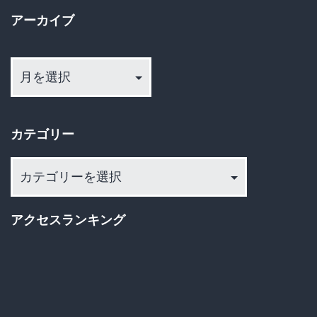
アーカイブ
話
か
ア
期
ー
待
カ
イ
裏
カテゴリー
ブ
切
カ
る
テ
絶
ゴ
望
アクセスランキング
リ
の
ー
怒
鳴
り