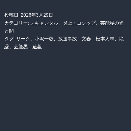
本
人
投稿日:
2026年3月29日
志
カテゴリー:
スキャンダル
、
炎上・ゴシップ
、
芸能界の光
が
と闇
タグ:
リーク
、
小沢一敬
、
放送事故
、
文春
、
松本人志
、
絶
小
縁
、
芸能界
、
速報
沢
に
絶
縁
ブ
チ
ギ
レ
電