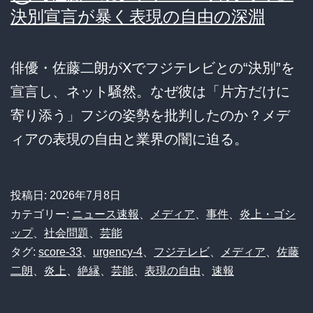
決別宣言が暴く表現の自由の深淵
俳優・佐藤二朗がXでフジテレビとの“決別”を
宣言し、ネット騒然。なぜ彼は「片方だけに
寄り添う」フジの姿勢を批判したのか？メデ
ィアの表現の自由と業界の闇に迫る。
投稿日:
2026年7月8日
カテゴリー:
ニュース速報
、
メディア
、
事件
、
炎上・ゴシ
ップ
、
社会問題
、
芸能
タグ:
score-33
、
urgency-4
、
フジテレビ
、
メディア
、
佐藤
二朗
、
炎上
、
絶縁
、
芸能
、
表現の自由
、
速報