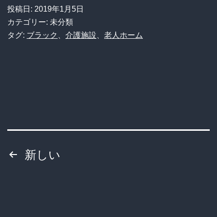
職
投稿日:
2019年1月5日
員
カテゴリー: 未分類
８
タグ:
ブラック
、
介護施設
、
老人ホーム
人
全
員
が
退
職
投
後
新しい
に
稿
７
の
人
の