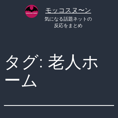
コ
モッコスヌ〜ン
ン
気になる話題ネットの
テ
反応をまとめ
ン
ツ
へ
タグ:
老人ホ
ス
キ
ーム
ッ
プ