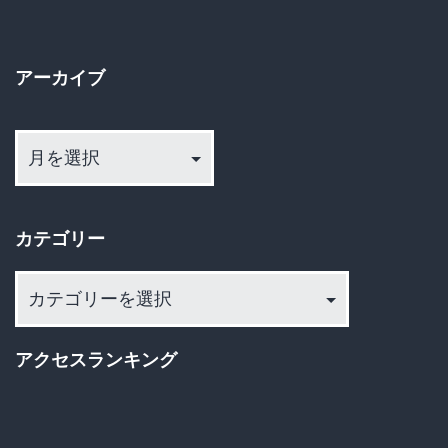
ペ
老
ー
人
アーカイブ
ジ
が
ア
死
送
ー
亡
カ
り
老
イ
人
カテゴリー
ブ
ホ
カ
ー
テ
ム
ゴ
アクセスランキング
「風
リ
ー
の
舞」