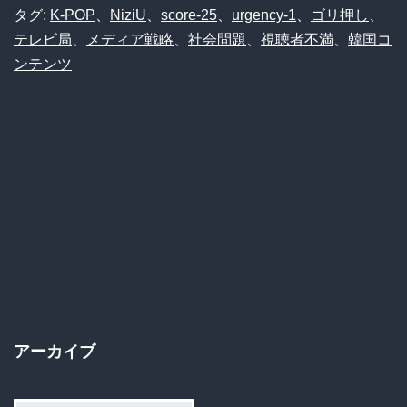
タグ:
K-POP
、
NiziU
、
score-25
、
urgency-1
、
ゴリ押し
、
テレビ局
、
メディア戦略
、
社会問題
、
視聴者不満
、
韓国コ
ンテンツ
アーカイブ
ア