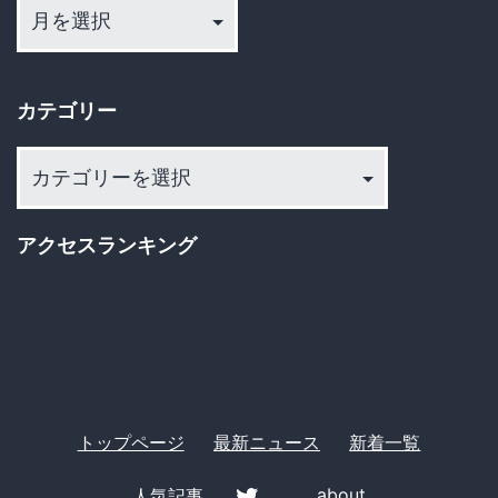
ー
カ
イ
カテゴリー
ブ
カ
テ
ゴ
アクセスランキング
リ
ー
トップページ
最新ニュース
新着一覧
人気記事
about