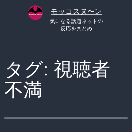
コ
モッコスヌ〜ン
ン
気になる話題ネットの
テ
反応をまとめ
ン
ツ
へ
タグ:
視聴者
ス
キ
不満
ッ
プ