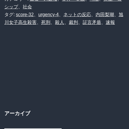
シップ
、
社会
タグ:
score-32
、
urgency-4
、
ネットの反応
、
内田梨瑚
、
旭
川女子高生殺害
、
死刑
、
殺人
、
裁判
、
証言矛盾
、
速報
アーカイブ
ア