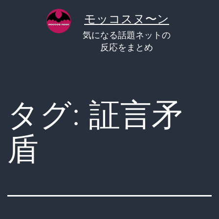
コ
モッコスヌ〜ン
ン
気になる話題ネットの
テ
反応をまとめ
ン
ツ
へ
タグ:
証言矛
ス
キ
盾
ッ
プ