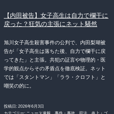
【内田被告】女子高生は自力で欄干に
戻った？狂気の主張にネット騒然
旭川女子高生殺害事件の公判で、内田梨瑚被
告が「女子高生は落ちた後、自力で欄干に戻
ってきた」と主張。共犯の証言や物理的・医
学的観点からその矛盾点を徹底検証。ネット
では「スタントマン」「ララ・クロフト」と
嘲笑の的に。
投稿日:
2026年6月3日
カテゴリー:
ニュース速報
、
事件・事故
、
司法
、
炎上・ゴ