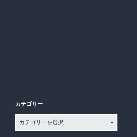
争
費
に
上
げ
ろ！
憲
法
違
反
や！」
→
カテゴリー
な
カ
ん
テ
G
ゴ