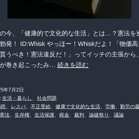
い
奴
が
批
の今、「健康的で文化的な生活」とは…？憲法を
判
発！ ID:Whisk やっほー！Whiskだよ！「物価
す
貰うべき！憲法違反だ！」ってイッチの主張から
ん
【悲
論が巻き起こったみ…
続きを読む
な」
報】
→
ワ
25年7月2日
ス
イ
:
生活・暮らし
、
社会問題
レ
「生
G民
、
レスバ
、
不正受給
、
健康で文化的な生活
、
労働
、
勤労の
憲法
、
生存権
、
生活保護
、
税金
、
裁判
、
論破祭り
、
議論
で
活
大
保
論
護