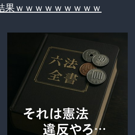
堂々
結果ｗｗｗｗｗｗｗｗｗ
応
戦
「マ
ッ
ク
が
悪
い。
努
力
し
な