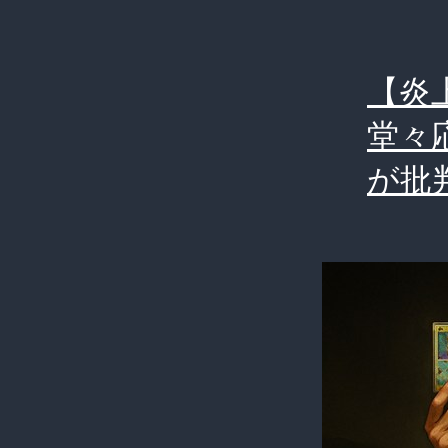
【炎
堂々
が批