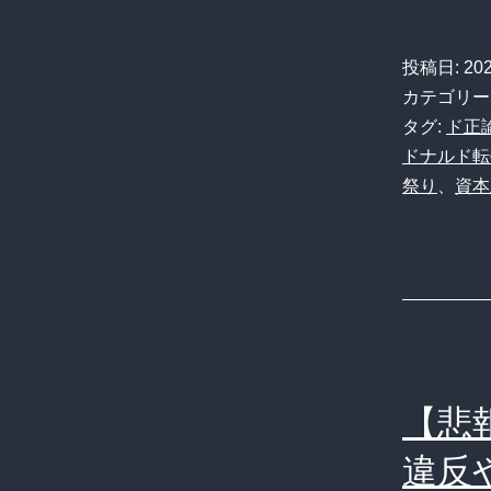
投稿日:
20
カテゴリー
タグ:
ド正
ドナルド転
祭り
、
資本
【悲
違反