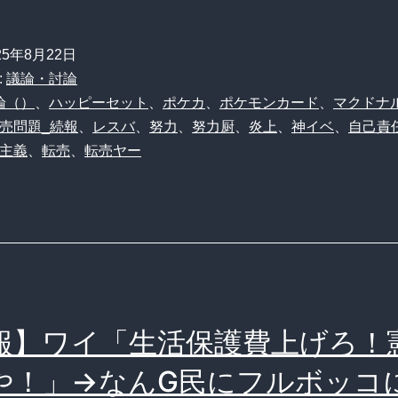
上】
転
25年8月22日
売
:
議論・討論
ヤ
論（）
、
ハッピーセット
、
ポケカ
、
ポケモンカード
、
マクドナ
売問題_続報
、
レスバ
、
努力
、
努力厨
、
炎上
、
神イベ
、
自己責
ー
主義
、
転売
、
転売ヤー
さ
ん、
テ
レ
ビ
取
報】ワイ「生活保護費上げろ！
材
や！」→なんG民にフルボッコ
に