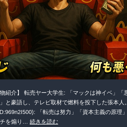
物紹介】 転売ヤー大学生: 「マックは神イベ」「
」と豪語し、テレビ取材で燃料を投下した張本人。
ID:969n2I500): 「転売は努力」「資本主義の原
【炎
ンチを煽り…
続きを読む