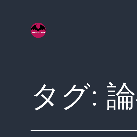
コ
ン
テ
ン
ツ
へ
ス
キ
タグ:
論
ッ
プ