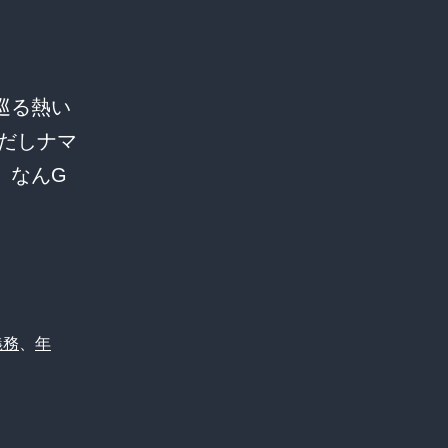
巡る熱い
高だしナマ
、なんG
義務
、
年