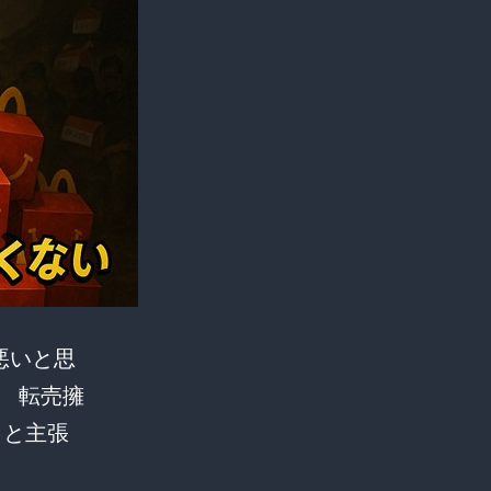
悪いと思
 転売擁
理」と主張