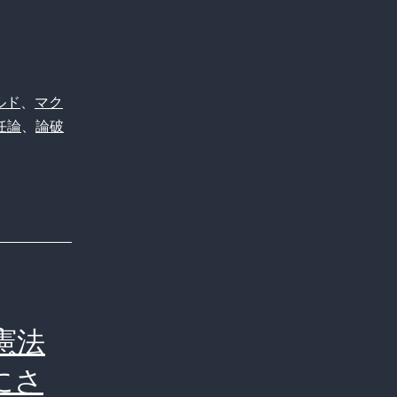
ルド
、
マク
任論
、
論破
憲法
にさ