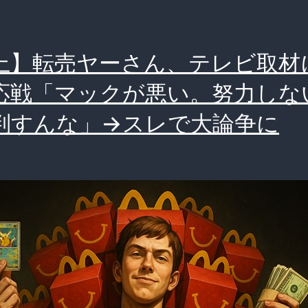
上】転売ヤーさん、テレビ取材
応戦「マックが悪い。努力しな
判すんな」→スレで大論争に