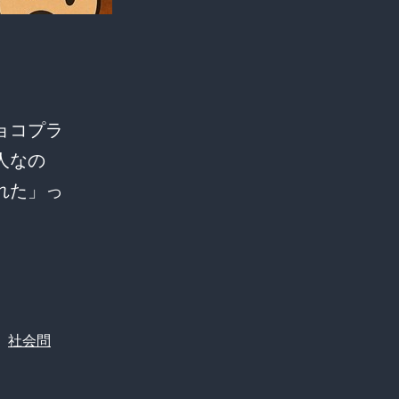
？
チョコプラ
人なの
れた」っ
、
社会問