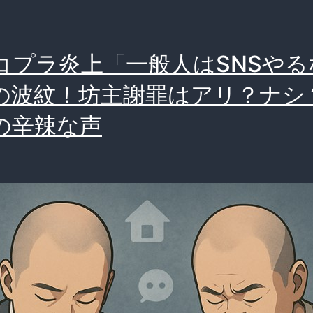
コプラ炎上「一般人はSNSやる
の波紋！坊主謝罪はアリ？ナシ
の辛辣な声