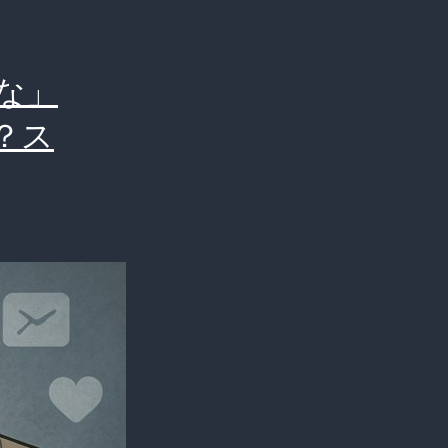
な」
？ス