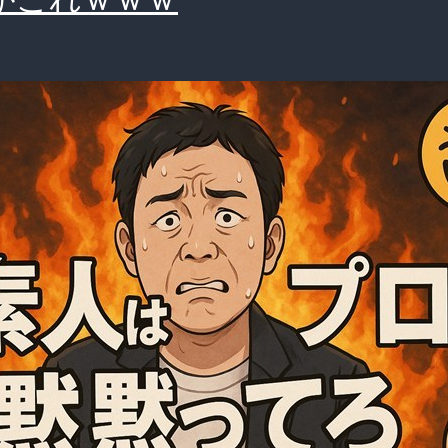
な
発
言
の
波
紋
坊
主
謝
罪
は
ア
リ