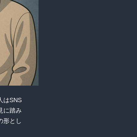
はSNS
見に踏み
の形とし