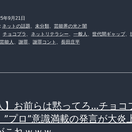
ョ
コ
25年9月21日
プ
:
ネットの話題
、
未分類
、
芸能界の光と闇
ラ
、
チョコプラ
、
ネットリテラシー
、
一般人
、
世代間ギャップ
、
芸能人
、
謝罪
、
謝罪コント
、
長田庄平
炎
上
「
般
人
は
人】お前らは黙ってろ…チョコ
S
や
、”プロ”意識満載の発言が大炎
る
がこれｗｗｗ