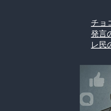
チョ
発言
レ民