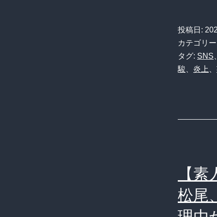
投稿日:
20
カテゴリー
タグ:
SNS
駿
、
炎上
、
【素
松尾
理由