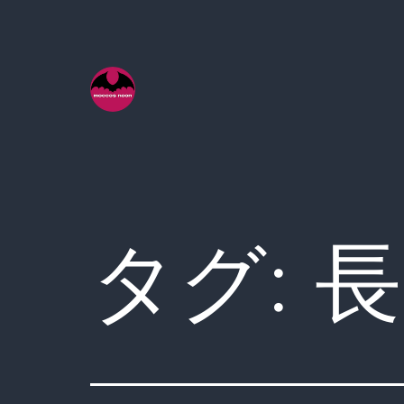
コ
ン
テ
ン
ツ
へ
ス
キ
タグ:
長
ッ
プ