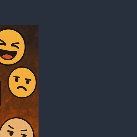
」
！
？