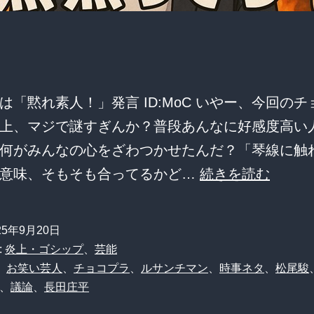
ナ
シ
ス
レ
民
は「黙れ素人！」発言 ID:MoC いやー、今回の
の
上、マジで謎すぎんか？普段あんなに好感度高い
辛
何がみんなの心をざわつかせたんだ？「琴線に触
辣
【素
の意味、そもそも合ってるかど…
続きを読む
な
人】
声
お
25年9月20日
前
:
炎上・ゴシップ
、
芸能
ら
、
お笑い芸人
、
チョコプラ
、
ルサンチマン
、
時事ネタ
、
松尾駿
、
議論
、
長田庄平
は