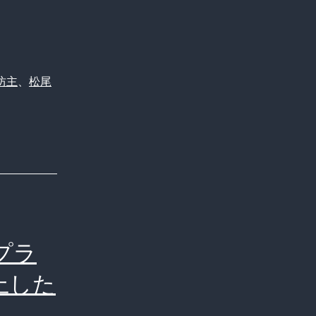
坊主
、
松尾
一
プラ
NS
上した