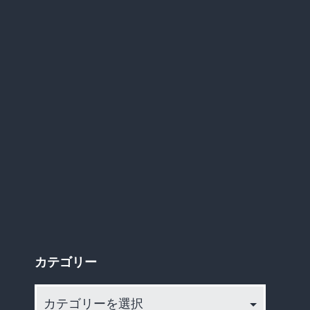
黙
っ
て
ろ…
チ
ョ
コ
プ
ラ
松
尾、”
ロ”意
カテゴリー
識
カ
満