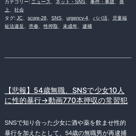
カテゴリー:
ニュース
、
ネット・SNS
、
事件・事故
、
炎
上
、
社会
タグ:
JC
、
score-28
、
SNS
、
urgency-4
、
パパ活
、
児童福
祉法違反
、
売春
、
性搾取
、
未成年
、
逮捕
【悲報】54歳無職、SNSで少女10人
に性的暴行→動画770本押収の常習犯
SNSで知り合った少女に酒や薬を飲ませ性的
暴行を加えたとして、54歳の無職男が再逮捕