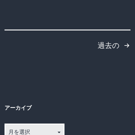
投
過去の
稿
の
ペ
ー
アーカイブ
ジ
ア
送
ー