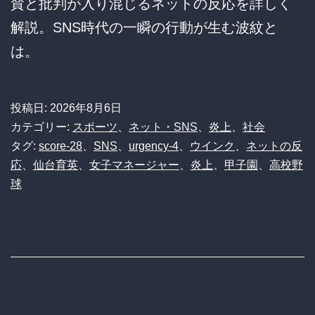
賛と批判が入り混じるネットの反応を詳しく
解説。SNS時代の一瞬の行動が生む波紋と
は。
投稿日:
2026年8月6日
カテゴリー:
スポーツ
、
ネット・SNS
、
炎上
、
社会
タグ:
score-28
、
SNS
、
urgency-4
、
ウインク
、
ネットの反
応
、
仙台育英
、
女子マネージャー
、
炎上
、
甲子園
、
高校野
球