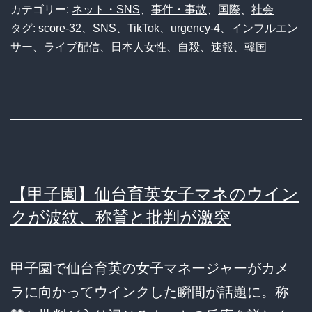
カテゴリー:
ネット・SNS
、
事件・事故
、
国際
、
社会
タグ:
score-32
、
SNS
、
TikTok
、
urgency-4
、
インフルエン
サー
、
ライブ配信
、
日本人女性
、
自殺
、
速報
、
韓国
【甲子園】仙台育英女子マネのウイン
クが波紋、称賛と批判が激突
甲子園で仙台育英の女子マネージャーがカメ
ラに向かってウインクした瞬間が話題に。称