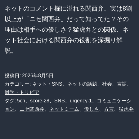
ネットのコメント欄に溢れる関西弁。実は8割
以上が「ニセ関西弁」だって知ってた？その
理由は相手への優しさ？猛虎弁との関係、ネ
ット社会における関西弁の役割を深掘り解
説。
投稿日:
2026年8月5日
カテゴリー:
ネット・SNS
、
ネットの話題
、
社会
、
言語
、
雑学・トリビア
タグ:
5ch
、
score-28
、
SNS
、
urgency-1
、
コミュニケーシ
ョン
、
ニセ関西弁
、
ネットミーム
、
優しさ
、
方言
、
猛虎弁