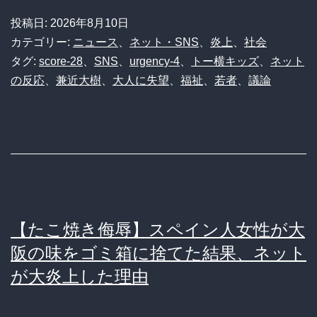
投稿日:
2026年8月10日
カテゴリー:
ニュース
、
ネット・SNS
、
炎上
、
社会
タグ:
score-28
、
SNS
、
urgency-4
、
トー横キッズ
、
ネット
の反応
、
兼近大樹
、
大人に失望
、
福祉
、
若者
、
議論
【たこ焼き侮辱】スペイン人女性が大
阪の味をゴミ箱に捨てた結果、ネット
が大炎上した理由