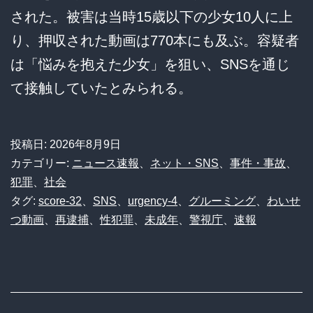
された。被害は当時15歳以下の少女10人に上
り、押収された動画は770本にも及ぶ。容疑者
は「悩みを抱えた少女」を狙い、SNSを通じ
て接触していたとみられる。
投稿日:
2026年8月9日
カテゴリー:
ニュース速報
、
ネット・SNS
、
事件・事故
、
犯罪
、
社会
タグ:
score-32
、
SNS
、
urgency-4
、
グルーミング
、
わいせ
つ動画
、
再逮捕
、
性犯罪
、
未成年
、
警視庁
、
速報