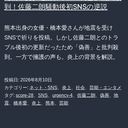
到！佐藤二朗騒動後初SNSの逆説
熊本出身の女優・橋本愛さんが地震を受け
SNSで祈りを投稿。しかし佐藤二朗とのトラ
ブル後初の更新だったため「偽善」と批判殺
到。一方で擁護の声も。炎上の背景を解説。
投稿日:
2026年8月10日
カテゴリー:
ネット・SNS
、
炎上
、
社会
、
芸能・エンタメ
タグ:
score-28
、
SNS
、
urgency-4
、
佐藤二朗
、
偽善
、
地
震
、
橋本愛
、
炎上
、
熊本
、
芸能