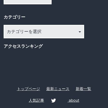
カ
り
イ
カテゴリー
ブ
カ
テ
ゴ
アクセスランキング
リ
ー
トップページ
最新ニュース
新着一覧
人気記事
about