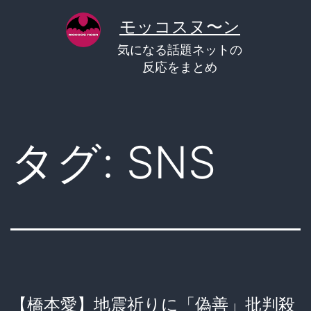
コ
モッコスヌ〜ン
ン
気になる話題ネットの
テ
反応をまとめ
ン
ツ
へ
タグ:
SNS
ス
キ
ッ
プ
【橋本愛】地震祈りに「偽善」批判殺