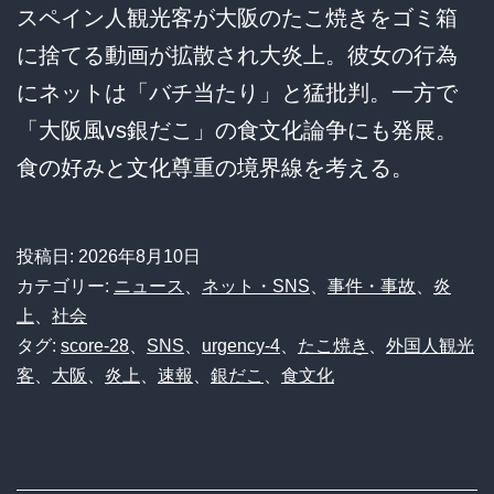
スペイン人観光客が大阪のたこ焼きをゴミ箱
に捨てる動画が拡散され大炎上。彼女の行為
にネットは「バチ当たり」と猛批判。一方で
「大阪風vs銀だこ」の食文化論争にも発展。
食の好みと文化尊重の境界線を考える。
投稿日:
2026年8月10日
カテゴリー:
ニュース
、
ネット・SNS
、
事件・事故
、
炎
上
、
社会
タグ:
score-28
、
SNS
、
urgency-4
、
たこ焼き
、
外国人観光
客
、
大阪
、
炎上
、
速報
、
銀だこ
、
食文化