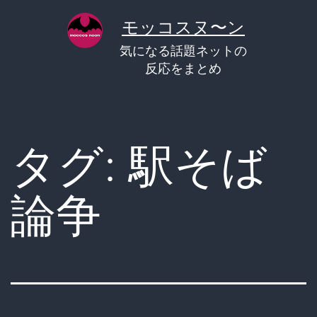
コ
モッコスヌ〜ン
ン
気になる話題ネットの
テ
反応をまとめ
ン
ツ
へ
タグ:
駅そば
ス
キ
論争
ッ
プ