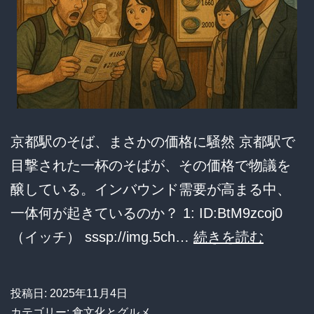
京都駅のそば、まさかの価格に騒然 京都駅で
目撃された一杯のそばが、その価格で物議を
醸している。インバウンド需要が高まる中、
一体何が起きているのか？ 1: ID:BtM9zcoj0
【悲
（イッチ） sssp://img.5ch…
続きを読む
報】
京
投稿日:
2025年11月4日
都
カテゴリー:
食文化とグルメ