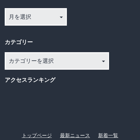
ウ
ア
ー
ン
カ
ド
イ
と
カテゴリー
ブ
物
カ
価
テ
高
ゴ
アクセスランキング
が
リ
織
ー
り
な
す
現
トップページ
最新ニュース
新着一覧