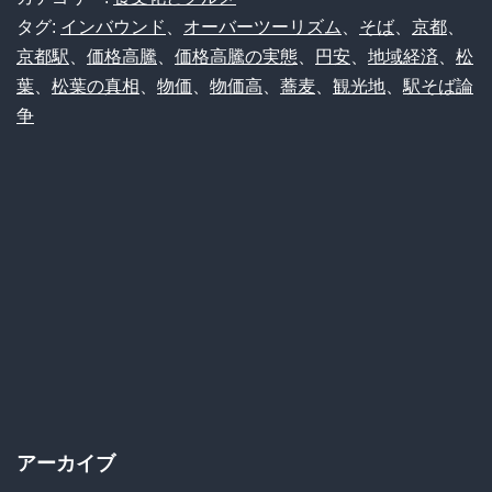
駅
タグ:
インバウンド
、
オーバーツーリズム
、
そば
、
京都
、
京都駅
、
価格高騰
、
価格高騰の実態
、
円安
、
地域経済
、
松
の
葉
、
松葉の真相
、
物価
、
物価高
、
蕎麦
、
観光地
、
駅そば論
「高
争
級
駅
そ
ば」
が
物
議！
イ
ン
アーカイブ
バ