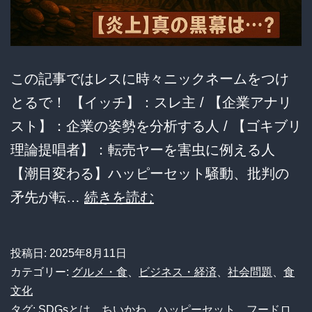
この記事ではレスに時々ニックネームをつけ
とるで！ 【イッチ】：スレ主 / 【企業アナリ
スト】：企業の姿勢を分析する人 / 【ゴキブリ
理論提唱者】：転売ヤーを害虫に例える人
【潮目変わる】ハッピーセット騒動、批判の
【潮
矛先が転…
続きを読む
目
変
投稿日:
2025年8月11日
わ
カテゴリー:
グルメ・食
、
ビジネス・経済
、
社会問題
、
食
る】
文化
タグ:
SDGsとは
、
ちいかわ
、
ハッピーセット
、
フードロ