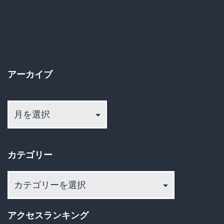
う
セ
ｗ
ッ
ｗ
ト
ｗ
狂
アーカイブ
想
曲、
ア
ー
つ
カ
い
イ
に
カテゴリー
ブ
返
カ
品
テ
騒
ゴ
アクセスランキング
動
リ