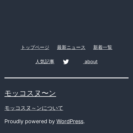
＆
ー
食
品
大
量
トップページ
最新ニュース
新着一覧
廃
人気記事
about
棄
twitter
へ…
転
モッコスヌ〜ン
売
ヤ
モッコスヌ～ンについて
ー
Proudly powered by
WordPress
.
と