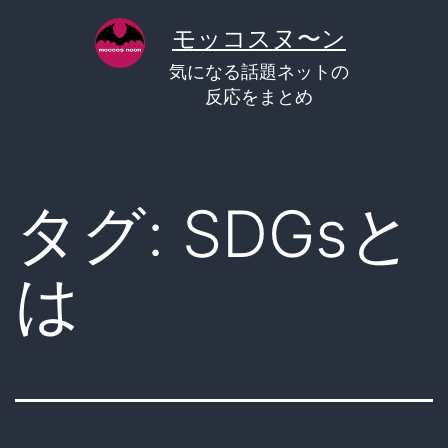
コ
モッコスヌ〜ン
ン
気になる話題ネットの
テ
反応をまとめ
ン
ツ
へ
タグ:
SDGsと
ス
キ
は
ッ
プ