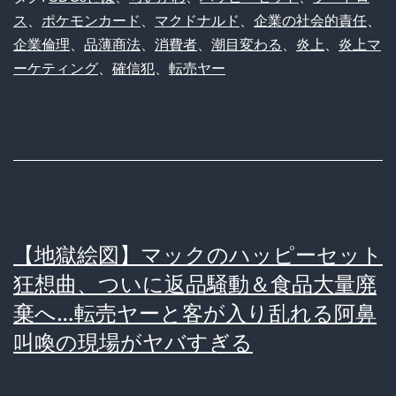
ハ
ス
、
ポケモンカード
、
マクドナルド
、
企業の社会的責任
、
ッ
企業倫理
、
品薄商法
、
消費者
、
潮目変わる
、
炎上
、
炎上マ
ピ
ーケティング
、
確信犯
、
転売ヤー
ー
セ
ッ
ト
騒
動、
【地獄絵図】マックのハッピーセット
批
狂想曲、ついに返品騒動＆食品大量廃
判
棄へ…転売ヤーと客が入り乱れる阿鼻
の
叫喚の現場がヤバすぎる
矛
先