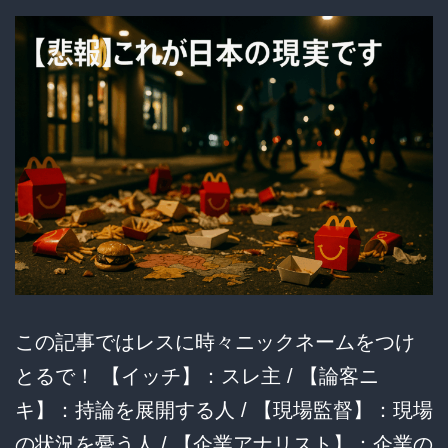
が
転
売
ヤ
ー
か
ら
『無
策
な
この記事ではレスに時々ニックネームをつけ
マ
とるで！ 【イッチ】：スレ主 / 【論客ニ
ク
キ】：持論を展開する人 / 【現場監督】：現場
ド
の状況を憂う人 / 【企業アナリスト】：企業の