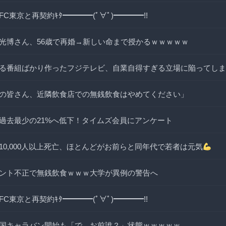
C東京と再契約ｷﾀ━━━━(ﾟ∀ﾟ)━━━━!!
光博さん、56歳で再婚→新しい命まで授かるｗｗｗｗｗ
る番組ばかり作ったフジテレビ、自業自得すぎる立場に陥ってしま
の皆さん、近隣飲食店での無銭飲食はやめてください」
過去最少の21%へ低下！タイムズ会員にアンケート
10,000人以上死亡、ほとんどがお前らと同年代で若者は元気
ント不正で無銭飲食ｗｗｗ大学が異例の警告へ
C東京と再契約ｷﾀ━━━━(ﾟ∀ﾟ)━━━━!!
国キャラバン開始も「で、お前誰？」状態ｗｗｗｗｗ