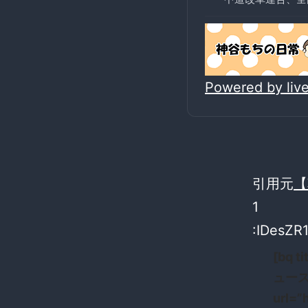
Powered by li
引用元
【
1
:IDesZR1
[bq
ュース
url=”