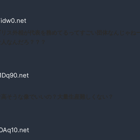
Vidw0.net
ギリス外相が代表を務めてるってすごい団体なんじゃね
な人なんだろ？？？
1Dq90.net
な高そうな像でいいの？大量生産難しくない？
OAq10.net