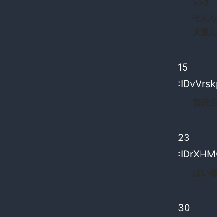
>>7
そん
大量
15
:IDvVrsk
普段
23
:IDrXHM
はい
30