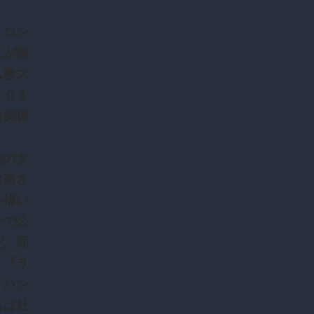
、ロン
んが制
ム教ス
２０１
会関係
地の女
（高さ
を描い
ーで公
だ。同
「『ラ
イハン
ちは社