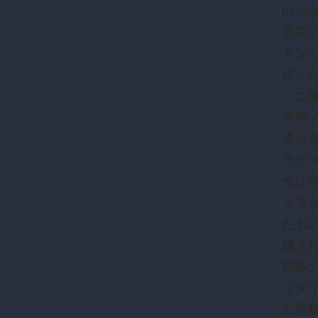
n1.
‪英
ドン
作し
ンニ
８年
者ら
ライ
性に
２３
たも
開さ
団体
イダ
と母