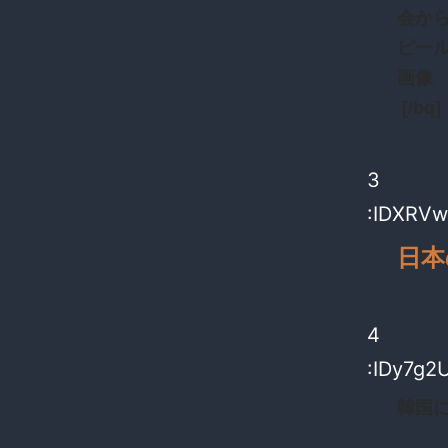
会か
ピー
画像
[/bq]
3
:IDXRVw
日本
4
:IDy7g2
韓国