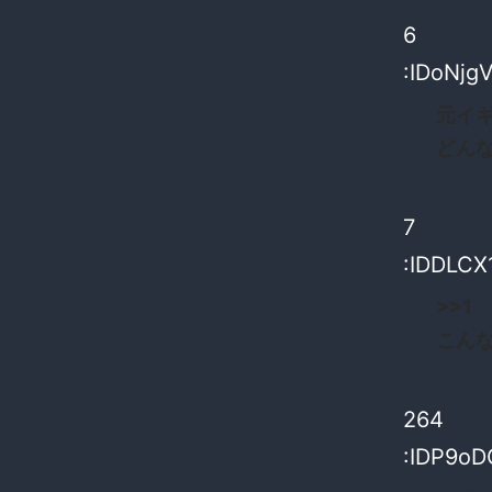
6
:IDoNjg
元イ
どん
7
:IDDLCX
>>1
こん
264
:IDP9oD