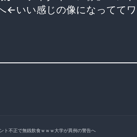
へ←いい感じの像になっててワ
ント不正で無銭飲食ｗｗｗ大学が異例の警告へ