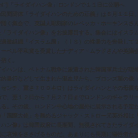
html”]「ライダイハン像」ロンドンで１１日に公開へ
国の民間団体「ライダイハンのための正義」は６月１１日
で開く集会で、英国人彫刻家のレベッカ・ホーキンスさ
た「ライダイハン像」をお披露目する。集会にはイスラ
派過激組織「イスラム国」（ＩＳ）の性暴力を告発して
ノーベル平和賞を受賞したナディア・ムラドさんや英議
を招く。
ダイハンは、ベトナム戦争に派遣された韓国軍兵士が現
性的暴行などして生まれた混血児たち。ブロンズ製の像
０センチ、重さ７００キロ）はライダイハンとその母親
ので、翌１２日から７月２７日までロンドンのギャラリ
れる。その後、ロンドン中心地の屋外に展示される予定
の「国際大使」を務めるジャック・ストロー元英外相は
イハン像』は韓国政府に長期間、無視されてきたライダ
親に哀悼をささげるものだ。あまりにも長期に犠牲者た