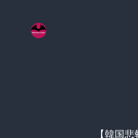
コ
ン
テ
ン
ツ
へ
ス
キ
ッ
プ
【韓国悲