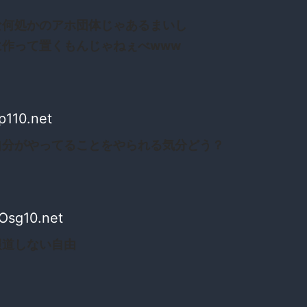
な何処かのアホ団体じゃあるまいし
に作って置くもんじゃねぇべwww
p110.net
自分がやってることをやられる気分どう？
Osg10.net
報道しない自由