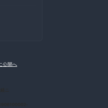
に公開へ
産経ニ
m1906100002-