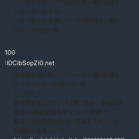
プロファイリングでは殺す前の暴行を隠す
ためと言われてる。
つまり殺される前にリンチや強姦など暴行
された可能性が高い。
100
:IDCIbSopZi0.net
生保受給者と同じアパートの２階の部屋を
ケースワーカーが借りていた
なんでだ？
橋本容疑者はアパート1階に住み、余根田容
疑者が2階の部屋を借りていた模様で
部屋には冷蔵庫があり、遺体を入れていた
可能性があるという。