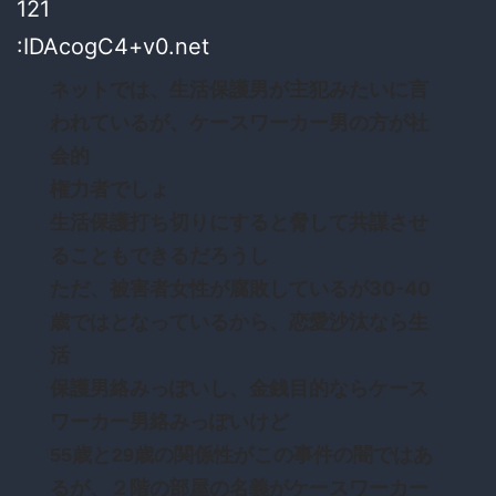
121
:IDAcogC4+v0.net
ネットでは、生活保護男が主犯みたいに言
われているが、ケースワーカー男の方が社
会的
権力者でしょ
生活保護打ち切りにすると脅して共謀させ
ることもできるだろうし
ただ、被害者女性が腐敗しているが30-40
歳ではとなっているから、恋愛沙汰なら生
活
保護男絡みっぽいし、金銭目的ならケース
ワーカー男絡みっぽいけど
55歳と29歳の関係性がこの事件の闇ではあ
るが、２階の部屋の名義がケースワーカー