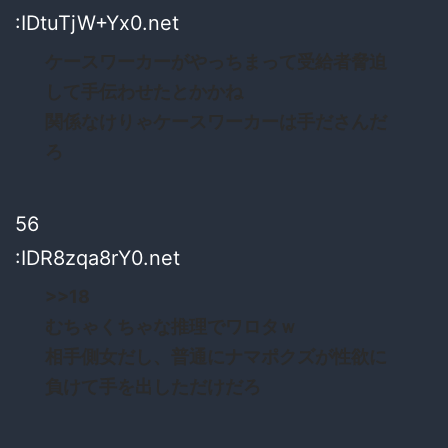
:IDtuTjW+Yx0.net
ケースワーカーがやっちまって受給者脅迫
して手伝わせたとかかね
関係なけりゃケースワーカーは手ださんだ
ろ
56
:IDR8zqa8rY0.net
>>18
むちゃくちゃな推理でワロタｗ
相手側女だし、普通にナマポクズが性欲に
負けて手を出しただけだろ