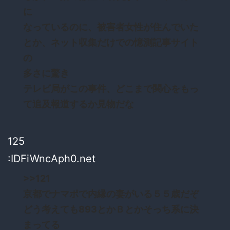
に
なっているのに、被害者女性が住んでいた
とか、ネット収集だけでの憶測記事サイト
の
多さに驚き
テレビ局がこの事件、どこまで関心をもっ
て追及報道するか見物だな
125
:IDFiWncAph0.net
>>121
京都でナマポで内縁の妻がいる５５歳だぞ
どう考えても893とかＢとかそっち系に決
まってる