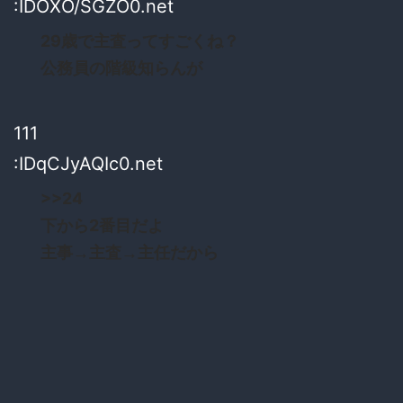
:IDOXO/SGZO0.net
29歳で主査ってすごくね？
公務員の階級知らんが
111
:IDqCJyAQIc0.net
>>24
下から2番目だよ
主事→主査→主任だから