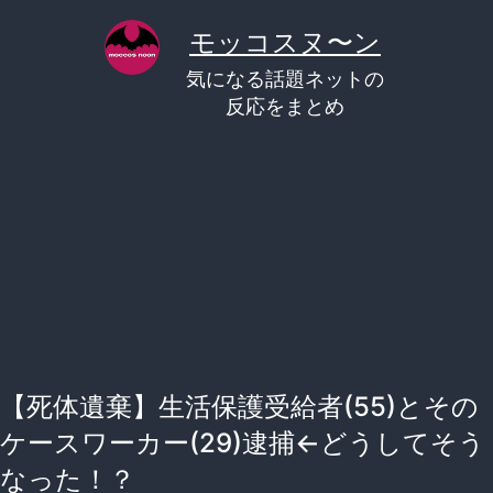
コ
モッコスヌ〜ン
ン
気になる話題ネットの
テ
反応をまとめ
ン
ツ
へ
ス
キ
ッ
プ
【死体遺棄】生活保護受給者(55)とその
ケースワーカー(29)逮捕←どうしてそう
なった！？