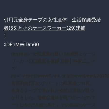
引用元
全身テープの女性遺体 生活保護受給
者(55)とそのケースワーカー(29)逮捕
1
:IDFaMWiDm60
[bq title=”女性遺棄の疑い 55歳男とケース
ワーカーの市職員を逮捕 京都 | NHKニュー
ス”
url=”https://www3.nhk.or.jp/news/html/201
京都府向日市のアパートの駐車場で11日、
全身をテープで巻かれた女性の遺体が見つ
かりました。警察は遺体が見つかったアパ
ートに住む55歳の男と、その担当のケース