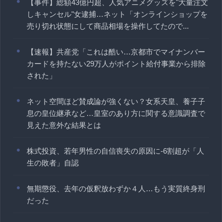
【事件】総額43億円超、人気アニメグッズを"大量注文
しキャンセル"女逮捕…ネット「オンラインショップを
売り切れ状態にして商品相場を操作してたので...
【速報】共産党「これは酷い…京都市でマイナンバー
カードを持たない29万人がポイント給付事業から排除
された」
ネット空間ほど賛成論が強くない？女系天皇、養子子
息の皇位継承など…皇室のあり方に関する意識調査で
見えた意外な結果とは
株式投資、若年男性の自信喪失の原因に-6割超が「人
生の敗者」自認
無期懲役、去年の仮釈放わずか４人…もう実質終身刑
だった