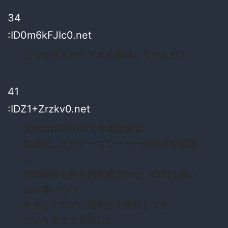
34
:ID0m6kFJIc0.net
どうせ死人のナマポを横領してたんだろ
41
:IDZ1+Zrzkv0.net
女性は(55)の母で年金受給者
自然死したがケースワーカーが死体を隠匿
し
知的障害を持ち判断能力のない(55)を囲い
込み養いつつ
年金とナマポの過剰分を横領してた
という所まで妄想した