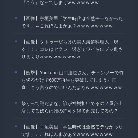
『こう』なってしまうw w w w w w w
【画像】宇垣美里「学生時代は全然モテなかった
です」←これほんまかぁ？w w w w w w w w
【画像】タトゥーだらけの美人海鮮料理人、現
る！！←コレはセクシー過ぎてワイらにブッ刺さ
りまくりw w w w w w w w w
【衝撃】YouTuber山口達也さん、チェンソーで竹
を切るだけで600万再生を突破してしまう←正
直、こう言うのでいいんだよなw w w w w w w w
祭りって謎だよな、誰が神輿担いでるの？屋台出
店してる奴らは誰の許可を得て商売してるの？
【画像】宇垣美里「学生時代は全然モテなかった
です」←これほんまかぁ？w w w w w w w w