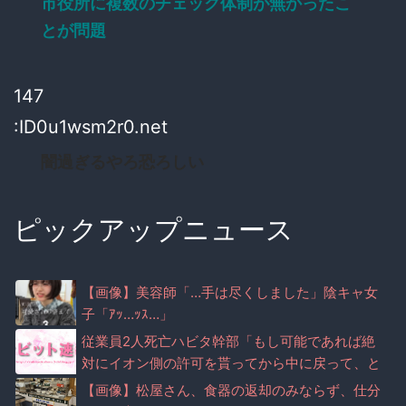
市役所に複数のチェック体制が無かったこ
とが問題
147
:ID0u1wsm2r0.net
闇過ぎるやろ恐ろしい
ピックアップニュース
【画像】美容師「…手は尽くしました」陰キャ女
子「ｱｯ…ｯｽ…」
従業員2人死亡ハビタ幹部「もし可能であれば絶
対にイオン側の許可を貰ってから中に戻って、と
言った」
【画像】松屋さん、食器の返却のみならず、仕分