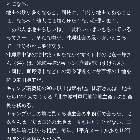
とになる。
地主の数が多くなると、同時に、自分が地主であること
は、なるべく他人には知らせたくない心理も働く。
「あの人は地主らしいね」「賃料いっぱいもらっている
ってさー」。そんな噂が、沖縄社会の最も深いところ
で、ひそやかに飛び交う。
沖縄県中部の北中城（きたなかぐすく）村の比嘉一郎さ
ん（64）は、米海兵隊のキャンプ瑞慶覧（ずけらん）
（同村、宜野湾市など）の司令部近くに数百坪の土地を
持つ軍用地主だ。
キャンプ瑞慶覧の90％以上は民有地。比嘉さんは、地主
たち1200人でつくる「北中城村軍用地等地主会」の副会
長を務める。
キャンプが目の前に見える地主会の事務所で会った。比
嘉さんは、実は自分の土地は一度も見たことがない。三
十数年前に親から相続。毎年、1平方メートルあたり2千
円ほどの賃料収入がある。