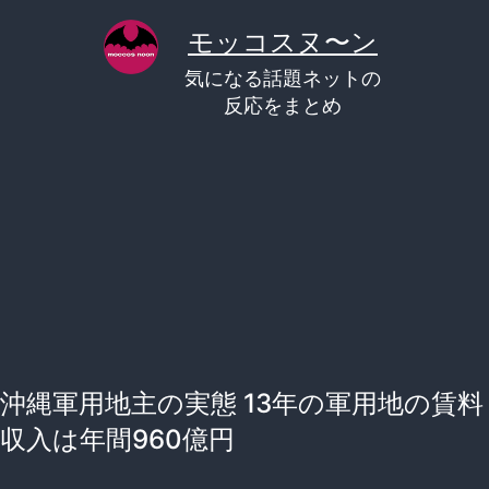
コ
モッコスヌ〜ン
ン
気になる話題ネットの
テ
反応をまとめ
ン
ツ
へ
ス
キ
ッ
プ
沖縄軍用地主の実態 13年の軍用地の賃料
収入は年間960億円