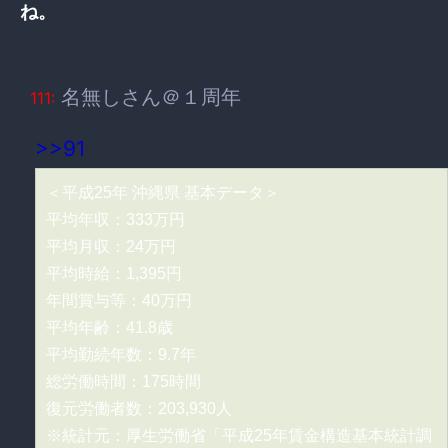
ね。
名無しさん＠１周年
111:
>>91
＜平成25年 沖縄県 基本データ＞
平均年収：333万円
平均月収：24万円
平均時給：1,395円
年間賞与等：40万円
平均年齢：41.8歳
平均勤続年数：9.7年
総労働時間：175時間
復元労働者数：203,930人
※統計元：厚生労働省「平成25年賃金構造基本統計調