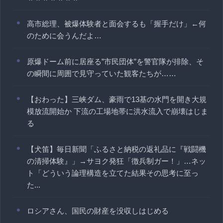
高市総理、被爆体験者と面会するも「握手だけ」←何
のために会うんだよ…
原爆ドーム前に居座る”市民団体”を警官隊が排除、そ
の瞬間に周囲で見守っていた観客たちが……
【おわった】三峡ダム、豪雨で13基の水門を開き大規
模放流開始か 下流の工場地帯に洪水流入で崩壊はじま
る
【犬笛】毎日新聞「ふるさと納税の返礼品に『戦闘機
の清掃体験』」→サヨク発狂「徴兵制ガー！」…ネッ
ト「どういう論理構造を立てた結果その思考に至っ
た...
ロシアさん、国民の財産を没収しはじめる