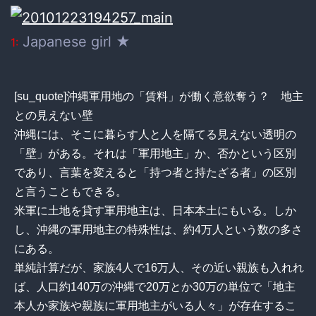
Japanese girl ★
1:
[su_quote]沖縄軍用地の「賃料」が働く意欲奪う？ 地主
との見えない壁
沖縄には、そこに暮らす人と人を隔てる見えない透明の
「壁」がある。それは「軍用地主」か、否かという区別
であり、言葉を変えると「持つ者と持たざる者」の区別
と言うこともできる。
米軍に土地を貸す軍用地主は、日本本土にもいる。しか
し、沖縄の軍用地主の特殊性は、約4万人という数の多さ
にある。
単純計算だが、家族4人で16万人、その近い親族も入れれ
ば、人口約140万の沖縄で20万とか30万の単位で「地主
本人か家族や親族に軍用地主がいる人々」が存在するこ