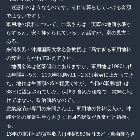
「迷惑料のようなものです。それで暮らしていける金額
ではないですよ」
軍用地の賃料について、比嘉さんは「実際の地価水準か
らすると、安く抑えられている」と話すが、別の見方も
ある。
来間泰男・沖縄国際大学名誉教授は「高すぎる軍用地料
の弊害」をかねて訴えてきた。
「地価全体は低落傾向にありますが、軍用地は1990年代
は年間4～5％、2000年以降は1～2％は着実に上がってき
た。地代は生産額の6％程度ですが、当初の軍用地料は
38％に設定されていた。保障を含めた価格で、純粋な地
代ではない。政治価格なのです」
農業経済が専門の来間さんは、軍用地の賃料収入が、沖
縄全体の農業生産を大きく上回る状況が異常だと指摘す
る。
13年の軍用地の賃料収入は年間960億円ほど（自衛隊を含