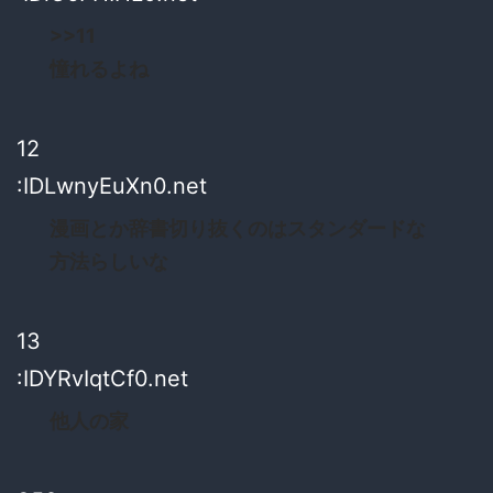
>>11
憧れるよね
12
:IDLwnyEuXn0.net
漫画とか辞書切り抜くのはスタンダードな
方法らしいな
13
:IDYRvIqtCf0.net
他人の家