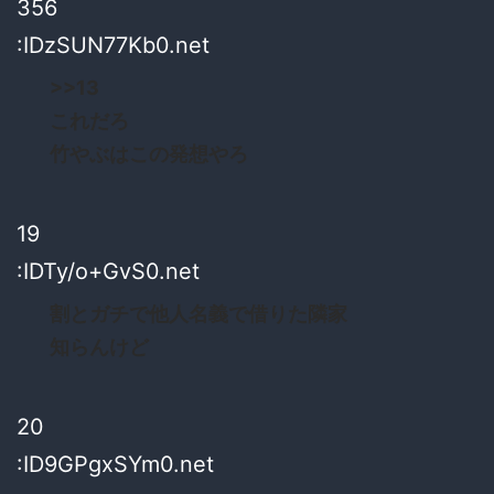
356
:IDzSUN77Kb0.net
>>13
これだろ
竹やぶはこの発想やろ
19
:IDTy/o+GvS0.net
割とガチで他人名義で借りた隣家
知らんけど
20
:ID9GPgxSYm0.net