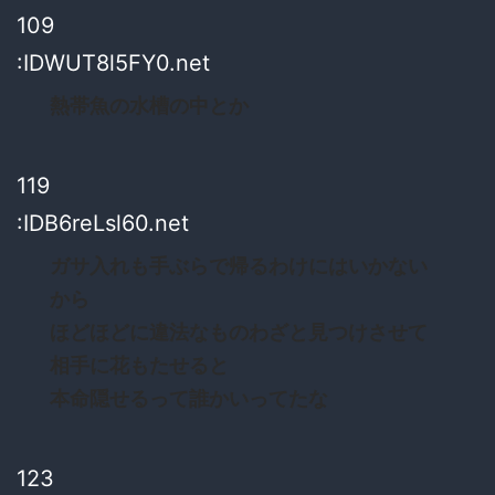
109
:IDWUT8l5FY0.net
熱帯魚の水槽の中とか
119
:IDB6reLsl60.net
ガサ入れも手ぶらで帰るわけにはいかない
から
ほどほどに違法なものわざと見つけさせて
相手に花もたせると
本命隠せるって誰かいってたな
123