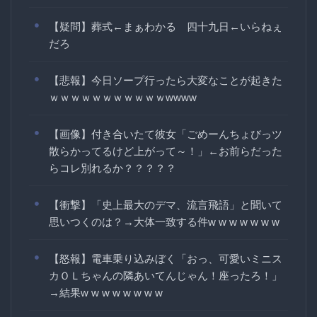
【疑問】葬式←まぁわかる 四十九日←いらねぇ
だろ
【悲報】今日ソープ行ったら大変なことが起きた
ｗｗｗｗｗｗｗｗｗｗｗwwww
【画像】付き合いたて彼女「ごめーんちょびっツ
散らかってるけど上がって～！」←お前らだった
らコレ別れるか？？？？？
【衝撃】「史上最大のデマ、流言飛語」と聞いて
思いつくのは？→大体一致する件w w w w w w w
【怒報】電車乗り込みぼく「おっ、可愛いミニス
カＯＬちゃんの隣あいてんじゃん！座ったろ！」
→結果w w w w w w w w