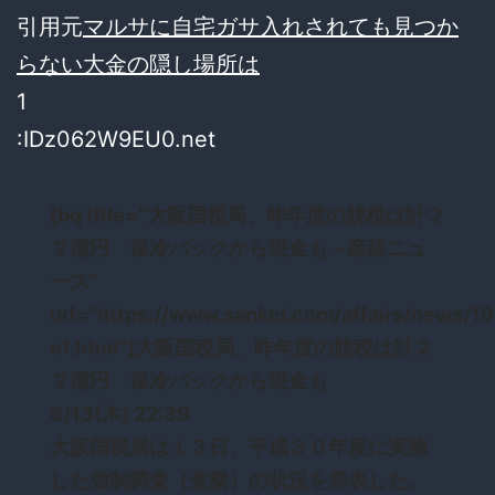
引用元
マルサに自宅ガサ入れされても見つか
らない大金の隠し場所は
1
:IDz062W9EU0.net
[bq title=”大阪国税局、昨年度の脱税は計２
２億円 保冷バックから現金も – 産経ニュ
ース”
url=”https://www.sankei.com/affairs/news/
n1.html”]大阪国税局、昨年度の脱税は計２
２億円 保冷バックから現金も
6/13(木) 22:39
大阪国税局は１３日、平成３０年度に実施
した強制調査（査察）の状況を発表した。