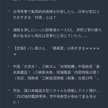
台湾有事で集団的自衛権を行使したら…日本が支払う
大きすぎる「代償」とは？
減税を潰しにいった財務省エース2人、岸田と菅の後ろ
盾があるから地位は安泰だと信じていたら……
【悲報】パン屋さん、「難易度」が高すぎるｗｗｗｗ
ｗ
中国「大洪水！」三峡ダム「決壊危機」中国政府「新
水路建設！（三峡新水路」現場職員「内部情報公開！
（失踪」湖南省「三峡放流情報（画像」台風13号「...
空自、謎の未確認大型ミサイルを搭載しテスト飛行…
「25式地対艦誘導弾」空中発射型が初めて姿を見せ
た！