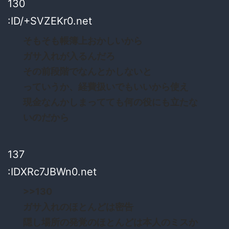
130
:ID/+SVZEKr0.net
そもそも帳簿上おかしいから
ガサ入れが入るんだろ
その前段階でなんとかしないと
っていうか、経費扱いでもいいから使え
現金なんかしまってても何の役にも立たな
いのだから
137
:IDXRc7JBWn0.net
>>130
ガサ入れのほとんどは密告
隠し場所の発覚のほとんどは本人のミスか