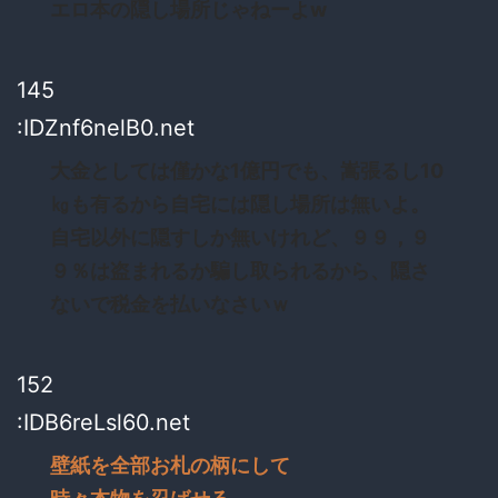
エロ本の隠し場所じゃねーよw
145
:IDZnf6nelB0.net
大金としては僅かな1億円でも、嵩張るし10
㎏も有るから自宅には隠し場所は無いよ。
自宅以外に隠すしか無いけれど、９９，９
９％は盗まれるか騙し取られるから、隠さ
ないで税金を払いなさいｗ
152
:IDB6reLsl60.net
壁紙を全部お札の柄にして