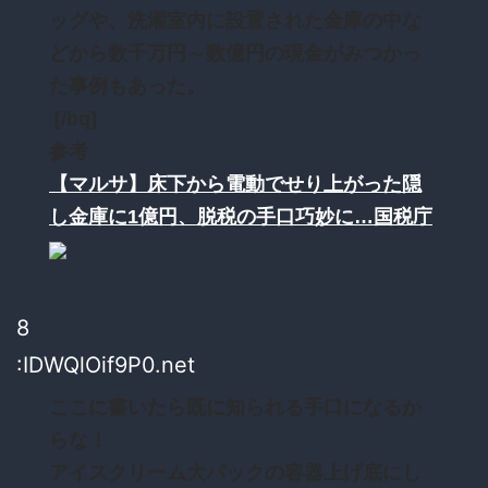
ッグや、洗濯室内に設置された金庫の中な
どから数千万円～数億円の現金がみつかっ
た事例もあった。
[/bq]
参考
【マルサ】床下から電動でせり上がった隠
し金庫に1億円、脱税の手口巧妙に…国税庁
8
:IDWQlOif9P0.net
ここに書いたら既に知られる手口になるか
らな！
アイスクリーム大パックの容器上げ底にし