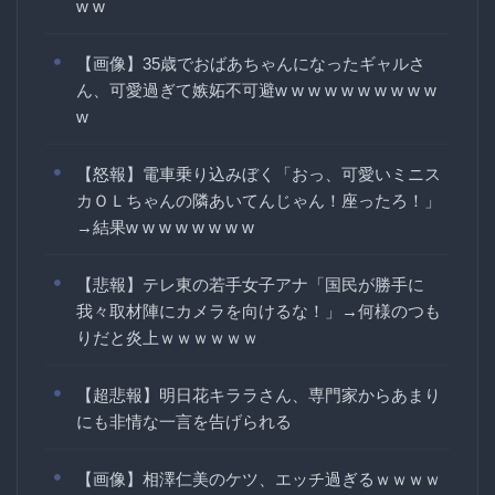
w w
【画像】35歳でおばあちゃんになったギャルさ
ん、可愛過ぎて嫉妬不可避w w w w w w w w w w
w
【怒報】電車乗り込みぼく「おっ、可愛いミニス
カＯＬちゃんの隣あいてんじゃん！座ったろ！」
→結果w w w w w w w w
【悲報】テレ東の若手女子アナ「国民が勝手に
我々取材陣にカメラを向けるな！」→何様のつも
りだと炎上ｗｗｗｗｗｗ
【超悲報】明日花キララさん、専門家からあまり
にも非情な一言を告げられる
【画像】相澤仁美のケツ、エッチ過ぎるｗｗｗｗ