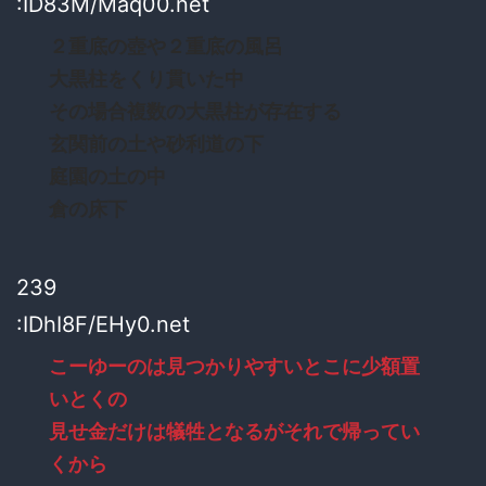
:ID83M/Maq00.net
２重底の壺や２重底の風呂
大黒柱をくり貫いた中
その場合複数の大黒柱が存在する
玄関前の土や砂利道の下
庭園の土の中
倉の床下
239
:IDhI8F/EHy0.net
こーゆーのは見つかりやすいとこに少額置
いとくの
見せ金だけは犠牲となるがそれで帰ってい
くから