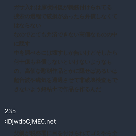
ガサ入れは原状回復が義務付けられてる
捜索の過程で破損があったら弁償しなくて
はならない
なのでとても弁済できない高価なものの中
に隠す
中を調べるには壊すしか無いけどそしたら
何十億も弁償しないといけないようなも
の、高価な彫刻作品とかに隠せばあるいは
超音波や磁気を透過させて非破壊検査もで
きないよう鉛粘土で作品を作るんだ
235
:IDjwdbCjME0.net
父親が税務署に目を付けられてゴミやら全