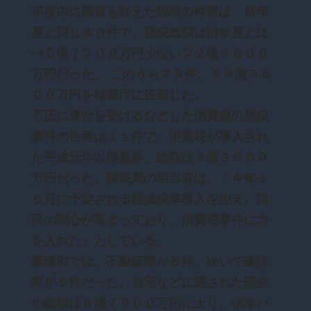
年度内に調査を終えた脱税の件数は、前年
度と同じ４０件で、脱税総額は前年度と比
べ５億７２００万円少ない２２億４６００
万円だった。 このうち２９件、１３億５５
００万円を検察庁に告発した。
不正に還付を受けるなどした消費税の脱税
事件の告発は１１件で、消費税が導入され
た平成元年以降最多。総額は４億３０００
万円だった。国税局の担当者は、「今年１
０月に予定される軽減税率導入を控え、国
民の関心が高まっており、消費税事件に力
を入れた」としている。
業種別では、不動産業が８件、次いで建設
業が６件だった。自宅などに隠された現金
の総額は６億７６００万円に上り、保冷バ