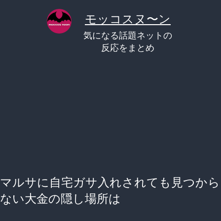
コ
モッコスヌ〜ン
ン
気になる話題ネットの
テ
反応をまとめ
ン
ツ
へ
ス
キ
ッ
プ
マルサに自宅ガサ入れされても見つから
ない大金の隠し場所は