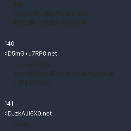
密告
マルサが探し物上手な訳じゃない
映画と違って空振りもかなり多い
140
:ID5mG+u7RP0.net
ベッドの下だな
そんで学校から帰ってきたら机の上に綺麗
に積まれてんの
141
:IDJzkAJl6X0.net
>>140