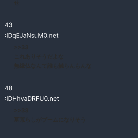
せ
43
:IDqEJaNsuM0.net
>>33
これありそうだよな
無縁仏なんて誰も触らんもんな
48
:IDHhvaDRFU0.net
>>33
墓荒らしがブームになりそう