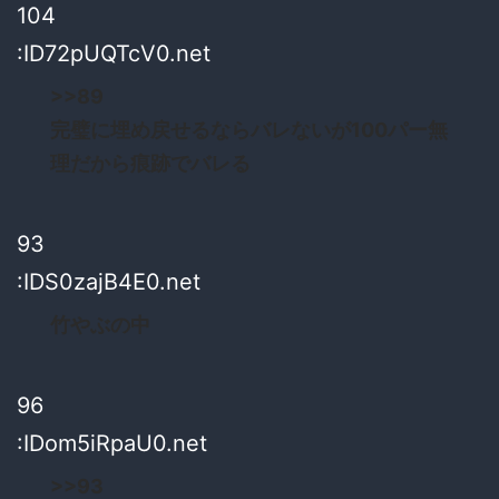
104
:ID72pUQTcV0.net
>>89
完璧に埋め戻せるならバレないが100パー無
理だから痕跡でバレる
93
:IDS0zajB4E0.net
竹やぶの中
96
:IDom5iRpaU0.net
>>93