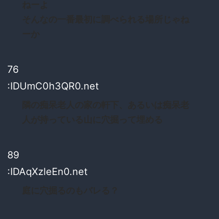
ねーよ
そんなの一番最初に調べられる場所じゃね
ーか
76
:IDUmC0h3QR0.net
隣の痴呆老人の家の軒下、あるいは痴呆老
人が持っている山に穴掘って埋める
89
:IDAqXzleEn0.net
庭に穴掘るのもバレる？