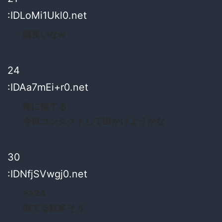
:IDLoMi1Ukl0.net
頭長いなw
24
:IDAa7mEi+r0.net
俺に似てる
今日コンタクトして出かけようかな
30
:IDNfjSVwgj0.net
>>24
似てる奴多そう