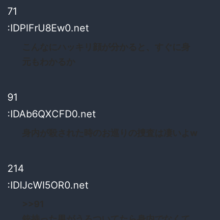
71
:IDPlFrU8Ew0.net
こんなにハッキリ顔が分かると、すぐに身
元もわかるか
91
:IDAb6QXCFD0.net
身内が殺された時のお巡りの捜査は凄いよw
214
:IDIJcWI5OR0.net
>>91
銃持った男がうろついてたら身内でなくて