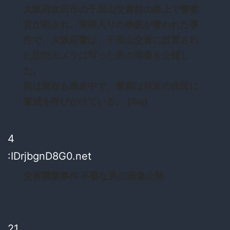
大阪府吹田市の千里山交番前の路上で警察
官が刺され、実弾入りの拳銃が奪われた事
件で、大阪府警は、千里山交番に設置され
た防犯カメラに写った男の画像を公開し
た。
男は現在も逃走中で、警察は付近の住民に
警戒を呼びかけている。 [/bq]
4
:IDrjbgnD8G0.net
交番襲撃事件 不審な男の画像公開
21