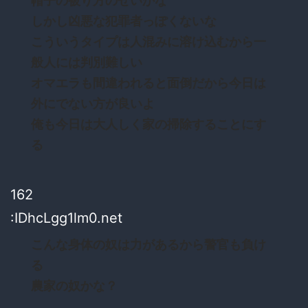
帽子の被り方のせいかな
しかし凶悪な犯罪者っぽくないな
こういうタイプは人混みに溶け込むから一
般人には判別難しい
オマエラも間違われると面倒だから今日は
外にでない方が良いよ
俺も今日は大人しく家の掃除することにす
る
162
:IDhcLgg1lm0.net
こんな身体の奴は力があるから警官も負け
る
農家の奴かな？