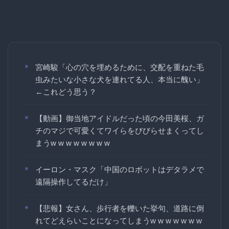
宮崎駿「心の穴を埋めるために、交配を重ねた毛
虫みたいな小さな犬を連れてる人、本当に醜い」
←これどう思う？
【動画】御当地アイドルだった頃の今田美桜、ガ
チのマジで可愛くてワイらをびびらせまくってし
まうw w w w w w w w
イーロン・マスク「中国のロボットはデタラメで
遠隔操作してるだけ」
【悲報】女さん、歩行者を轢いた挙句、道路に倒
れてどえらいことになってしまうw w w w w w w