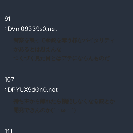
91
:IDVm09339s0.net
警察を襲って拳銃を奪う様なバイタリティ
があるとは思えんな
つくづく見た目とはアテにならんものだ
107
:IDPYUX9dGn0.net
持ち主から離れたら機能しなくなる銃とか
開発できんのか(´・ω・`)
111