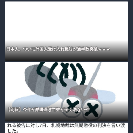
日本人、ついに外国人受け入れ反対が過半数突破ｗｗｗ
【朗報】今年が酷暑過ぎて蚊が全く居ない件