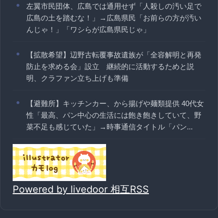
左翼市民団体、広島では通用せず「人殺しの汚い足で
広島の土を踏むな！」→広島県民「お前らの方が汚い
んじゃ！」「ワシらが広島県民じゃ」
【拡散希望】辺野古転覆事故遺族が「全容解明と再発
防止を求める会」設立 継続的に活動するためと説
明、クラファン立ち上げも準備
【避難所】キッチンカー、から揚げや麺類提供 40代女
性「最高、パン中心の生活には飽き飽きしていて、野
菜不足も感じていた」→時事通信タイトル「パン...
Powered by livedoor 相互RSS