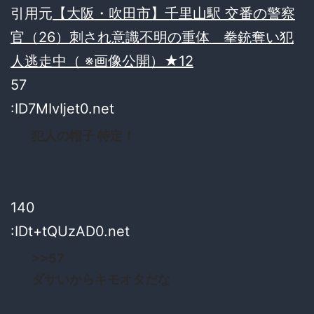
引用元
【大阪・吹田市】千里山駅 交番の警察
官（26）刺され意識不明の重体 拳銃奪い犯
人逃走中（ ※画像公開）★12
57
:ID7MIvIjet0.net
犯人の帽子 特定！
140
:IDt+tQUzAD0.net
>>57
ダサいからキモオタだな