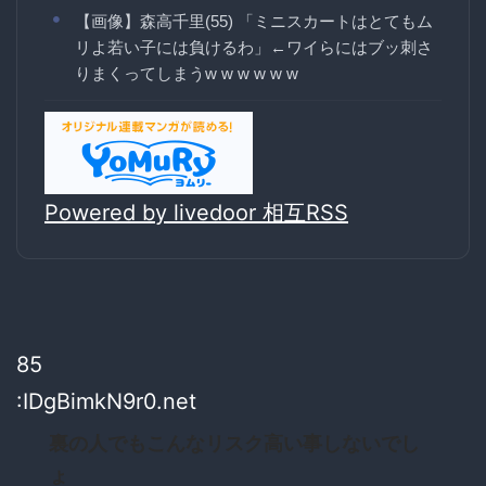
【画像】森高千里(55) 「ミニスカートはとてもム
リよ若い子には負けるわ」←ワイらにはブッ刺さ
りまくってしまうw w w w w w
Powered by livedoor 相互RSS
85
:IDgBimkN9r0.net
裏の人でもこんなリスク高い事しないでし
ょ