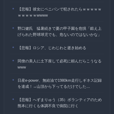
【悲報】彼女にペニバンで犯されたらｗｗｗｗｗ
ｗｗｗｗｗwwww
野口健氏 猛暑続きで夏の甲子園を危惧「鍛え上
げられた野球球児でも、危ないのではないかな」
【悲報】ロシア、じわじわと逝き始める
同僚の美人に土下座して必死に頼んだらこうなる
www
日産e-power、無給油で1980km走行しギネス記録
を達成！→山頂から下ってるだけでした…
【悲報】へずまりゅう（35）ボランティアのため
熊本に行くも体調不良で病院に行く