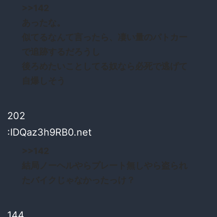
>>142
あったな。
似てるなんて言ったら、凄い量のパトカー
で追跡するだろうし
後ろめたいことしてる奴なら必死で逃げて
自爆しそう
202
:IDQaz3h9RB0.net
>>142
結局ノーヘルやらプレート無しやら盗られ
たバイクじゃなかったっけ？
144