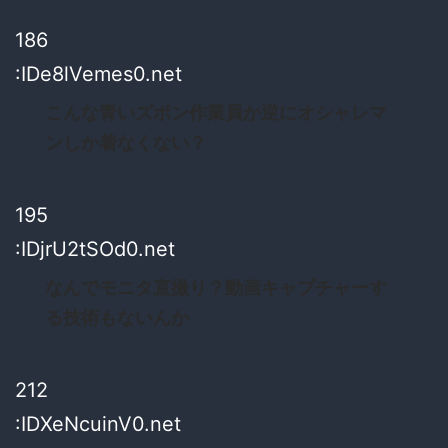
186
:IDe8lVemes0.net
こんな青いズボン作業員か逆にオシャレマ
ンしか着なくない？
195
:IDjrU2tSOd0.net
なんでモニタ直撮り？動画キャプチャーす
る技術もないんか
212
:IDXeNcuinV0.net