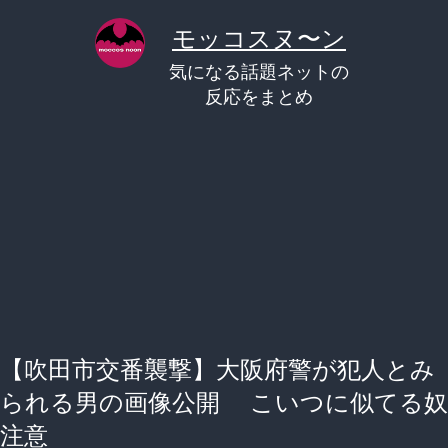
コ
モッコスヌ〜ン
ン
気になる話題ネットの
テ
反応をまとめ
ン
ツ
へ
ス
キ
ッ
プ
【吹田市交番襲撃】大阪府警が犯人とみ
られる男の画像公開 こいつに似てる奴
注意