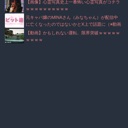
【画像】心霊写真史上一番怖い心霊写真がコチラ
ｗｗｗｗｗｗｗｗｗｗ
元キャバ嬢のMINAさん（みなちゃん）が配信中
に亡くなったのではないかとX上で話題に（※動画
あり）
【動画】かもしれない運転、限界突破ｗｗｗｗｗ
ｗｗｗｗ