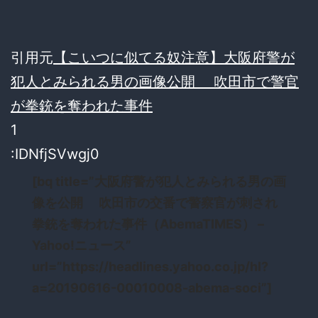
引用元
【こいつに似てる奴注意】大阪府警が
犯人とみられる男の画像公開 吹田市で警官
が拳銃を奪われた事件
1
:IDNfjSVwgj0
[bq title=”大阪府警が犯人とみられる男の画
像を公開 吹田市の交番で警察官が刺され
拳銃を奪われた事件（AbemaTIMES） –
Yahoo!ニュース”
url=”https://headlines.yahoo.co.jp/hl?
a=20190616-00010008-abema-soci”]