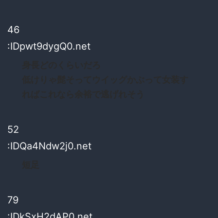
46
:IDpwt9dygQ0.net
身長どのくらいだろ
低けりゃ髭そってウイッグかぶって女装す
ればこれなら余裕で逃げれそう
52
:IDQa4Ndw2j0.net
短足
79
:IDkSxH2dAP0.net