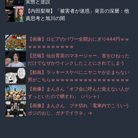
実態と逆説
【内田梨瑚】「被害者が迷惑」発言の深層：他
責思考と旭川の闇
【画像】ロピアのパワー全開おにぎり444円ｗｗ
ｗｗｗｗｗｗｗｗｗｗ
【悲報】仙台育英のマネージャー、首をひねった
だけでなぜかウインクしたことにされてしまう
【動画】ラッキースケベにニヤニヤが止まらない
男がこちらｗｗｗｗｗｗｗｗｗｗｗｗｗｗｗｗｗ
ｗ
【画像】まんさん「オフ会に呼んだ覚えない人が
ずっといたので晒すわ」（パシャ）
【画像】まんさん、ブチ切れ「電車内でこういう
ポジのおじ、ガチでイラネ」→