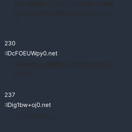
あれ？似顔絵にしないんだ？写真だと曖昧
にならないから失敗するんじゃなかったっ
け。
230
:IDcFOEUWpy0.net
今の中国なら顔認識とAIで即座に検出され
るだろ
237
:IDig1bw+oj0.net
こいつがプロなん？