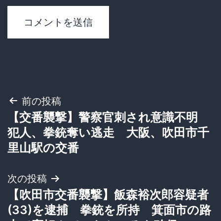
投
前の投稿
【交番襲撃】警察官刺され意識不明
稿
犯人、拳銃奪い逃走 大阪、吹田市千
ナ
里山駅の交番
ビ
次の投稿
ゲ
【吹田市交番襲撃】飯森裕次郎容疑者
(33)を逮捕 拳銃を所持 箕面市の路
ー