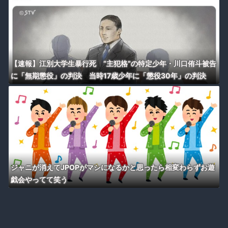
【速報】江別大学生暴行死 “主犯格”の特定少年・川口侑斗被告
に「無期懲役」の判決 当時17歳少年に「懲役30年」の判決
ジャニが消えてJPOPがマシになるかと思ったら相変わらずお遊
戯会やってて笑う