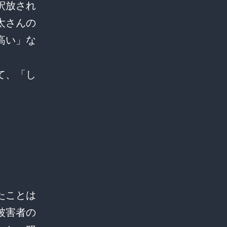
釈放され
太さんの
高い」な
て、「し
たことは
被害者の