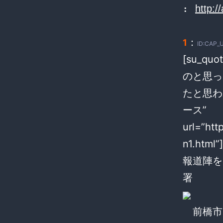
:
http:/
：
1
ID:CAP_
[su_q
のと思っ
たと思わ
ース”
url=”ht
n1.html”]
報道陣を
署
前橋市