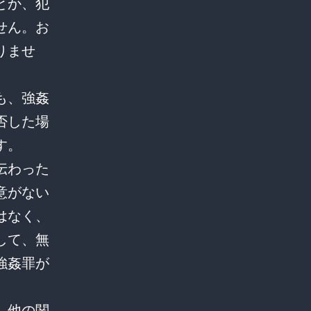
とか、犯
せん。お
りませ
も、強姦
否した場
す。
伝わった
意がない
はなく、
して、無
強姦罪が
、他の関