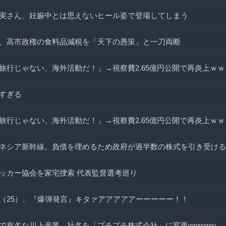
実さん、妊娠中とは思えないヒール姿で登場してしまう
、高市政権の食料品減税を「天下の愚策」と一刀両断
旅行じゃない、海外活動だ！」→視察費2.65億円公開で再炎上ｗｗ
すぎる
旅行じゃない、海外活動だ！」→視察費2.65億円公開で再炎上ｗｗ
ネシア新幹線。負債を埋めるため政府が過半数の株式を引き受ける
ッカー協会を家宅捜索 代表監督選考巡り
（25）、『爆弾発言』キタァアアアアアーーーーー！！
で有名な川上産業、社名を「プチプチ株式会社」に変更wwwww