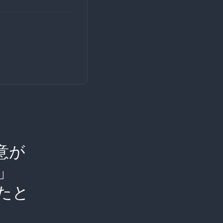
意が
」
たと