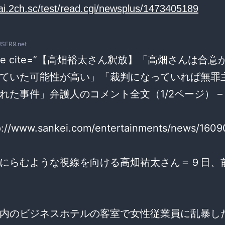
/ai.2ch.sc/test/read.cgi/newsplus/1473405189
USER9.net
uote cite=”【高畑裕太さん釈放】「高畑さんは合
ていた可能性が高い」「裁判になっていれば無罪
れた事件」弁護人のコメント全文（1/2ページ） –
tp://www.sankei.com/entertainments/news/160
にらむような視線を向ける高畑祐太さん＝９日、
内のビジネスホテルの客室で女性従業員に乱暴し