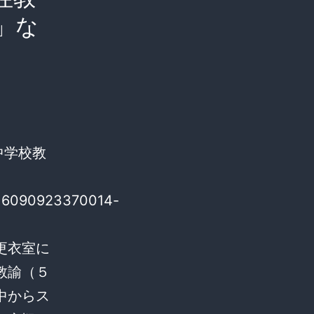
」な
た中学校教
o16090923370014-
更衣室に
教諭（５
中からス