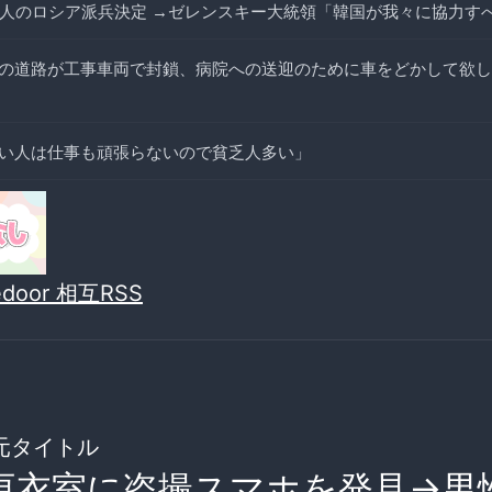
万人のロシア派兵決定 →ゼレンスキー大統領「韓国が我々に協力す
の道路が工事車両で封鎖、病院への送迎のために車をどかして欲し
い人は仕事も頑張らないので貧乏人多い」
vedoor 相互RSS
元タイトル
更衣室に盗撮スマホを発見→男