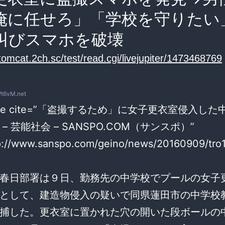
俺に任せろ」「学校を守りたい
叫びスマホを破壊
/tomcat.2ch.sc/test/read.cgi/livejupiter/1473468769
t6vM.net
uote cite=”「盗撮するため」に女子更衣室侵入し
– 芸能社会 – SANSPO.COM（サンスポ）”
tp://www.sanspo.com/geino/news/20160909/tr
春日部署は９日、勤務先の中学校でプールの女子
として、建造物侵入の疑いで同県蓮田市の中学校
捕した。更衣室に置かれた穴の開いた段ボールの