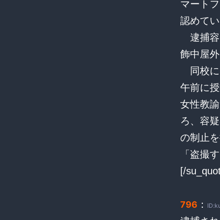
マートフ
認めてい
逮捕容
飾中屋外
同校に
午前に授
女性教諭
ろ、容疑
の制止を
「盗撮す
[/su_quo
：
796
ID:k