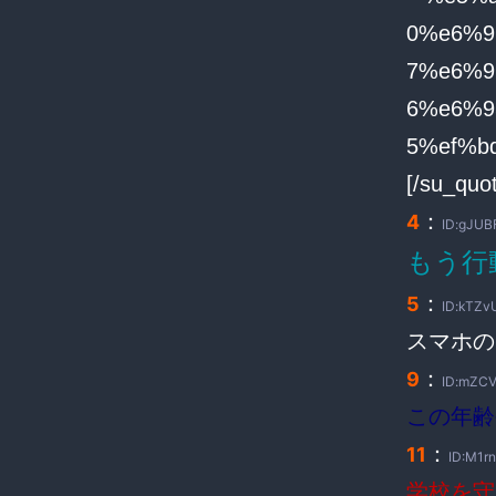
[/su_quo
：
4
ID:gJUB
もう行
：
5
ID:kTZv
スマホの
：
9
ID:mZCV
この年齢
：
11
ID:M1r
学校を守