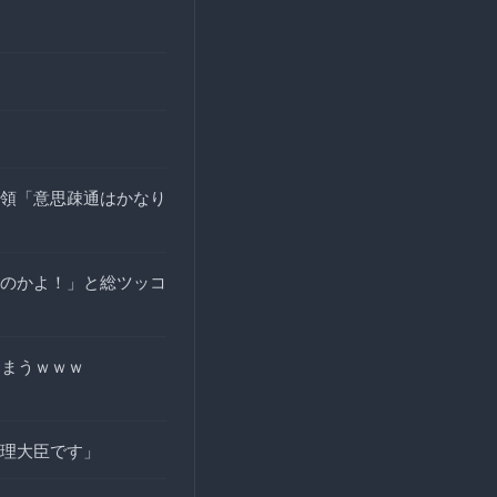
領「意思疎通はかなり
のかよ！」と総ツッコ
しまうｗｗｗ
理大臣です」