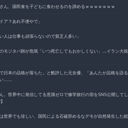
さん、国民食を子どもに食わせるのを諦めるｗｗｗｗｗｗｗ
ドア？あれ不便やで」
い人は仕事も頑張らないので貧乏人多い」
のモジタバ師が危篤「いつ死亡してもおかしくない」…イラン大統
で日本の品格が落ちた」と酷評した元女優、「あんたが品格を語る
い……
ん、世界中に発信してる意識ゼロで修学旅行の宿をSNS公開して
2】
は世界でも珍しい、国民による石破辞めるなデモが自然発生した総