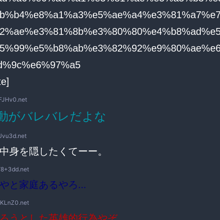
te]
FJHv0.net
動がバレバレだよな
Uvu3d.net
中身を隠したくてーー。
8+3dd.net
やと家庭あるやろ…
nKLnZ0.net
ろうとした英雄的行為やぞ