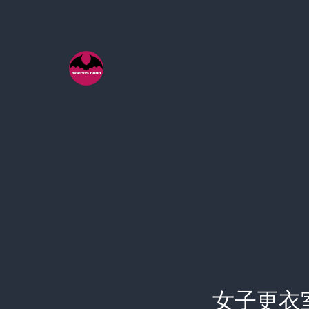
コ
ン
テ
ン
ツ
へ
ス
キ
ッ
プ
女子更衣