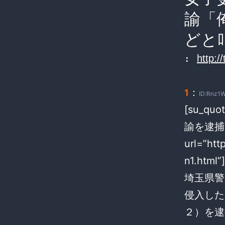
諭「
どと
:
http:/
：
1
ID:Rnz1W
[su_q
諭を逮捕 
url=”ht
n1.html”]
埼玉県警
侵入した
２）を逮