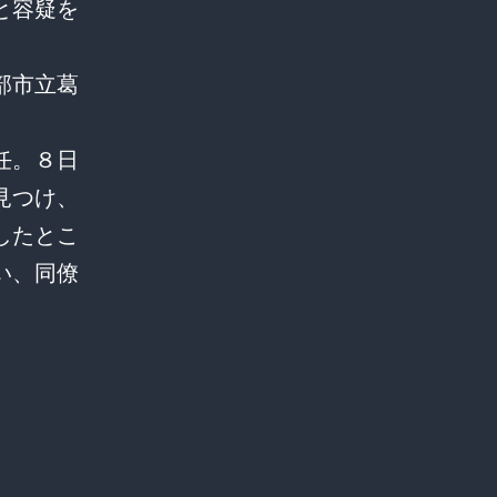
と容疑を
部市立葛
任。８日
見つけ、
したとこ
い、同僚