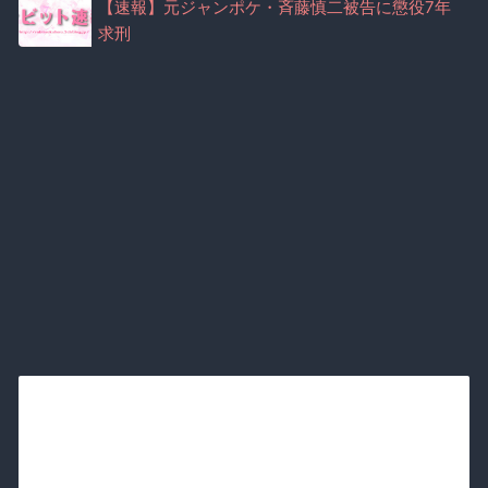
【速報】元ジャンポケ・斉藤慎二被告に懲役7年
求刑