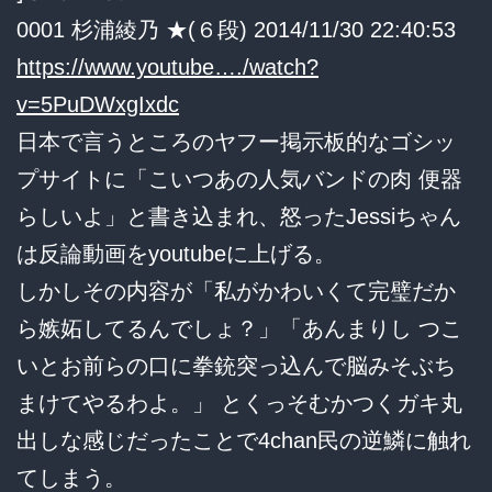
0001 杉浦綾乃 ★(６段) 2014/11/30 22:40:53
https://www.youtube…./watch?
v=5PuDWxgIxdc
日本で言うところのヤフー掲示板的なゴシッ
プサイトに「こいつあの人気バンドの肉 便器
らしいよ」と書き込まれ、怒ったJessiちゃん
は反論動画をyoutubeに上げる。
しかしその内容が「私がかわいくて完璧だか
ら嫉妬してるんでしょ？」「あんまりし つこ
いとお前らの口に拳銃突っ込んで脳みそぶち
まけてやるわよ。」 とくっそむかつくガキ丸
出しな感じだったことで4chan民の逆鱗に触れ
てしまう。