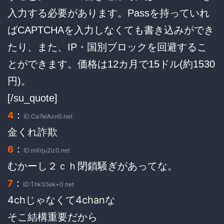
入力する必要があります。Passを持っていれ
ばCAPTCHAを入力しなくても書き込みができ
たり、また、IP・国別ブロックを回避するこ
とができます。価格は12カ月で15ドル(約1530
円)。
[/su_quote]
：
4
ID:Ca7eiAzn0.net
金くれ詐欺
：
6
ID:mXrju2iz0.net
むかーし２ｃｈ閉鎖騒ぎがあってな。
：
7
ID:ThkS5ek+0.net
4chじゃなくて4chanな
そこ結構重要だから