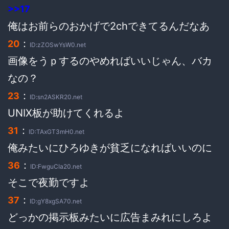
>>17
俺はお前らのおかげで2chできてるんだなあ
：
20
ID:zZOSwYsW0.net
画像をうｐするのやめればいいじゃん、バカ
なの？
：
23
ID:sn2ASKR20.net
UNIX板が助けてくれるよ
：
31
ID:TAxGT3mH0.net
俺みたいにひろゆきが貧乏になればいいのに
：
36
ID:FwguCIa20.net
そこで夜勤ですよ
：
37
ID:gY8xgSA70.net
どっかの掲示板みたいに広告まみれにしろよ