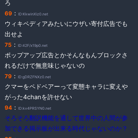
ろ
：
69
ID:KkwinXiz0.net
ウィキペディアみたいにウザい寄付広告でも
出せよ
：
75
ID:42F/x19p0.net
ポップアップ広告とかそんなもんブロックさ
れるだけで無意味じゃないの
：
79
ID:gDRZFNXz0.net
クマーをペドベアーって変態キャラに変えや
がった4chanを許せない
：
94
ID:kv4PRSYN0.net
そろそろ翻訳機能を通して世界中の人間が参
加できる掲示板が出来る時代じゃないのか？