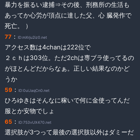
暴力を振るい逮捕⇒その後、刑務所の生活も
あってか心労が頂点に達した父、心 臓発作で
死亡。 ）
：
77
ID:mXrju2iz0.net
アクセス数は4chanは222位で
２ｃｈは303位。ただ2chは専ブラ使ってるの
がほとんどだからなぁ。正しい結果なのかど
うか
：
59
ID:0uiJaqCn0.net
ひろゆきはそんなに稼いで何に金使ってんだ
服とか安物でしょ
：
65
ID:753vUX470.net
選択肢が3つって最後の選択肢以外はダミーだ