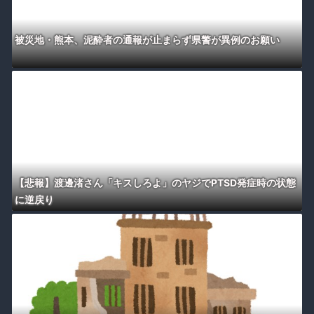
被災地・熊本、泥酔者の通報が止まらず県警が異例のお願い
【悲報】渡邊渚さん「キスしろよ」のヤジでPTSD発症時の状態
に逆戻り