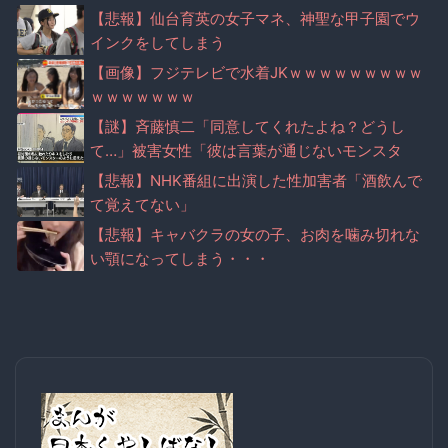
【悲報】仙台育英の女子マネ、神聖な甲子園でウ
インクをしてしまう
【画像】フジテレビで水着JKｗｗｗｗｗｗｗｗｗ
ｗｗｗｗｗｗｗ
【謎】斉藤慎二「同意してくれたよね？どうし
て…」被害女性「彼は言葉が通じないモンスタ
ー」
【悲報】NHK番組に出演した性加害者「酒飲んで
て覚えてない」
【悲報】キャバクラの女の子、お肉を噛み切れな
い顎になってしまう・・・