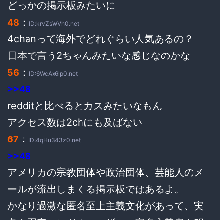
どっかの掲示板みたいに
：
48
ID:krvZsWVh0.net
4chanって海外でどれぐらい人気あるの？
日本で言う2ちゃんみたいな感じなのかな
：
56
ID:6WcAx6lp0.net
>>48
redditと比べるとカスみたいなもん
アクセス数は2chにも及ばない
：
67
ID:4qHu343z0.net
>>48
アメリカの宗教団体や政治団体、芸能人のメ
ールが流出しまくる掲示板ではあるよ。
かなり過激な匿名至上主義文化があって、実