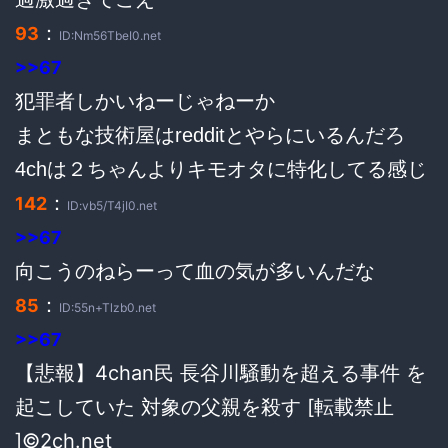
：
93
ID:Nm56TbeI0.net
>>67
犯罪者しかいねーじゃねーか
まともな技術屋はredditとやらにいるんだろ
4chは２ちゃんよりキモオタに特化してる感じ
：
142
ID:vb5/T4jI0.net
>>67
向こうのねらーって血の気が多いんだな
：
85
ID:55n+Tlzb0.net
>>67
【悲報】4chan民 長谷川騒動を超える事件 を
起こしていた 対象の父親を殺す [転載禁止
]©2ch.net