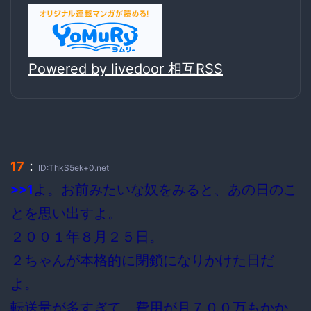
Powered by livedoor 相互RSS
：
17
ID:ThkS5ek+0.net
よ。お前みたいな奴をみると、あの日のこ
>>1
とを思い出すよ。
２００１年８月２５日。
２ちゃんが本格的に閉鎖になりかけた日だ
よ。
転送量が多すぎて、費用が月７００万もかか