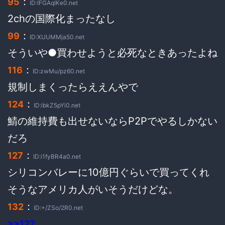
：
95
ID:IFGAqIKe0.net
2chの国際化まったなし
：
99
ID:XUUMMja50.net
そういや●買わせようと必死なときあったよね
：
116
ID:zwMu/pz60.net
規制しまくったらええんやで
：
124
ID:ibkZ5pYi0.net
鯖の維持費も出せないならP2Pでやるしかない
だろ
：
127
ID:i1fyBR4a0.net
シリコンバレーに10億円ぐらいで買ってくれ
そうなアメリカ人がいそうだけどな。
：
132
ID:+/ZSo/2R0.net
>>127