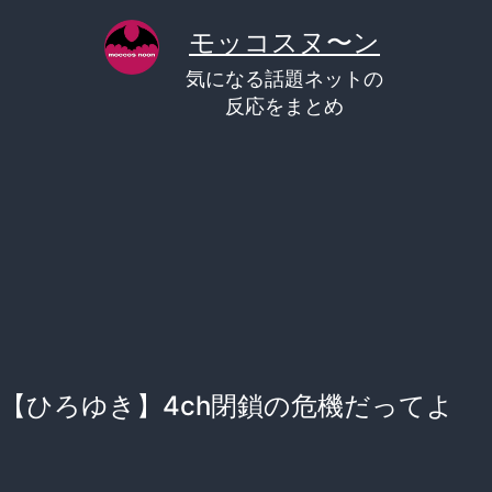
コ
モッコスヌ〜ン
ン
気になる話題ネットの
テ
反応をまとめ
ン
ツ
へ
ス
キ
ッ
プ
【ひろゆき】4ch閉鎖の危機だってよ