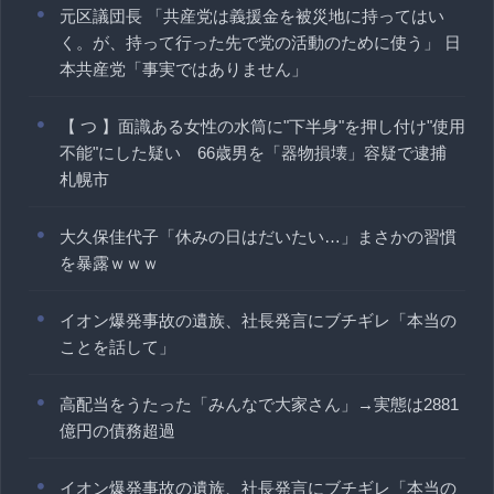
元区議団長 「共産党は義援金を被災地に持ってはい
く。が、持って行った先で党の活動のために使う」 日
本共産党「事実ではありません」
【 つ 】面識ある女性の水筒に"下半身"を押し付け"使用
不能"にした疑い 66歳男を「器物損壊」容疑で逮捕
札幌市
大久保佳代子「休みの日はだいたい…」まさかの習慣
を暴露ｗｗｗ
イオン爆発事故の遺族、社長発言にブチギレ「本当の
ことを話して」
高配当をうたった「みんなで大家さん」→実態は2881
億円の債務超過
イオン爆発事故の遺族、社長発言にブチギレ「本当の