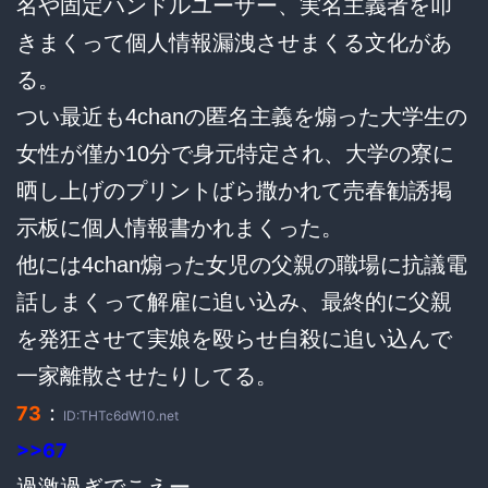
名や固定ハンドルユーザー、実名主義者を叩
きまくって個人情報漏洩させまくる文化があ
る。
つい最近も4chanの匿名主義を煽った大学生の
女性が僅か10分で身元特定され、大学の寮に
晒し上げのプリントばら撒かれて売春勧誘掲
示板に個人情報書かれまくった。
他には4chan煽った女児の父親の職場に抗議電
話しまくって解雇に追い込み、最終的に父親
を発狂させて実娘を殴らせ自殺に追い込んで
一家離散させたりしてる。
：
73
ID:THTc6dW10.net
>>67
過激過ぎでこえー