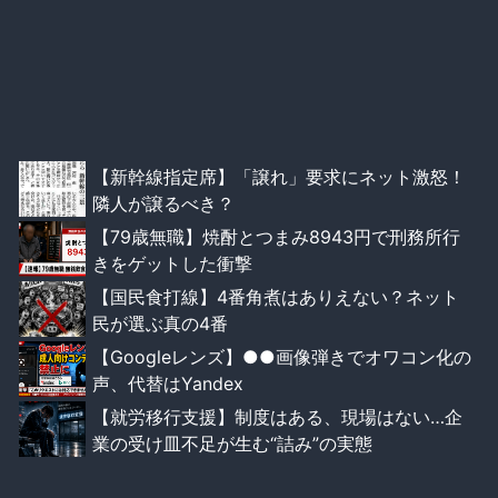
【新幹線指定席】「譲れ」要求にネット激怒！
隣人が譲るべき？
【79歳無職】焼酎とつまみ8943円で刑務所行
きをゲットした衝撃
【国民食打線】4番角煮はありえない？ネット
民が選ぶ真の4番
【Googleレンズ】●●画像弾きでオワコン化の
声、代替はYandex
【就労移行支援】制度はある、現場はない…企
業の受け皿不足が生む“詰み”の実態