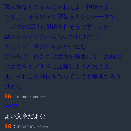
職人技なんてもんじゃねえよ、神技だよ。
でもよ、そうやって頑張る人がいた一方で、
「ボクの肛門も閉鎖されそうです」とか
駄スレ立ててたバカもいたわけだよ。
ちょうど、今のお前みたいにな。
だからよ、俺たちは総力を結集して、お前の
バカ度を１／１６に圧縮しようと思うよ。
ま、それこそ神技をもってしても無理だろう
けどな
：
26
ID:Nr63eSth0.net
>>17
よい文章だよな
：
40
ID:332HGvjm0.net