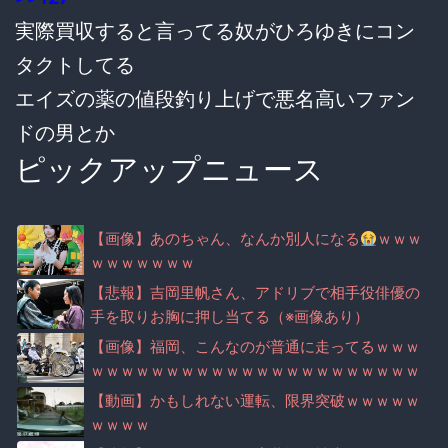
実際買収すると言ってる奴がひろゆきにコン
タクトしてる
エイズの薬の値段釣り上げで悪名高いファン
ドの男とか
ピックアップニュース
【画像】あのちゃん、なんか別人になる
ｗｗｗ
ｗｗｗｗｗｗｗ
【悲報】吉岡里帆さん、アドリブで相手役俳優の
手を取りお胸に押し当てる（※画像あり）
【画像】福岡、こんなのが普通に走ってるｗｗｗ
ｗｗｗｗｗｗｗｗｗｗｗｗｗｗｗｗｗｗｗｗｗｗ
ｗｗｗｗｗｗｗｗｗｗｗｗｗｗｗ
【動画】かもしれない運転、限界突破ｗｗｗｗｗ
ｗｗｗｗ