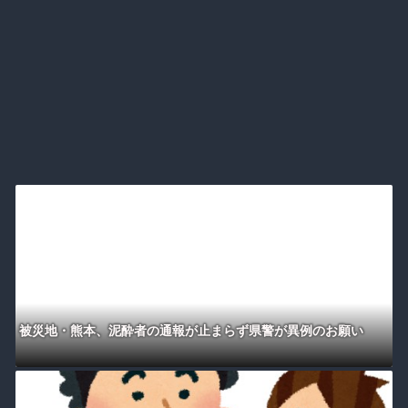
被災地・熊本、泥酔者の通報が止まらず県警が異例のお願い