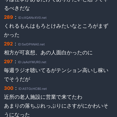
るべきだな
：
289
ID:cXQANvXV0.net
くれるもんはもろとけみたいなところがまず
かった
：
292
ID:5xrDPhNA0.net
相方が可哀想、あの人面白かったのに
：
297
ID:JaAoYWUR0.net
毎週ラジオ聴いてるがテンション高いし稼い
でそうだが
：
300
ID:A5TGcHC80.net
近所の老人施設に営業で来てたわ
あまりの落ちぶれっぷりにさすがにかわいそ
うになった