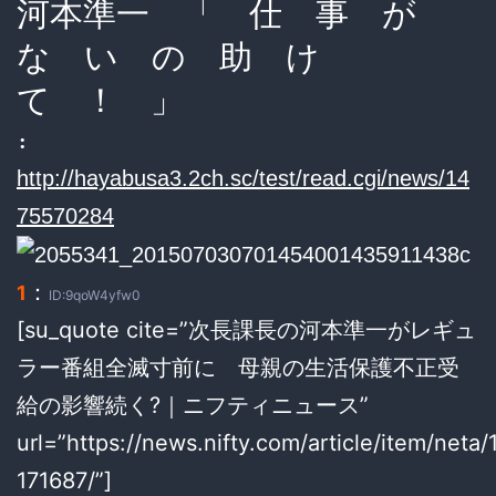
河本準一 「 仕 事 が
な い の 助 け
て ！ 」
:
http://hayabusa3.2ch.sc/test/read.cgi/news/14
75570284
：
1
ID:9qoW4yfw0
[su_quote cite=”次長課長の河本準一がレギュ
ラー番組全滅寸前に 母親の生活保護不正受
給の影響続く?｜ニフティニュース”
url=”https://news.nifty.com/article/item/neta/
171687/”]