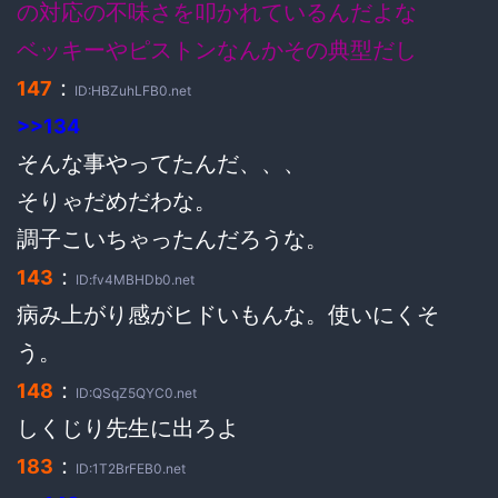
の対応の不味さを叩かれているんだよな
ベッキーやピストンなんかその典型だし
：
147
ID:HBZuhLFB0.net
>>134
そんな事やってたんだ、、、
そりゃだめだわな。
調子こいちゃったんだろうな。
：
143
ID:fv4MBHDb0.net
病み上がり感がヒドいもんな。使いにくそ
う。
：
148
ID:QSqZ5QYC0.net
しくじり先生に出ろよ
：
183
ID:1T2BrFEB0.net