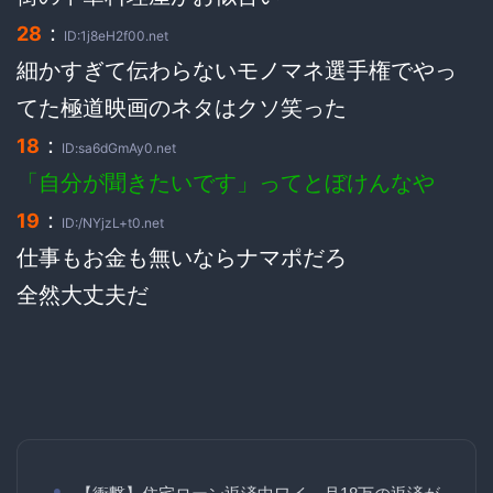
：
28
ID:1j8eH2f00.net
細かすぎて伝わらないモノマネ選手権でやっ
てた極道映画のネタはクソ笑った
：
18
ID:sa6dGmAy0.net
「自分が聞きたいです」ってとぼけんなや
：
19
ID:/NYjzL+t0.net
仕事もお金も無いならナマポだろ
全然大丈夫だ