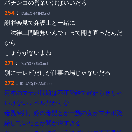
パチンコの営業いけばいいだろ
：
254
ID:jbxQH41N0.net
謝罪会見で弁護士と一緒に
「法律上問題無いんで」って開き直ったんだ
から
しょうがないよね
：
271
ID:o7i0FY6b0.net
別にテレビだけが仕事の場じゃないだろ
：
272
ID:UAQpDkMa0.net
河本のマナポ問題は不正受給で終わらせちゃ
いけないレベルだからな
母親や姉、嫁の母親とか一族の女がマナポ受
給していたとか闇が深すぎる