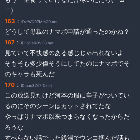
｀)
：
163
ID:+WO07MmC0.net
どうして母親のナマポ申請が通ったのかね？
：
167
ID:loDeROVO0.net
見ていて不快感のある感じじゃ出れないよ
そもそも多少偉そうにしてたのにナマポでそ
のキャラも死んだ
：
170
ID:oae3Z67rO.net
この放送見たけど河本の服に辛子がついてい
るのにそのシーンはカットされてたな
やっぱりナマポ以来つまらなくなったからだ
ろうな
すべらない話でした銭湯でウンコ掴んだ話も