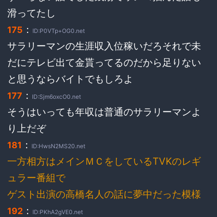
滑ってたし
：
175
ID:P0VTp+OG0.net
サラリーマンの生涯収入位稼いだろそれで未
だにテレビ出て金貰ってるのだから足りない
と思うならバイトでもしろよ
：
177
ID:Sjm6oxcO0.net
そうはいっても年収は普通のサラリーマンよ
り上だぞ
：
181
ID:HwsN2MS20.net
一方相方はメインＭＣをしているTVKのレギ
ュラー番組で
ゲスト出演の高橋名人の話に夢中だった模様
：
192
ID:PKhA2gVE0.net