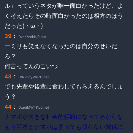
ル」っていうネタが唯一面白かったけど、よ
く考えたらその時面白かったのは相方のほう
だった(・ω・)
：
39
ID:+K/vebh/0.net
一ミリも笑えなくなったのは自分のせいだ
ろ？
何言ってんのこいつ
：
43
ID:RVGtyW670.net
でも先輩や後輩に食わしてもらえるんでしょ
う？
：
44
ID:adiMW4KL0.net
ナマポが大きな社会的話題になってるからな
もう河本とナマポは切っても切れない関係に