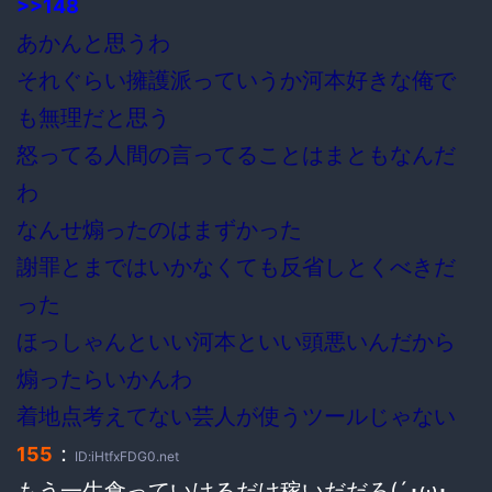
>>148
あかんと思うわ
それぐらい擁護派っていうか河本好きな俺で
も無理だと思う
怒ってる人間の言ってることはまともなんだ
わ
なんせ煽ったのはまずかった
謝罪とまではいかなくても反省しとくべきだ
った
ほっしゃんといい河本といい頭悪いんだから
煽ったらいかんわ
着地点考えてない芸人が使うツールじゃない
：
155
ID:iHtfxFDG0.net
もう一生食っていけるだけ稼いだだろ(´･ω･