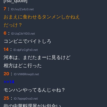
[/su_quote]
：
7
ID:/vu/Zs4z0.net
おまえに食わせるタンメンしかねえ
だっけ？
：
6
ID:UqCikYlD0.net
コンビニでバイトしろ
：
14
ID:dpFzCgPx0.net
河本は、まだたまーに見るけど
相方はどこ行った
：
20
ID:VlW6Rnwp0.net
>>14
モンハンやってるんじゃね？
：
25
ID:7apop0vu0.net
街の中華料理屋がお似合い