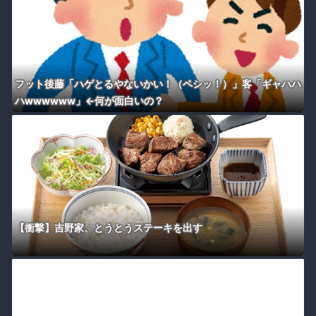
フット後藤「ハゲとるやないかい！（ペシッ！）」客「ギャハハ
ハwwwwww」←何が面白いの？
【衝撃】吉野家、とうとうステーキを出す