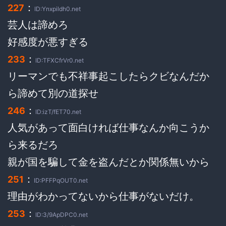
：
227
ID:Ynxpildh0.net
芸人は諦めろ
好感度が悪すぎる
：
233
ID:TFXCfrVr0.net
リーマンでも不祥事起こしたらクビなんだか
ら諦めて別の道探せ
：
246
ID:izT/fET70.net
人気があって面白ければ仕事なんか向こうか
ら来るだろ
親が国を騙して金を盗んだとか関係無いから
：
251
ID:PFFPqOUT0.net
理由がわかってないから仕事がないだけ。
：
253
ID:3/9ApDPC0.net