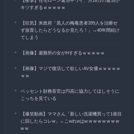
【衝撃】住宅ローン返済中ワイ、月18万の返済が
キツすぎるｗｗｗｗｗ
【狂気】米政府「黒人の梅毒患者399人を治療せ
ず放置したらどうなるか見たろ！」→40年間続け
てしまう
【画像】避難所の女がHすぎるｗｗｗｗｗ
【画像】マジで復活して欲しいAV女優ｗｗｗｗｗ
ｗｗ
ベッセント財務長官は円高に協力してほしそうに
こっちを見ている
【爆笑動画】ママさん「新しい洗濯機買って1発目
に回したらコレw」←こwれwはw w w w w w w w
w w