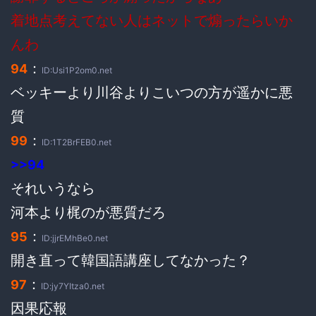
着地点考えてない人はネットで煽ったらいか
んわ
：
94
ID:Usi1P2om0.net
ベッキーより川谷よりこいつの方が遥かに悪
質
：
99
ID:1T2BrFEB0.net
>>94
それいうなら
河本より梶のが悪質だろ
：
95
ID:jjrEMhBe0.net
開き直って韓国語講座してなかった？
：
97
ID:jy7YItza0.net
因果応報