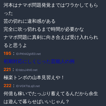
河本はナマポ問題発覚まではワラかしてもら
った
芸の切れに違和感がある
完全に吹っ切れるまで時間が必要かな
ナマポ問題に真剣に向き合えば受け入れられ
ると思うよ
：
195
ID:PKhA2gVE0.net
初期対応にしくじった芸能人の例
：
221
ID:IdzsJ4hl0.net
極楽トンボの山本見習えや！
：
222
ID:VGXTbLsj0.net
何億も稼いでたっぷり蓄えてるんだから余生
は遊んで暮らせばいいじゃん？