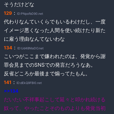
そうだけどな
：
129
ID:PNpofbD90.net
代わりなんていくらでもいるわけだし、一度
イメージ悪くなった人間を使い続けたり新た
に雇う理由なんてないわな
：
134
ID:Ud48NlaDO.net
こいつがここまで嫌われたのは、発覚から謝
罪会見までのSNSでの発言だろうなあ。
反省どころか最後まで煽ってたもん。
：
141
ID:dEkQ9FBl0.net
>>134
だいたい不祥事起こして延々と叩かれ続ける
奴って、やったことそのものよりも発覚当初