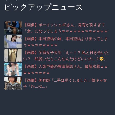
ピックアップニュース
【画像】ボーイッシュJCさん、発育が良すぎて
「女」になってしまうｗｗｗｗｗｗｗｗｗｗｗｗ
ｗｗｗｗｗ
【画像】本田望結の妹、本田望結より実ってしま
うｗｗｗｗｗｗｗｗ
【画像】芋系女子大生「え～！？ 私と付き合いた
い？ 私脱いだらこんなんだけどいいの…？
」
【画像】人気声優の豊田萌絵さん、最新水着ｗｗ
ｗｗｗｗｗｗｗ
【画像】美容師「…手は尽くしました」陰キャ女
子「ｱｯ…ｯｽ…」