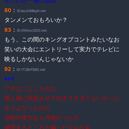
せたのが一番の原因
：
80
ID:boJh69kp0.net
タンメンておもろいか？
：
83
ID:rfAXwcOD0.net
もう、この間のキングオブコントみたいなお
笑いの大会にエントリーして実力でテレビに
映るしかないんじゃないか
：
92
ID:1T2BrFEB0.net
>>1
アホなことしたわな
親と姉に同居させて付き２０万ぐらいやっと
きゃよかったのに
当時の実力なら可能だったろ
謝罪するどころか煽ったからなあ