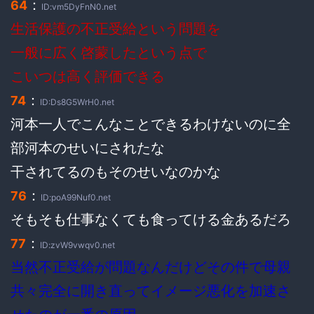
：
64
ID:vm5DyFnN0.net
生活保護の不正受給という問題を
一般に広く啓蒙したという点で
こいつは高く評価できる
：
74
ID:Ds8G5WrH0.net
河本一人でこんなことできるわけないのに全
部河本のせいにされたな
干されてるのもそのせいなのかな
：
76
ID:poA99Nuf0.net
そもそも仕事なくても食ってける金あるだろ
：
77
ID:zvW9vwqv0.net
当然不正受給が問題なんだけどその件で母親
共々完全に開き直ってイメージ悪化を加速さ