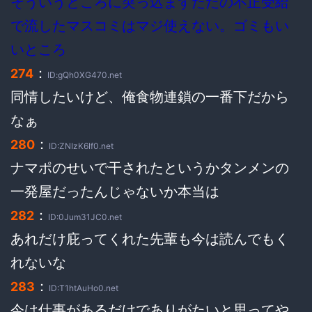
そういうところに突っ込まずただの不正受給
で流したマスコミはマジ使えない。ゴミもい
いところ
：
274
ID:gQh0XG470.net
同情したいけど、俺食物連鎖の一番下だから
なぁ
：
280
ID:ZNIzK6If0.net
ナマポのせいで干されたというかタンメンの
一発屋だったんじゃないか本当は
：
282
ID:0Jum31JC0.net
あれだけ庇ってくれた先輩も今は読んでもく
れないな
：
283
ID:T1htAuHo0.net
今は仕事があるだけでありがたいと思ってや