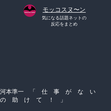
コ
モッコスヌ〜ン
ン
気になる話題ネットの
テ
反応をまとめ
ン
ツ
へ
ス
キ
ッ
プ
河本準一 「 仕 事 が な い
の 助 け て ！ 」