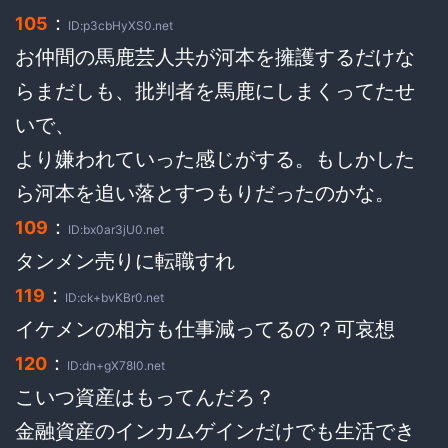
：
105
ID:p3cbHyXS0.net
お仲間の馬鹿芸人共が河本を擁護するだけな
らまだしも、批判者を馬鹿にしまくってたせ
いで、
より嫌われていった感じがする。もしかした
ら河本を追い落とすつもりだったのかな。
：
109
ID:bx0ar3jU0.net
タンメン売りに転職すれ
：
119
ID:ck+bvKBr0.net
イケメンの相方も仕事減ってるの？可哀想
：
120
ID:dn+gX78I0.net
こいつ資産はもってんだろ？
金融資産のインカムゲインだけでも生活でき