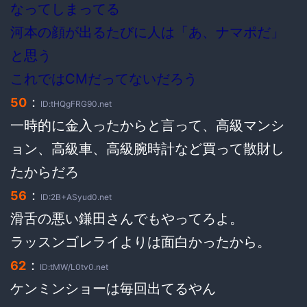
なってしまってる
河本の顔が出るたびに人は「あ、ナマポだ」
と思う
これではCMだってないだろう
：
50
ID:tHQgFRG90.net
一時的に金入ったからと言って、高級マンシ
ョン、高級車、高級腕時計など買って散財し
たからだろ
：
56
ID:2B+ASyud0.net
滑舌の悪い鎌田さんでもやってろよ。
ラッスンゴレライよりは面白かったから。
：
62
ID:tMW/L0tv0.net
ケンミンショーは毎回出てるやん