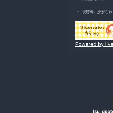
視聴者に嫌がられ
Powered by li
1：
：2016/10/
[su_q