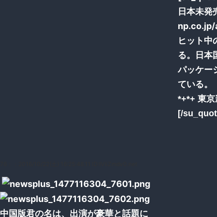
日本未発売なの
np.co.jp
ヒット中
る。日本
パッケー
ている。
*+*+ 東京
[/su_quot
76：
：2016/10/22(土) 16:25:48.11 ID:IViiZmdv0.net
中国版君の名は、出演が豪華と話題に