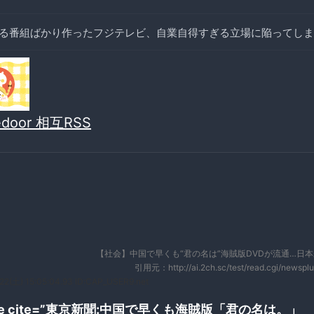
る番組ばかり作ったフジテレビ、自業自得すぎる立場に陥ってしま
vedoor 相互RSS
【社会】中国で早くも“君の名は”海賊版DVDが流通…日
引用元：http://ai.2ch.sc/test/read.cgi/newspl
22(土) 15:05:04.93 ID:CAP_USER9.net
uote cite=”東京新聞:中国で早くも海賊版「君の名は。