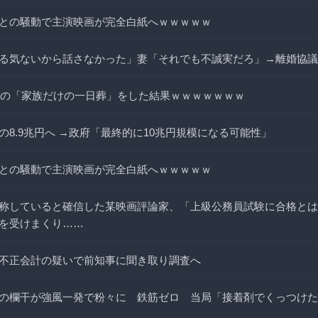
との騒動で主演映画が完全白紙へｗｗｗｗｗ
る気ないから話さなかった」妻「それでも不誠実だろ」→離婚協議
、祖母の「家族だけの一日葬」をした結果ｗｗｗｗｗｗｗ
の8.9兆円へ →政府「最終的に10兆円規模になる可能性」
との騒動で主演映画が完全白紙へｗｗｗｗｗ
称していると確信した某映画評論家、「上級公務員試験に合格とは
を受けまくり……
不正会計の疑いで前知事に聞き取り調査へ
の欄干が強風一発で粉々に 鉄筋ゼロ 当局「接着剤でくっつけた