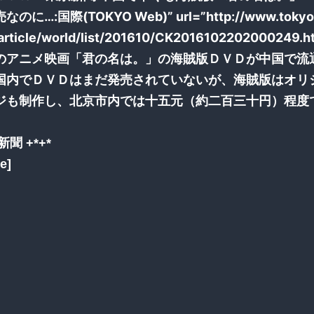
に…:国際(TOKYO Web)” url=”http://www.tokyo
/article/world/list/201610/CK2016102202000249.h
のアニメ映画「君の名は。」の海賊版ＤＶＤが中国で流
国内でＤＶＤはまだ発売されていないが、海賊版はオリ
ジも制作し、北京市内では十五元（約二百三十円）程度
新聞 +*+*
e]