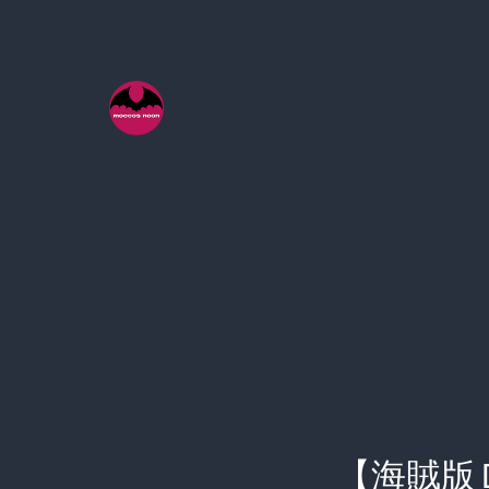
コ
ン
テ
ン
ツ
へ
ス
キ
ッ
プ
【海賊版