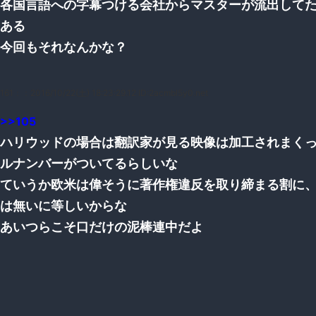
各国言語への字幕つける会社からマスターが流出して
ある
今回もそれなんかな？
161：
：2016/10/22(土) 18:23:29.12 ID:2acmbl5y0.net
>>105
ハリウッドの場合は翻訳家が見る映像は加工されまく
ルナンバーがついてるらしいな
ていうか欧米は偉そうに著作権違反を取り締まる割に
は無いに等しいからな
あいつらこそ口だけの泥棒連中だよ