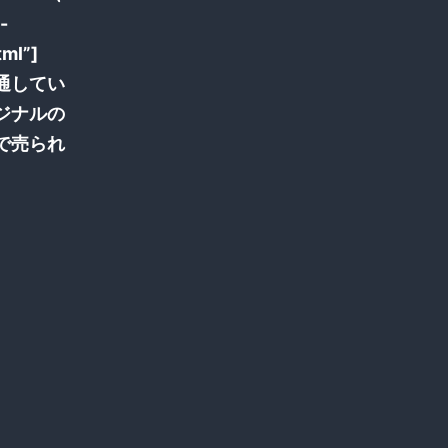
-
tml”]
通してい
ジナルの
で売られ