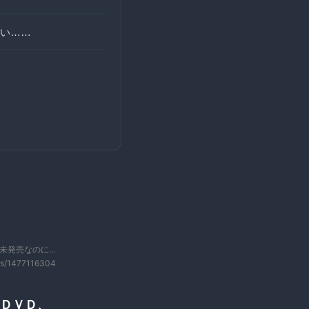
い……
本未発売なのに…
us/1477116304
」 ＤＶＤ、