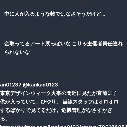
152：
：2016/11/06(日) 18:37:27.57 ID:p9oU3UE00.net
中に人が入るような物ではなさそうだけど…
178：
：2016/11/06(日) 18:39:10.80 ID:Z5YnHkzF0.net
金取ってるアート展っぽいな こりゃ主催者責任逃れ
られないな
179：
：2016/11/06(日) 18:39:15.00 ID:/BsWevky0.net
an01237 @kankan0123
東京デザインウィーク火事の間近に見たが直前に子
供が入っていて、ひやり。 当該スタッフはオロオロ
するばかりで見てるだけ。危機管理がなさすかぎ
る。