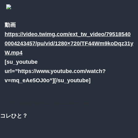
動画
https://video.twimg.com/ext_tw_video/79518540
0004243457/pu/vid/1280×720/TF44Wm9koDqz31y
W.mp4
[su_youtube
url=”https://www.youtube.com/watch?
v=mq_eAe5OJ0o”][/su_youtube]
5：
：2016/11/06(日) 18:25:42.28 ID:GLC3PYrz0.net
コレひと？