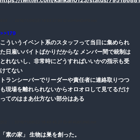
https://twitter.com/kankan0123/status/7951868
449：
：2016/11/06(日) 18:53:37.93 ID:vzH5mGnP0.net
>>179
こういうイベント系のスタッフって当日に集められ
た日雇いバイトばかりだからな メンバー間で統制は
とれないし、非常時にどうすればいいかの指示も受
けてない
トランシーバーでリーダーや責任者に連絡取りつつ
も現場を離れられないからオロオロして見てるだけ
ってのはまあ仕方ない部分はある
202：
：2016/11/06(日) 18:40:45.27 ID:4F4Q613N0.net
「素の家」 生物は巣を創った。