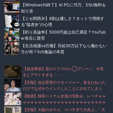
【Windows10終了】AI PCに15万、ESU無料を
知り涙
【ニセ関西弁】8割は優しさ？ネットで増殖す
る“猛虎弁”の心理
【釣り具論争】5000円超は自己満足？YouTub
er発言に賛否
【生活保護vs労働】月給30万以下なら働かない
方が得？5ch激論の本質
【放送事故】昔のドラマのレ◯プシーン、今見
るとアウトすぎる・・・
【悲報】仙台育英のマネージャー、首をひねった
だけでなぜかウインクしたことにされてしまう
【動画】移民ベトナム女達の宅飲み、レベチｗｗ
ｗｗｗｗｗｗｗｗｗｗｗｗｗｗｗｗｗｗｗｗｗｗ
【悲報】大阪のホテル、ヤバすぎて大炎上…「大