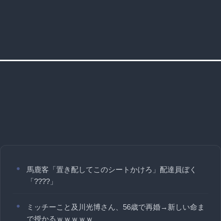
馬鹿客「置き配してこのシートかけろ」配達員ぼく
「????」
ミッチーこと及川光博さん、56歳で再婚→新しい命ま
で授かるｗｗｗｗｗ