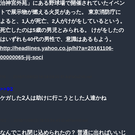
治神宮外苑」にある野球場で開催されていたイベン
トで展示物が燃える火災があった。 東京消防庁に
よると、1人が死亡、2人がけがをしているという。
死亡したのは5歳の男児とみられる。 けがをしたの
はいずれも40代の男性で、意識はあるもよう。
http://headlines.yahoo.co.jp/hl?a=20161106-
00000065-jij-soci
116：
：2016/11/06(日) 18:34:09.00 ID:4qFbGsZV0.net
>>92
ケガした2人は助けに行こうとした人達かね
102：
：2016/11/06(日) 18:33:34.45 ID:x6Yavlri0.net
なんでこれ閉じ込められたの？ 普通に出ればいいじ