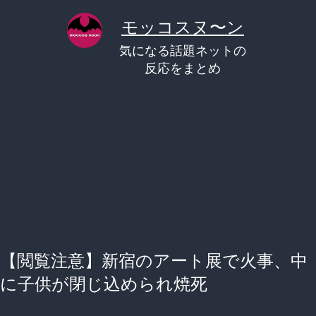
コ
モッコスヌ〜ン
ン
気になる話題ネットの
テ
反応をまとめ
ン
ツ
へ
ス
キ
ッ
プ
【閲覧注意】新宿のアート展で火事、中
に子供が閉じ込められ焼死