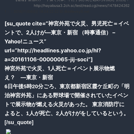
http://hayabusa3.2ch.sc/test/read.cgi/news/1478424262
1：
：2016/11/06(日) 18:24:22.52 ID:/BsWevky0.net
[su_quote cite=”神宮外苑で火災、男児死亡＝イベ
ントで、2人けが―東京・新宿 （時事通信） –
Yahoo!ニュース”
url=”http://headlines.yahoo.co.jp/hl?
a=20161106-00000065-jij-soci”]
神宮外苑で火災、1人死亡＝イベント展示物燃
え？ ―東京・新宿
6日午後5時20分ごろ、東京都新宿区霞ケ丘町の「明
治神宮外苑」にある野球場で開催されていたイベン
トで展示物が燃える火災があった。 東京消防庁に
よると、1人が死亡、2人がけがをしているという。
[/su_quote]