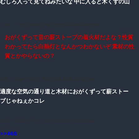
むしろ入って見てねみたいな 中に入ると木くずの山
397：
：2016/11/06(日) 18:51:12.56 ID:WJWAPD8m0.net
おがくずって昔の薪ストーブの着火材だよな？性質
わかってたら白熱灯となんかつわかないぞ 素材の性
質とかやらないの？
466：
：2016/11/06(日) 18:54:14.98 ID:AGkA5haZ0.net
適度な空気の通り道と木材におがくずって薪ストー
ブじゃねぇかコレ
486：
：2016/11/06(日) 18:55:25.78 ID:wOCrAiBM0.net
>>466