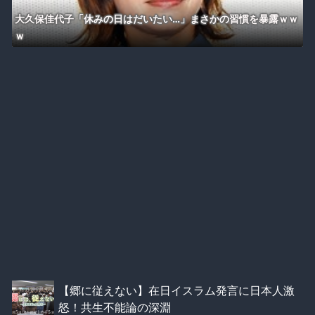
大久保佳代子「休みの日はだいたい…」まさかの習慣を暴露ｗｗ
ｗ
【郷に従えない】在日イスラム発言に日本人激
怒！共生不能論の深淵