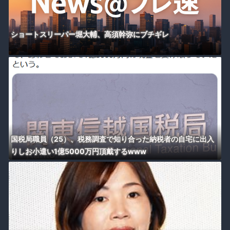
ショートスリーパー堀大輔、高須幹弥にブチギレ
国税局職員（25）、税務調査で知り合った納税者の自宅に出入
りしお小遣い1億5000万円頂戴するwww