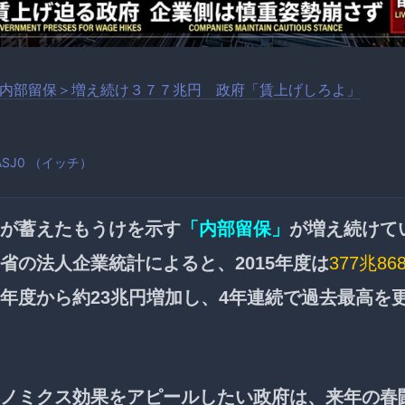
内部留保＞増え続け３７７兆円 政府「賃上げしろよ」
uIASJ0 （イッチ）
が蓄えたもうけを示す
「内部留保」
が増え続けて
省の法人企業統計によると、2015年度は
377兆86
年度から約23兆円増加し、4年連続で過去最高を
ノミクス効果をアピールしたい政府は、来年の春