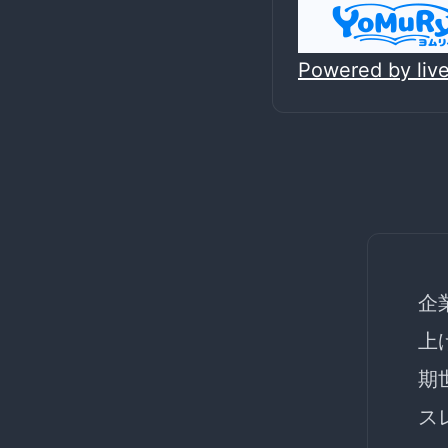
Powered by li
企
上
期
ス