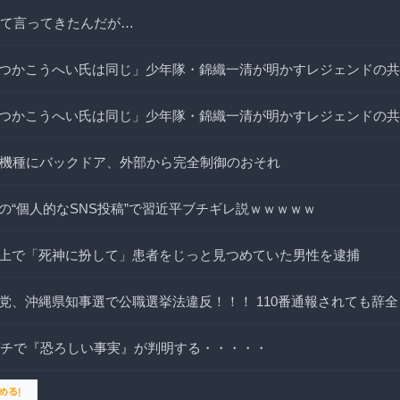
って言ってきたんだが…
つかこうへい氏は同じ」少年隊・錦織一清が明かすレジェンドの共
つかこうへい氏は同じ」少年隊・錦織一清が明かすレジェンドの共
0機種にバックドア、外部から完全制御のおそれ
の“個人的なSNS投稿”で習近平ブチギレ説ｗｗｗｗｗ
上で「死神に扮して」患者をじっと見つめていた男性を逮捕
党、沖縄県知事選で公職選挙法違反！！！ 110番通報されても辞
ガチで『恐ろしい事実』が判明する・・・・・