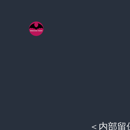
コ
ン
テ
ン
ツ
へ
ス
キ
ッ
プ
＜内部留