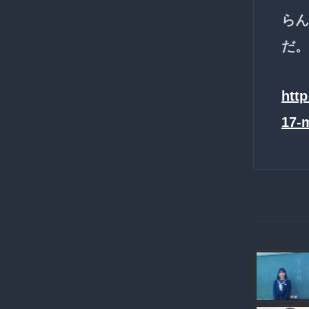
らん
だ。
http
17-m