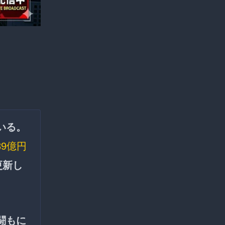
いる。
89億円
更新し
闘もに