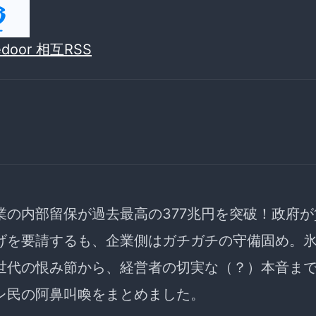
vedoor 相互RSS
業の内部留保が過去最高の377兆円を突破！政府が
げを要請するも、企業側はガチガチの守備固め。
世代の恨み節から、経営者の切実な（？）本音ま
レ民の阿鼻叫喚をまとめました。