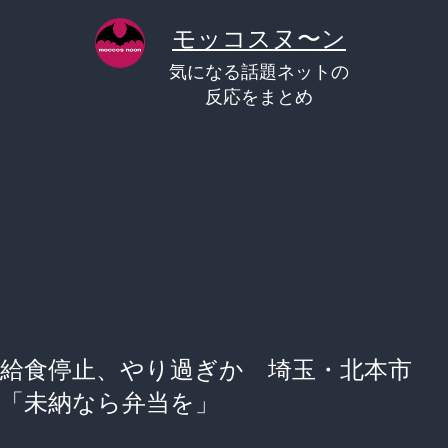
コ
モッコスヌ〜ン
ン
気になる話題ネットの
テ
反応をまとめ
ン
ツ
へ
ス
キ
ッ
プ
給食停止、やり過ぎか 埼玉・北本市
「未納なら弁当を」