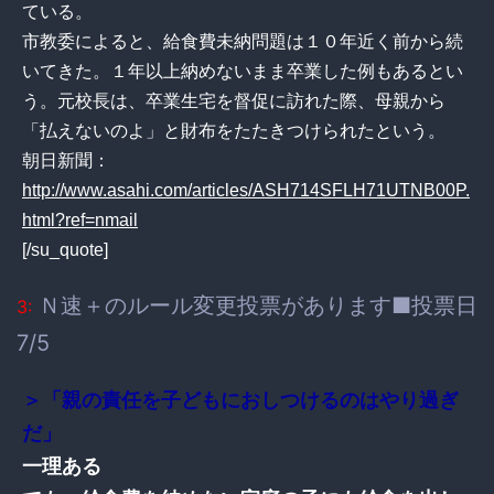
ている。
市教委によると、給食費未納問題は１０年近く前から続
いてきた。１年以上納めないまま卒業した例もあるとい
う。元校長は、卒業生宅を督促に訪れた際、母親から
「払えないのよ」と財布をたたきつけられたという。
朝日新聞：
http://www.asahi.com/articles/ASH714SFLH71UTNB00P.
html?ref=nmail
[/su_quote]
Ｎ速＋のルール変更投票があります■投票日
3:
7/5
＞「親の責任を子どもにおしつけるのはやり過ぎ
だ」
一理ある