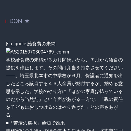
DQN ★
1:
[su_quote]給食費の未納
学校給食費の未納が３カ月間続いたら、７月から給食の
提供を停止します。その間は弁当を持参させてください
――。埼玉県北本市の中学校が６月、保護者に通知を出
したところ該当する４３人全員が納付するか、納める意
思を示した。学校のやり方に「ほかの家庭は払っている
のだから当然だ」という声があがる一方で、「親の責任
を子どもにおしつけるのはやり過ぎだ」との声もあが
る。
■「苦渋の選択」通知で効果
未納家庭の生徒への給食停止を決めたのは、北本市に四