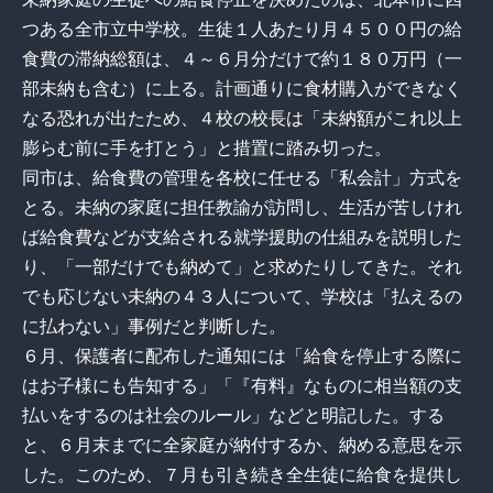
つある全市立中学校。生徒１人あたり月４５００円の給
食費の滞納総額は、４～６月分だけで約１８０万円（一
部未納も含む）に上る。計画通りに食材購入ができなく
なる恐れが出たため、４校の校長は「未納額がこれ以上
膨らむ前に手を打とう」と措置に踏み切った。
同市は、給食費の管理を各校に任せる「私会計」方式を
とる。未納の家庭に担任教諭が訪問し、生活が苦しけれ
ば給食費などが支給される就学援助の仕組みを説明した
り、「一部だけでも納めて」と求めたりしてきた。それ
でも応じない未納の４３人について、学校は「払えるの
に払わない」事例だと判断した。
６月、保護者に配布した通知には「給食を停止する際に
はお子様にも告知する」「『有料』なものに相当額の支
払いをするのは社会のルール」などと明記した。する
と、６月末までに全家庭が納付するか、納める意思を示
した。このため、７月も引き続き全生徒に給食を提供し