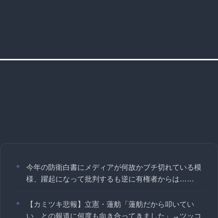
今年の防衛白書にメディアが何故かブチ切れている模
様、躍起になって批判するも逆に有権者からは……
【カミツキ悲報】立憲・蓮舫「蓮舫だから叩いてい
い、との報道に何度も向き合ってきました」→ツッコ